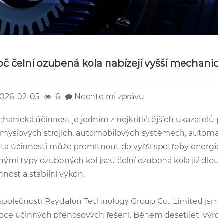
oč čelní ozubená kola nabízejí vyšší mechan
026-02-05
6
Nechte mi zprávu
hanická účinnost je jedním z nejkritičtějších ukazate
myslových strojích, automobilových systémech, automatiz
áta účinnosti může promítnout do vyšší spotřeby energie,
nými typy ozubených kol jsou čelní ozubená kola již dl
nnost a stabilní výkon.
společnosti Raydafon Technology Group Co., Limited jsm
oce účinných přenosových řešení. Během desetiletí výr