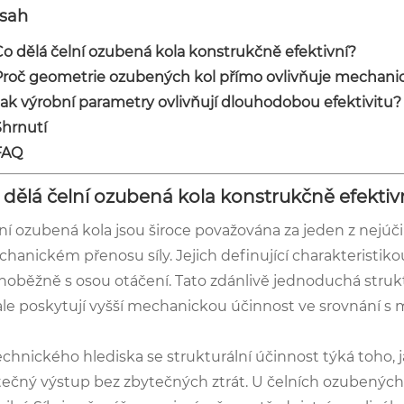
sah
Co dělá čelní ozubená kola konstrukčně efektivní?
Proč geometrie ozubených kol přímo ovlivňuje mechani
Jak výrobní parametry ovlivňují dlouhodobou efektivitu?
Shrnutí
FAQ
 dělá čelní ozubená kola konstrukčně efektiv
ní ozubená kola jsou široce považována za jeden z nejú
hanickém přenosu síly. Jejich definující charakteristik
noběžně s osou otáčení. Tato zdánlivě jednoduchá struk
ale poskytují vyšší mechanickou účinnost ve srovnání 
echnického hlediska se strukturální účinnost týká toho,
tečný výstup bez zbytečných ztrát. U čelních ozubených 