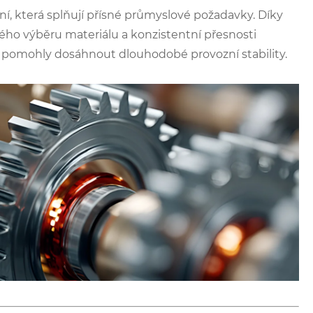
ní, která splňují přísné průmyslové požadavky. Díky
ho výběru materiálu a konzistentní přesnosti
 pomohly dosáhnout dlouhodobé provozní stability.