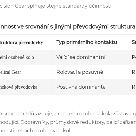
cision Gear splňuje stejné standardy účinnosti.
innost ve srovnání s jinými převodovými struktur
Typ primárního kontaktu
S
truktura převodovky
Valící se dominantní
P
elní ozubené kolo
Rolovací a posuvné
R
elical Gear
Posuvná dominanta
R
neková převodovka
o srovnání zdůrazňuje, proč čelní ozubená kola zůstávají
hodující. Dopravníky, průmyslové reduktory, balicí zaříze
nnosti čelních ozubených kol.