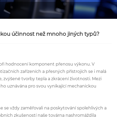
ickou účinnost než mnoho jiných typů?
lů při hodnocení komponent přenosu výkonu. V
ačních zařízeních a přesných přístrojích se i malá
 zvýšené tvorby tepla a zkrácení životnosti. Mezi
ouho uznávána pro svou vynikající mechanickou
e se vždy zaměřovali na poskytování spolehlivých a
obních zkušeností naše továrna nashromáždila