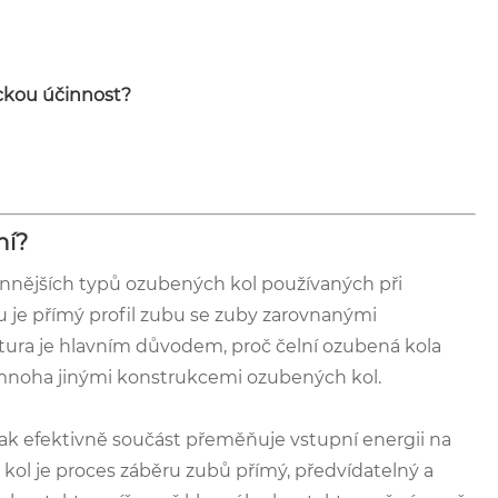
ckou účinnost?
ní?
činnějších typů ozubených kol používaných při
ou je přímý profil zubu se zuby zarovnanými
tura je hlavním důvodem, proč čelní ozubená kola
s mnoha jinými konstrukcemi ozubených kol.
 jak efektivně součást přeměňuje vstupní energii na
kol je proces záběru zubů přímý, předvídatelný a