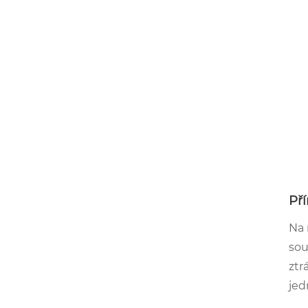
Př
Na 
sou
ztr
jed