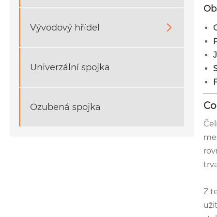
Ob
Vývodový hřídel

Univerzální spojka
Co
Ozubená spojka
Čel
mec
rov
trv
Z t
uži