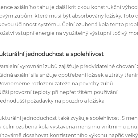
ence axiálního tahu je další kritickou konstrukční výhodo
ovým zubům, které musí být absorbovány ložisky. Toto do
kovou účinnost systému. Čelní ozubená kola tento prob
žství vstupní energie na využitelný výstupní točivý m
ukturální jednoduchost a spolehlivost
Paralelní vyrovnání zubů zajišťuje předvídatelné chování
ádná axiální síla snižuje opotřebení ložisek a ztráty třen
Rovnoměrné rozložení zátěže na povrchy zubů
ižší provozní teploty při nepřetržitém používání
Jednodušší požadavky na pouzdro a ložiska
ukturální jednoduchost také zvyšuje spolehlivost. S m
u čelní ozubená kola vystavena menšímu vnitřnímu pnutí 
í továrně dosahovat konzistentního výkonu napříč velkým