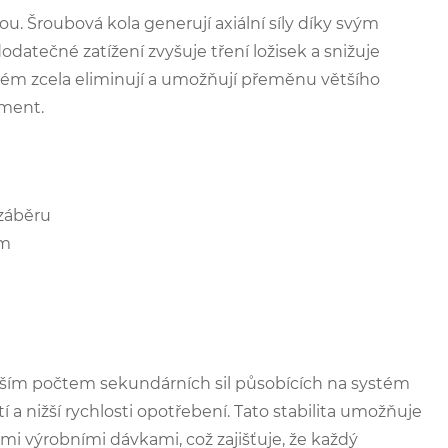
u. Šroubová kola generují axiální síly díky svým
datečné zatížení zvyšuje tření ložisek a snižuje
lém zcela eliminují a umožňují přeměnu většího
oment.
 záběru
ím
enším počtem sekundárních sil působících na systém
a nižší rychlosti opotřebení. Tato stabilita umožňuje
i výrobními dávkami, což zajišťuje, že každý