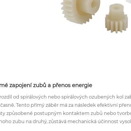
ímé zapojení zubů a přenos energie
rozdíl od spirálových nebo spirálových ozubených kol zab
časně. Tento přímý záběr má za následek efektivní pře
áty způsobené postupným kontaktem zubů nebo tvorbou axi
noho zubu na druhý, zůstává mechanická účinnost vysok