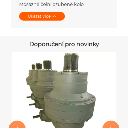
Mosazné čelní ozubené kolo
Ukázat více >>
Doporučení pro novinky
Proč o skute
zařízení rozho
Ukázat více