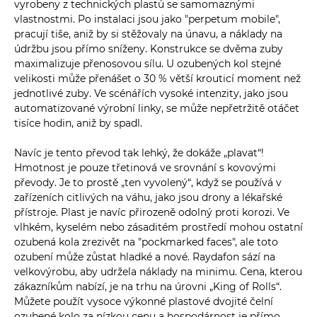
vyrobeny z technických plastů se samomaznými
vlastnostmi. Po instalaci jsou jako "perpetum mobile",
pracují tiše, aniž by si stěžovaly na únavu, a náklady na
údržbu jsou přímo sníženy. Konstrukce se dvěma zuby
maximalizuje přenosovou sílu. U ozubených kol stejné
velikosti může přenášet o 30 % větší krouticí moment než
jednotlivé zuby. Ve scénářích vysoké intenzity, jako jsou
automatizované výrobní linky, se může nepřetržitě otáčet
tisíce hodin, aniž by spadl.
Navíc je tento převod tak lehký, že dokáže „plavat“!
Hmotnost je pouze třetinová ve srovnání s kovovými
převody. Je to prostě „ten vyvolený“, když se používá v
zařízeních citlivých na váhu, jako jsou drony a lékařské
přístroje. Plast je navíc přirozeně odolný proti korozi. Ve
vlhkém, kyselém nebo zásaditém prostředí mohou ostatní
ozubená kola zrezivět na "pockmarked faces", ale toto
ozubení může zůstat hladké a nové. Raydafon sází na
velkovýrobu, aby udržela náklady na minimu. Cena, kterou
zákazníkům nabízí, je na trhu na úrovni „King of Rolls“.
Můžete použít vysoce výkonné plastové dvojité čelní
ozubené kolo za nízkou cenu a hospodárnost je přímo