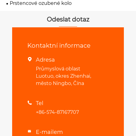
Prstencové ozubené kolo
Odeslat dotaz
Kontaktní informace
Adresa

Průmyslová oblast
Luotuo, okres Zhenhai,
město Ningbo, Čína
Tel

+86-574-87167707
E-mailem
