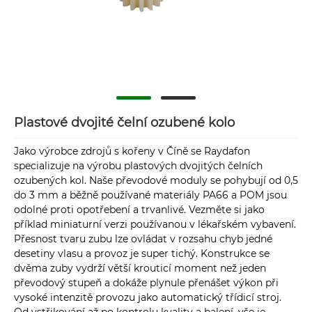
Plastové dvojité čelní ozubené kolo
Jako výrobce zdrojů s kořeny v Číně se Raydafon
specializuje na výrobu plastových dvojitých čelních
ozubených kol. Naše převodové moduly se pohybují od 0,5
do 3 mm a běžně používané materiály PA66 a POM jsou
odolné proti opotřebení a trvanlivé. Vezměte si jako
příklad miniaturní verzi používanou v lékařském vybavení.
Přesnost tvaru zubu lze ovládat v rozsahu chyb jedné
desetiny vlasu a provoz je super tichý. Konstrukce se
dvěma zuby vydrží větší krouticí moment než jeden
převodový stupeň a dokáže plynule přenášet výkon při
vysoké intenzitě provozu jako automatický třídicí stroj.