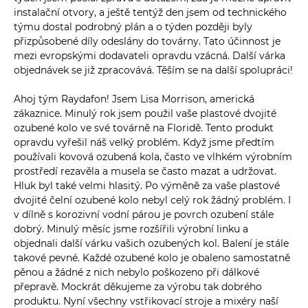
instalační otvory, a ještě tentýž den jsem od technického
týmu dostal podrobný plán a o týden později byly
přizpůsobené díly odeslány do továrny. Tato účinnost je
mezi evropskými dodavateli opravdu vzácná. Další várka
objednávek se již zpracovává. Těším se na další spolupráci!
Ahoj tým Raydafon! Jsem Lisa Morrison, americká
zákaznice. Minulý rok jsem použil vaše plastové dvojité
ozubené kolo ve své továrně na Floridě. Tento produkt
opravdu vyřešil náš velký problém. Když jsme předtím
používali kovová ozubená kola, často ve vlhkém výrobním
prostředí rezavěla a musela se často mazat a udržovat.
Hluk byl také velmi hlasitý. Po výměně za vaše plastové
dvojité čelní ozubené kolo nebyl celý rok žádný problém. I
v dílně s korozivní vodní párou je povrch ozubení stále
dobrý. Minulý měsíc jsme rozšířili výrobní linku a
objednali další várku vašich ozubených kol. Balení je stále
takové pevné. Každé ozubené kolo je obaleno samostatně
pěnou a žádné z nich nebylo poškozeno při dálkové
přepravě. Mockrát děkujeme za výrobu tak dobrého
produktu. Nyní všechny vstřikovací stroje a mixéry naší