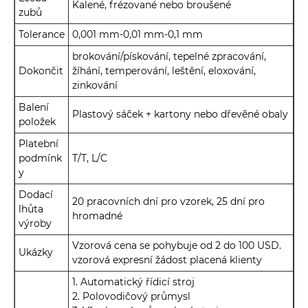
Kalené, frézované nebo broušené
zubů
Tolerance
0,001 mm-0,01 mm-0,1 mm
brokování/pískování, tepelné zpracování,
Dokončit
žíhání, temperování, leštění, eloxování,
zinkování
Balení
Plastový sáček + kartony nebo dřevěné obaly
položek
Platební
podmínk
T/T, L/C
y
Dodací
20 pracovních dní pro vzorek, 25 dní pro
lhůta
hromadné
výroby
Vzorová cena se pohybuje od 2 do 100 USD.
Ukázky
vzorová expresní žádost placená klienty
1. Automatický řídicí stroj
2. Polovodičový průmysl