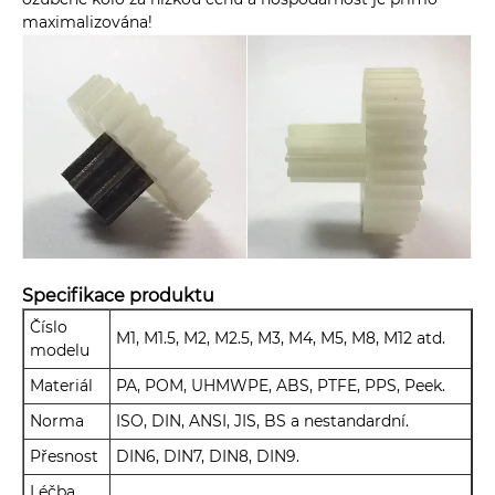
maximalizována!
Specifikace produktu
Číslo
M1, M1.5, M2, M2.5, M3, M4, M5, M8, M12 atd.
modelu
Materiál
PA, POM, UHMWPE, ABS, PTFE, PPS, Peek.
Norma
ISO, DIN, ANSI, JIS, BS a nestandardní.
Přesnost
DIN6, DIN7, DIN8, DIN9.
Léčba