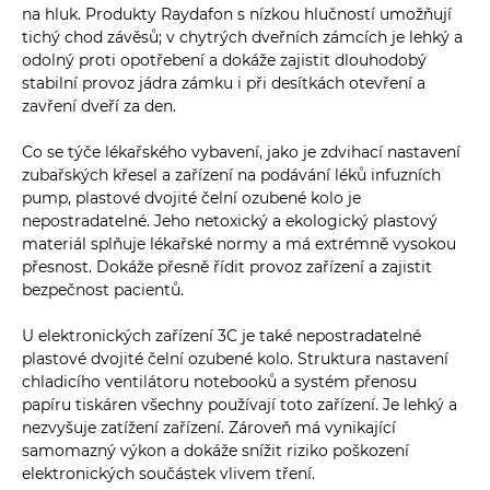
na hluk. Produkty Raydafon s nízkou hlučností umožňují
tichý chod závěsů; v chytrých dveřních zámcích je lehký a
odolný proti opotřebení a dokáže zajistit dlouhodobý
stabilní provoz jádra zámku i při desítkách otevření a
zavření dveří za den.
Co se týče lékařského vybavení, jako je zdvihací nastavení
zubařských křesel a zařízení na podávání léků infuzních
pump, plastové dvojité čelní ozubené kolo je
nepostradatelné. Jeho netoxický a ekologický plastový
materiál splňuje lékařské normy a má extrémně vysokou
přesnost. Dokáže přesně řídit provoz zařízení a zajistit
bezpečnost pacientů.
U elektronických zařízení 3C je také nepostradatelné
plastové dvojité čelní ozubené kolo. Struktura nastavení
chladicího ventilátoru notebooků a systém přenosu
papíru tiskáren všechny používají toto zařízení. Je lehký a
nezvyšuje zatížení zařízení. Zároveň má vynikající
samomazný výkon a dokáže snížit riziko poškození
elektronických součástek vlivem tření.