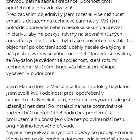
převodů patrné žádné škrábance. Odolnost proti
opotřebení je opravdu úžasná!
Před zadáním objednávky jsem rozeslal více než tucet
emailů s dotazem na technické parametry. Váš tým
pokaždé odpověděl během několika sekund a převzal
iniciativu, aby mi poskytl návrhy na srovnání různých
modelů. Rychlost dodání byla také neuvěřitelně rychlá. Od
objednání po obdržení zboží uběhly necelé dva týdny a
náš postup výroby se vůbec nezdržel. Opravdu si myslím,
že Raydafon je svědomitá společnost, která rozumí
technologii i službám. Budu vás hledat při nákupu
vybavení v budoucnu!
Jsem Marco Rossi z Meccanica Italia. Produkty Raydafon
jsem zvolil kvůli odolnosti proti opotřebení v
parametrech. Nečekal jsem, že skutečné využití bude ještě
úžasnější než data! Po instalaci na naše potravinářské
zařízení běží nepřetržitě 8 hodin bez problémů s
prokluzem a hlučnost je o více než polovinu nižší než u
originálního kovového převodu.
Nejvíce mě překvapila rychlost odezvy po prodeji – minulý
týden jsem poslal zprávu s dotazem, zda je možné upravit