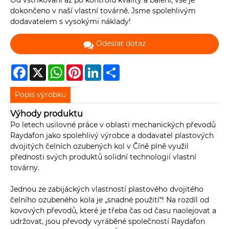
Od vstřikování až po kontrolu kvality a balení, vše je
dokončeno v naší vlastní továrně. Jsme spolehlivým
dodavatelem s vysokými náklady!
Odeslat dotaz
Facebook
X
WhatsApp
Pinterest
LinkedIn
Share
Popis výrobku
Výhody produktu
Po letech usilovné práce v oblasti mechanických převodů
Raydafon jako spolehlivý výrobce a dodavatel plastových
dvojitých čelních ozubených kol v Číně plně využil
přednosti svých produktů solidní technologií vlastní
továrny.
Jednou ze zabijáckých vlastností plastového dvojitého
čelního ozubeného kola je „snadné použití“! Na rozdíl od
kovových převodů, které je třeba čas od času naolejovat a
udržovat, jsou převody vyráběné společností Raydafon