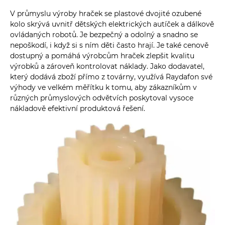
V průmyslu výroby hraček se plastové dvojité ozubené
kolo skrývá uvnitř dětských elektrických autíček a dálkově
ovládaných robotů. Je bezpečný a odolný a snadno se
nepoškodí, i když si s ním děti často hrají. Je také cenově
dostupný a pomáhá výrobcům hraček zlepšit kvalitu
výrobků a zároveň kontrolovat náklady. Jako dodavatel,
který dodává zboží přímo z továrny, využívá Raydafon své
výhody ve velkém měřítku k tomu, aby zákazníkům v
různých průmyslových odvětvích poskytoval vysoce
nákladově efektivní produktová řešení.