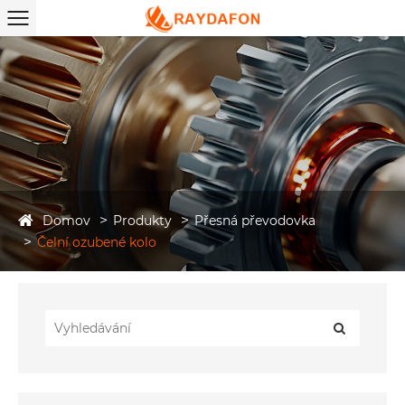
Domov
Produkty
Přesná převodovka
Čelní ozubené kolo