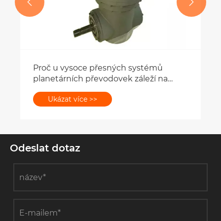


ysoce přesných systémů
ních převodovek záleží na
e?
 více >>
Odeslat dotaz