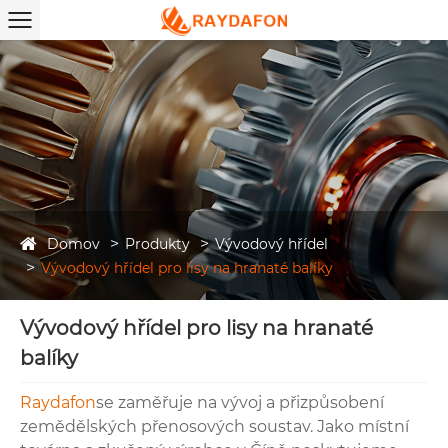
Domov
Produkty
Vývodový hřídel
Vývodový hřídel pro lisy na hranaté balíky
Vývodový hřídel pro lisy na hranaté
balíky
Raydafon
se zaměřuje na vývoj a přizpůsobení
zemědělských přenosových soustav. Jako místní