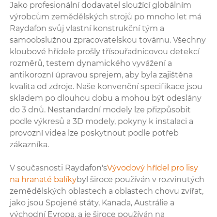
Jako profesionální dodavatel sloužící globálním
výrobcům zemědělských strojů po mnoho let má
Raydafon svůj vlastní konstrukční tým a
samoobslužnou zpracovatelskou továrnu. Všechny
kloubové hřídele prošly třísouřadnicovou detekcí
rozměrů, testem dynamického vyvážení a
antikorozní úpravou sprejem, aby byla zajištěna
kvalita od zdroje. Naše konvenční specifikace jsou
skladem po dlouhou dobu a mohou být odeslány
do 3 dnů. Nestandardní modely lze přizpůsobit
podle výkresů a 3D modely, pokyny k instalaci a
provozní videa lze poskytnout podle potřeb
zákazníka.
V současnosti Raydafon's
Vývodový hřídel pro lisy
na hranaté balíky
byl široce používán v rozvinutých
zemědělských oblastech a oblastech chovu zvířat,
jako jsou Spojené státy, Kanada, Austrálie a
východní Evropa, a je široce používán na