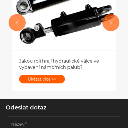


Jakou roli hrají hydraulické válce ve
vybavení námořních palub?
Ukázat více >>
Odeslat dotaz