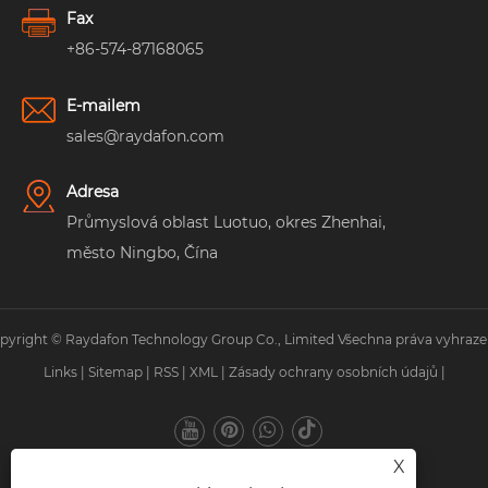
Fax
+86-574-87168065
E-mailem
sales@raydafon.com
Adresa
Průmyslová oblast Luotuo, okres Zhenhai,
město Ningbo, Čína
pyright © Raydafon Technology Group Co., Limited Všechna práva vyhraze
Links
|
Sitemap
|
RSS
|
XML
|
Zásady ochrany osobních údajů
|
X