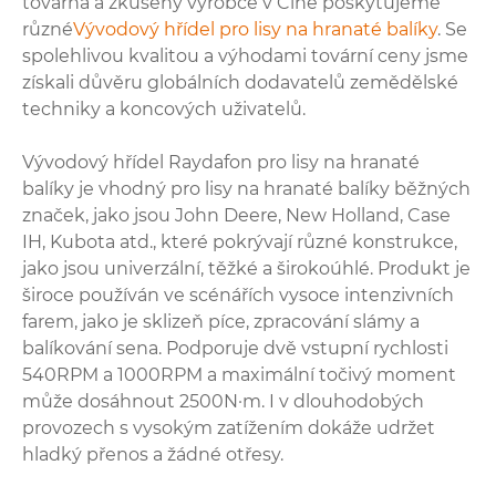
továrna a zkušený výrobce v Číně poskytujeme
různé
Vývodový hřídel pro lisy na hranaté balíky
. Se
spolehlivou kvalitou a výhodami tovární ceny jsme
získali důvěru globálních dodavatelů zemědělské
techniky a koncových uživatelů.
Vývodový hřídel Raydafon pro lisy na hranaté
balíky je vhodný pro lisy na hranaté balíky běžných
značek, jako jsou John Deere, New Holland, Case
IH, Kubota atd., které pokrývají různé konstrukce,
jako jsou univerzální, těžké a širokoúhlé. Produkt je
široce používán ve scénářích vysoce intenzivních
farem, jako je sklizeň píce, zpracování slámy a
balíkování sena. Podporuje dvě vstupní rychlosti
540RPM a 1000RPM a maximální točivý moment
může dosáhnout 2500N·m. I v dlouhodobých
provozech s vysokým zatížením dokáže udržet
hladký přenos a žádné otřesy.