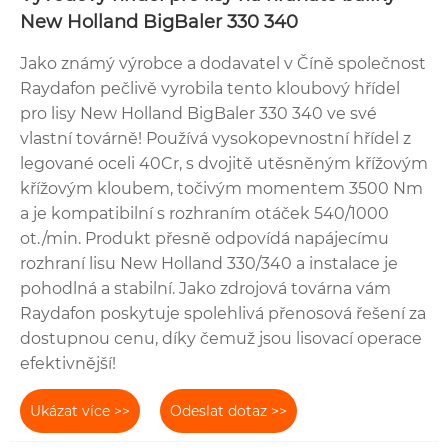
New Holland BigBaler 330 340
Jako známý výrobce a dodavatel v Číně společnost
Raydafon pečlivě vyrobila tento kloubový hřídel
pro lisy New Holland BigBaler 330 340 ve své
vlastní továrně! Používá vysokopevnostní hřídel z
legované oceli 40Cr, s dvojitě utěsněným křížovým
křížovým kloubem, točivým momentem 3500 Nm
a je kompatibilní s rozhraním otáček 540/1000
ot./min. Produkt přesně odpovídá napájecímu
rozhraní lisu New Holland 330/340 a instalace je
pohodlná a stabilní. Jako zdrojová továrna vám
Raydafon poskytuje spolehlivá přenosová řešení za
dostupnou cenu, díky čemuž jsou lisovací operace
efektivnější!
Ukázat více >>
Odeslat dotaz >>