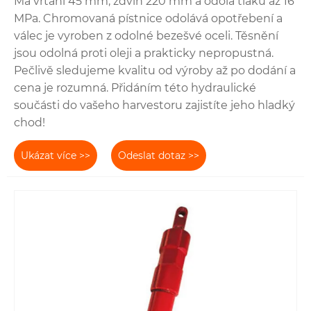
Má vrtání 45 mm, zdvih 220 mm a odolá tlaku až 16
MPa. Chromovaná pístnice odolává opotřebení a
válec je vyroben z odolné bezešvé oceli. Těsnění
jsou odolná proti oleji a prakticky nepropustná.
Pečlivě sledujeme kvalitu od výroby až po dodání a
cena je rozumná. Přidáním této hydraulické
součásti do vašeho harvestoru zajistíte jeho hladký
chod!
Ukázat více >>
Odeslat dotaz >>