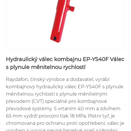
Hydraulický válec kombajnu EP-YS40F Válec
s plynule měnitelnou rychlostí
Raydafon, čínský výrobce a dodavatel, vyrábí
kombajnový hydraulický válec EP-YS40F s plynule
měnitelnou rychlostí s plynule měnitelným
převodem (CVT) speciálně pro kombajnové
převodové systémy. S vrtáním 40 mm a zdvihem
65 mm vydrží provozní tlak 18 MPa. Pístní tyč je
chromovaná pro ochranu proti opotřebení, válec je
vyroben z vysoce pevné bezešvé oceli a těsnění