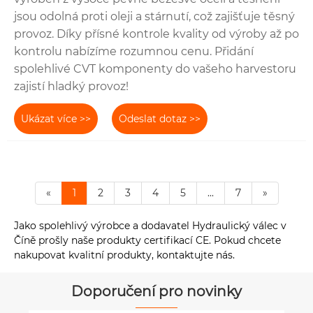
jsou odolná proti oleji a stárnutí, což zajišťuje těsný
provoz. Díky přísné kontrole kvality od výroby až po
kontrolu nabízíme rozumnou cenu. Přidání
spolehlivé CVT komponenty do vašeho harvestoru
zajistí hladký provoz!
Ukázat více >>
Odeslat dotaz >>
«
1
2
3
4
5
...
7
»
Jako spolehlivý výrobce a dodavatel Hydraulický válec v
Číně prošly naše produkty certifikací CE. Pokud chcete
nakupovat kvalitní produkty, kontaktujte nás.
Doporučení pro novinky