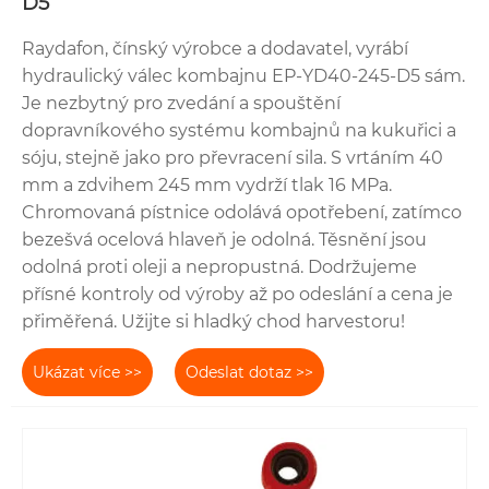
D5
Raydafon, čínský výrobce a dodavatel, vyrábí
hydraulický válec kombajnu EP-YD40-245-D5 sám.
Je nezbytný pro zvedání a spouštění
dopravníkového systému kombajnů na kukuřici a
sóju, stejně jako pro převracení sila. S vrtáním 40
mm a zdvihem 245 mm vydrží tlak 16 MPa.
Chromovaná pístnice odolává opotřebení, zatímco
bezešvá ocelová hlaveň je odolná. Těsnění jsou
odolná proti oleji a nepropustná. Dodržujeme
přísné kontroly od výroby až po odeslání a cena je
přiměřená. Užijte si hladký chod harvestoru!
Ukázat více >>
Odeslat dotaz >>