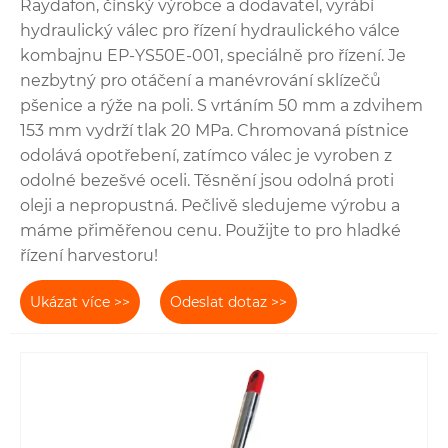
Raydafon, čínský výrobce a dodavatel, vyrábí
hydraulický válec pro řízení hydraulického válce
kombajnu EP-YS50E-001, speciálně pro řízení. Je
nezbytný pro otáčení a manévrování sklízečů
pšenice a rýže na poli. S vrtáním 50 mm a zdvihem
153 mm vydrží tlak 20 MPa. Chromovaná pístnice
odolává opotřebení, zatímco válec je vyroben z
odolné bezešvé oceli. Těsnění jsou odolná proti
oleji a nepropustná. Pečlivě sledujeme výrobu a
máme přiměřenou cenu. Použijte to pro hladké
řízení harvestoru!
Ukázat více >>
Odeslat dotaz >>