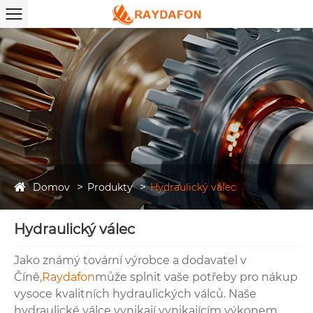
Domov
Produkty
Hydraulický válec
Hydraulický válec
Jako známý tovární výrobce a dodavatel v
Číně,
Raydafon
může splnit vaše potřeby pro nákup
vysoce kvalitních hydraulických válců. Naše
hydraulické válce vynikají vynikajícím výkonem,