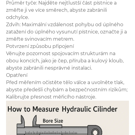
Průměr tyče: Najděte nejtlustší část pístnice a
změřte ji ve více směrech, abyste zabránili
odchylce.
Zdvih: Maximální vzdálenost pohybu od úplného
zatažení do úplného vysunutí pístnice, označte ji a
změřte svinovacím metrem.
Potvrzení způsobu připojení
Věnujte pozornost spojovacím strukturám na
obou koncích, jako je čep, příruba a kulový kloub,
abyste zabránili nesprávné instalaci.
Opatření
Před měřením očistěte tělo válce a uvolněte tlak,
abyste předešli chybám a bezpečnostním rizikům;
Kalibrujte přesnost měřicího nástroje.