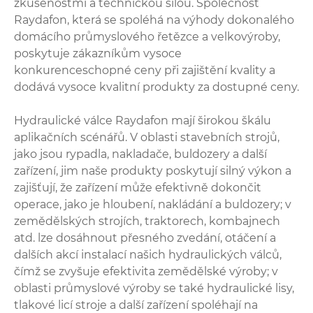
zkušenostmi a technickou silou. Společnost
Raydafon, která se spoléhá na výhody dokonalého
domácího průmyslového řetězce a velkovýroby,
poskytuje zákazníkům vysoce
konkurenceschopné ceny při zajištění kvality a
dodává vysoce kvalitní produkty za dostupné ceny.
Hydraulické válce Raydafon mají širokou škálu
aplikačních scénářů. V oblasti stavebních strojů,
jako jsou rypadla, nakladače, buldozery a další
zařízení, jim naše produkty poskytují silný výkon a
zajišťují, že zařízení může efektivně dokončit
operace, jako je hloubení, nakládání a buldozery; v
zemědělských strojích, traktorech, kombajnech
atd. lze dosáhnout přesného zvedání, otáčení a
dalších akcí instalací našich hydraulických válců,
čímž se zvyšuje efektivita zemědělské výroby; v
oblasti průmyslové výroby se také hydraulické lisy,
tlakové licí stroje a další zařízení spoléhají na