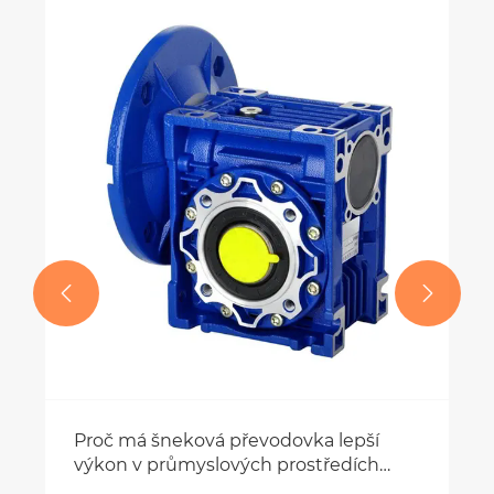
Jak materiál ovlivňuje údržbu a
životnost univerzální spojky?
Ukázat více >>

