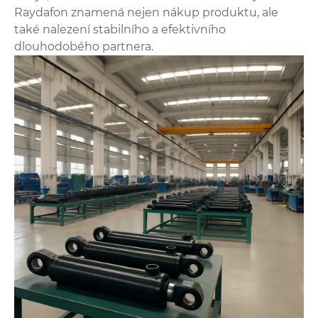
Raydafon znamená nejen nákup produktu, ale
také nalezení stabilního a efektivního
dlouhodobého partnera.