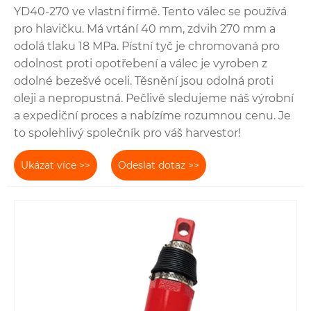
YD40-270 ve vlastní firmě. Tento válec se používá
pro hlavičku. Má vrtání 40 mm, zdvih 270 mm a
odolá tlaku 18 MPa. Pístní tyč je chromovaná pro
odolnost proti opotřebení a válec je vyroben z
odolné bezešvé oceli. Těsnění jsou odolná proti
oleji a nepropustná. Pečlivě sledujeme náš výrobní
a expediční proces a nabízíme rozumnou cenu. Je
to spolehlivý společník pro váš harvestor!
Ukázat více >>
Odeslat dotaz >>