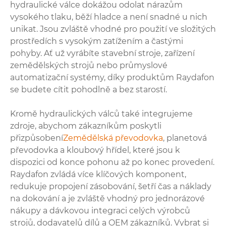
hydraulické válce dokážou odolat nárazům
vysokého tlaku, běží hladce a není snadné u nich
unikat. Jsou zvláště vhodné pro použití ve složitých
prostředích s vysokým zatížením a častými
pohyby. Ať už vyrábíte stavební stroje, zařízení
zemědělských strojů nebo průmyslové
automatizační systémy, díky produktům Raydafon
se budete cítit pohodlně a bez starostí.
Kromě hydraulických válců také integrujeme
zdroje, abychom zákazníkům poskytli
přizpůsobení
Zemědělská převodovka
, planetová
převodovka a kloubový hřídel, které jsou k
dispozici od konce pohonu až po konec provedení.
Raydafon zvládá více klíčových komponent,
redukuje propojení zásobování, šetří čas a náklady
na dokování a je zvláště vhodný pro jednorázové
nákupy a dávkovou integraci celých výrobců
strojů, dodavatelů dílů a OEM zákazníků. Vybrat si