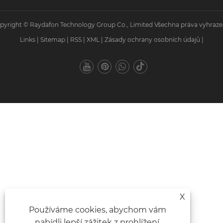
pyright © Raydafon Technology Group Co., Limited Všechna práva vyhraze
Links
|
Sitemap
|
RSS
|
XML
|
Zásady ochrany osobních údajů
|
X
Používáme cookies, abychom vám
nabídli lepší zážitek z prohlížení,