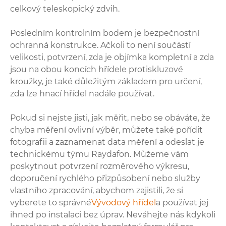
celkový teleskopický zdvih.
Posledním kontrolním bodem je bezpečnostní
ochranná konstrukce. Ačkoli to není součástí
velikosti, potvrzení, zda je objímka kompletní a zda
jsou na obou koncích hřídele protiskluzové
kroužky, je také důležitým základem pro určení,
zda lze hnací hřídel nadále používat.
Pokud si nejste jisti, jak měřit, nebo se obáváte, že
chyba měření ovlivní výběr, můžete také pořídit
fotografii a zaznamenat data měření a odeslat je
technickému týmu Raydafon. Můžeme vám
poskytnout potvrzení rozměrového výkresu,
doporučení rychlého přizpůsobení nebo služby
vlastního zpracování, abychom zajistili, že si
vyberete to správné
Vývodový hřídel
a používat jej
ihned po instalaci bez úprav. Neváhejte nás kdykoli