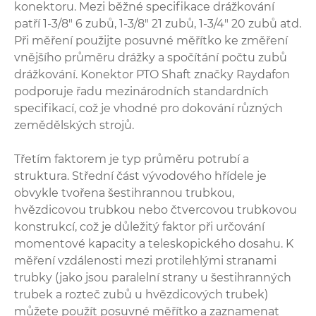
konektoru. Mezi běžné specifikace drážkování
patří 1-3/8" 6 zubů, 1-3/8" 21 zubů, 1-3/4" 20 zubů atd.
Při měření použijte posuvné měřítko ke změření
vnějšího průměru drážky a spočítání počtu zubů
drážkování. Konektor PTO Shaft značky Raydafon
podporuje řadu mezinárodních standardních
specifikací, což je vhodné pro dokování různých
zemědělských strojů.
Třetím faktorem je typ průměru potrubí a
struktura. Střední část vývodového hřídele je
obvykle tvořena šestihrannou trubkou,
hvězdicovou trubkou nebo čtvercovou trubkovou
konstrukcí, což je důležitý faktor při určování
momentové kapacity a teleskopického dosahu. K
měření vzdálenosti mezi protilehlými stranami
trubky (jako jsou paralelní strany u šestihranných
trubek a rozteč zubů u hvězdicových trubek)
můžete použít posuvné měřítko a zaznamenat