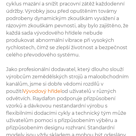
cyklus mazání a snížit pracovní zátěž každodenní
údržby. Výrobky jsou před opuštěním továrny
podrobeny dynamickým zkouškám vyvážení a
rázovým zkouškám pevnosti, aby bylo zajištěno, že
každá sada vývodového hřídele nebude
produkovat abnormální vibrace při vysokých
rychlostech, čímž se zlepší životnost a bezpečnost
celého převodového systému.
Jako profesionální dodavatel, který dlouho slouží
výrobcům zemědělských strojů a maloobchodním
kanálům, jsme si dobře vědomi rozdílů v
použití
Vývodový hřídel
od uživatelů v různých
odvětvích. Raydafon podporuje přizpůsobení
vzorků a dávkovou nestandardní výrobu s
flexibilními dodacími cykly a technický tým může
uživatelům pomoci s přizpůsobením výběru a
přizpůsobením designu rozhraní. Standardní
modely jsou vždy skladem a mohou být odeslány