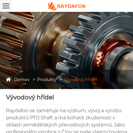
Domov
Produkty
Vývodový hřídel
Vývodový hřídel
Raydafon se zaměřuje na výzkum, vývoj a výrobu
produktů PTO Shaft a má bohaté zkušenosti v
oblasti zemědělských převodových systémů. Jako
profesionální výrobce z Číny se naše vlastní továrna