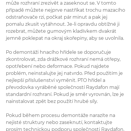
může rozhraní zrezivět a zaseknout se. V tomto
případě můžete nejprve nastříkat trochu mazacího
odstraňovače rzi, počkat pár minut a pak jej
pomalu zkusit vytáhnout. Je-li opravdu obtížné ji
rozebrat, můžete gumovým kladívkem dvakrát
jemně poklepat na okraj skořepiny, aby se uvolnila.
Po demontáži hnacího hřídele se doporučuje
zkontrolovat, zda drážkové rozhraní nemá otřepy,
opotřebení nebo deformace. Pokud najdete
problém, neinstalujte jej natvrdo. Před použitím je
nejlepší příslušenství vyměnit. PTO hřídel a
převodovka vyráběné společností Raydafon mají
standardní rozhraní. Pokud je směr vyrovnán, lze je
nainstalovat zpět bez použití hrubé síly.
Pokud během procesu demontáže narazíte na
nejisté struktury nebo zaseknutí, kontaktujte
prosím technickou podporu společnosti Raydafon.