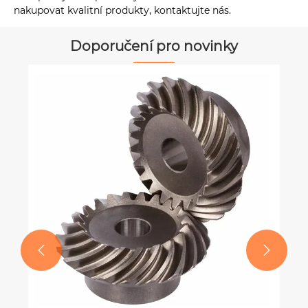
nakupovat kvalitní produkty, kontaktujte nás.
Doporučení pro novinky
Co jsou spirálová ozubená kola a jak
překonávají ostatní typy ozubených
kol?
Ukázat více >>

