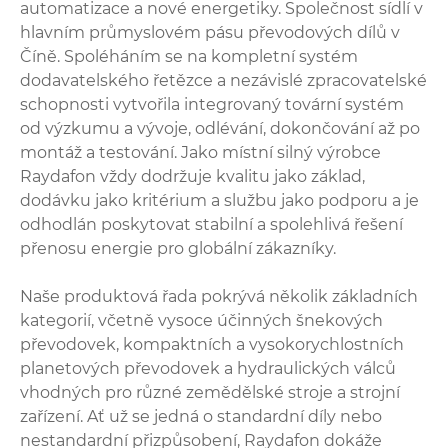
automatizace a nové energetiky. Společnost sídlí v
hlavním průmyslovém pásu převodových dílů v
Číně. Spoléháním se na kompletní systém
dodavatelského řetězce a nezávislé zpracovatelské
schopnosti vytvořila integrovaný tovární systém
od výzkumu a vývoje, odlévání, dokončování až po
montáž a testování. Jako místní silný výrobce
Raydafon vždy dodržuje kvalitu jako základ,
dodávku jako kritérium a službu jako podporu a je
odhodlán poskytovat stabilní a spolehlivá řešení
přenosu energie pro globální zákazníky.
Naše produktová řada pokrývá několik základních
kategorií, včetně vysoce účinných šnekových
převodovek, kompaktních a vysokorychlostních
planetových převodovek a hydraulických válců
vhodných pro různé zemědělské stroje a strojní
zařízení. Ať už se jedná o standardní díly nebo
nestandardní přizpůsobení, Raydafon dokáže