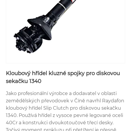
Kloubový hřídel kluzné spojky pro diskovou
sekačku 1340
Jako profesionální výrobce a dodavatel v oblasti
zemědělských převodovek v Číně navrhl Raydafon
kloubový hřídel Slip Clutch pro diskovou sekačku
1340. Používá hřídel z vysoce pevné legované oceli
40Cr a konstrukci dvoukotoučové třecí desky.
Točivý moment prokluzu při přetížení je přesně