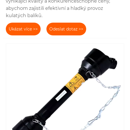
vynikající kvality a konkurenceschopné ceny,
abychom zajistili efektivní a hladký provoz
kulatých balíků.
Ukázat více >>
Odeslat dotaz >>