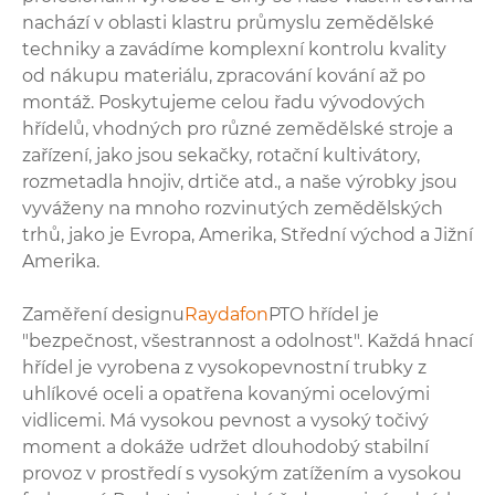
nachází v oblasti klastru průmyslu zemědělské
techniky a zavádíme komplexní kontrolu kvality
od nákupu materiálu, zpracování kování až po
montáž. Poskytujeme celou řadu vývodových
hřídelů, vhodných pro různé zemědělské stroje a
zařízení, jako jsou sekačky, rotační kultivátory,
rozmetadla hnojiv, drtiče atd., a naše výrobky jsou
vyváženy na mnoho rozvinutých zemědělských
trhů, jako je Evropa, Amerika, Střední východ a Jižní
Amerika.
Zaměření designu
Raydafon
PTO hřídel je
"bezpečnost, všestrannost a odolnost". Každá hnací
hřídel je vyrobena z vysokopevnostní trubky z
uhlíkové oceli a opatřena kovanými ocelovými
vidlicemi. Má vysokou pevnost a vysoký točivý
moment a dokáže udržet dlouhodobý stabilní
provoz v prostředí s vysokým zatížením a vysokou