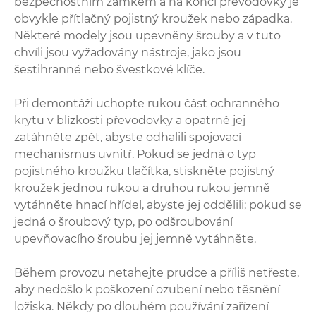
bezpečnostním zámkem a na konci převodovky je
obvykle přítlačný pojistný kroužek nebo západka.
Některé modely jsou upevněny šrouby a v tuto
chvíli jsou vyžadovány nástroje, jako jsou
šestihranné nebo švestkové klíče.
Při demontáži uchopte rukou část ochranného
krytu v blízkosti převodovky a opatrně jej
zatáhněte zpět, abyste odhalili spojovací
mechanismus uvnitř. Pokud se jedná o typ
pojistného kroužku tlačítka, stiskněte pojistný
kroužek jednou rukou a druhou rukou jemně
vytáhněte hnací hřídel, abyste jej oddělili; pokud se
jedná o šroubový typ, po odšroubování
upevňovacího šroubu jej jemně vytáhněte.
Během provozu netahejte prudce a příliš netřeste,
aby nedošlo k poškození ozubení nebo těsnění
ložiska. Někdy po dlouhém používání zařízení