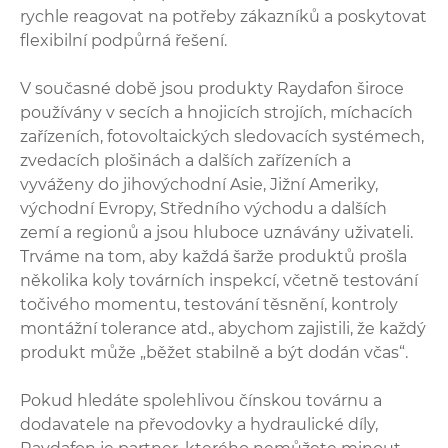
rychle reagovat na potřeby zákazníků a poskytovat
flexibilní podpůrná řešení.
V současné době jsou produkty Raydafon široce
používány v secích a hnojicích strojích, míchacích
zařízeních, fotovoltaických sledovacích systémech,
zvedacích plošinách a dalších zařízeních a
vyváženy do jihovýchodní Asie, Jižní Ameriky,
východní Evropy, Středního východu a dalších
zemí a regionů a jsou hluboce uznávány uživateli.
Trváme na tom, aby každá šarže produktů prošla
několika koly továrních inspekcí, včetně testování
točivého momentu, testování těsnění, kontroly
montážní tolerance atd., abychom zajistili, že každý
produkt může „běžet stabilně a být dodán včas“.
Pokud hledáte spolehlivou čínskou továrnu a
dodavatele na převodovky a hydraulické díly,