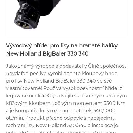
Vývodový hřídel pro lisy na hranaté balíky
New Holland BigBaler 330 340
Jako známý výrobce a dodavatel v Číně společnost
Raydafon pečlivě vyrobila tento kloubový hřídel
pro lisy New Holland BigBaler 330 340 ve své
vlastní továrně! Používá vysokopevnostní hřídel z
legované oceli 40Cr, s dvojitě utěsněným křížovým
křížovým kloubem, točivým momentem 3500 Nm
a je kompatibilní s rozhraním otáček 540/1000
ot./min. Produkt přesně odpovídá napájecímu
rozhraní lisu New Holland 330/340 a instalace je
pohodlná a stabilní. Jako zdrojová továrna vám