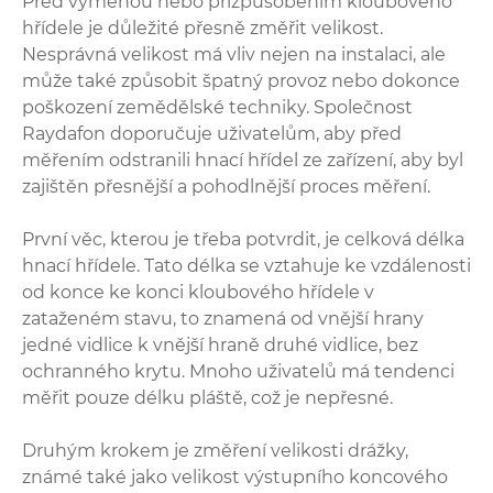
Před výměnou nebo přizpůsobením kloubového
hřídele je důležité přesně změřit velikost.
Nesprávná velikost má vliv nejen na instalaci, ale
může také způsobit špatný provoz nebo dokonce
poškození zemědělské techniky. Společnost
Raydafon doporučuje uživatelům, aby před
měřením odstranili hnací hřídel ze zařízení, aby byl
zajištěn přesnější a pohodlnější proces měření.
První věc, kterou je třeba potvrdit, je celková délka
hnací hřídele. Tato délka se vztahuje ke vzdálenosti
od konce ke konci kloubového hřídele v
zataženém stavu, to znamená od vnější hrany
jedné vidlice k vnější hraně druhé vidlice, bez
ochranného krytu. Mnoho uživatelů má tendenci
měřit pouze délku pláště, což je nepřesné.
Druhým krokem je změření velikosti drážky,
známé také jako velikost výstupního koncového