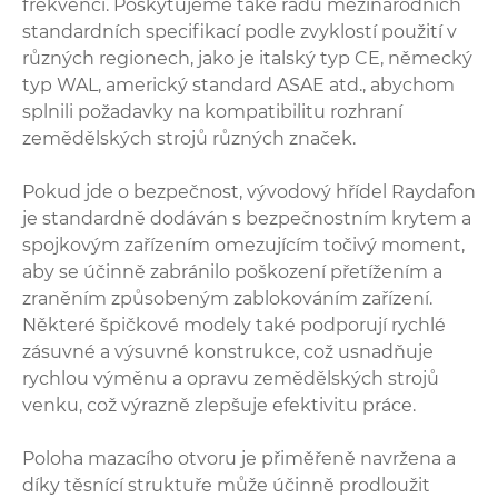
frekvencí. Poskytujeme také řadu mezinárodních
standardních specifikací podle zvyklostí použití v
různých regionech, jako je italský typ CE, německý
typ WAL, americký standard ASAE atd., abychom
splnili požadavky na kompatibilitu rozhraní
zemědělských strojů různých značek.
Pokud jde o bezpečnost, vývodový hřídel Raydafon
je standardně dodáván s bezpečnostním krytem a
spojkovým zařízením omezujícím točivý moment,
aby se účinně zabránilo poškození přetížením a
zraněním způsobeným zablokováním zařízení.
Některé špičkové modely také podporují rychlé
zásuvné a výsuvné konstrukce, což usnadňuje
rychlou výměnu a opravu zemědělských strojů
venku, což výrazně zlepšuje efektivitu práce.
Poloha mazacího otvoru je přiměřeně navržena a
díky těsnící struktuře může účinně prodloužit