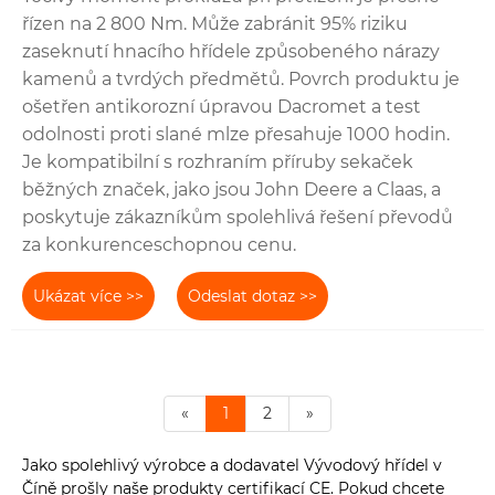
řízen na 2 800 Nm. Může zabránit 95% riziku
zaseknutí hnacího hřídele způsobeného nárazy
kamenů a tvrdých předmětů. Povrch produktu je
ošetřen antikorozní úpravou Dacromet a test
odolnosti proti slané mlze přesahuje 1000 hodin.
Je kompatibilní s rozhraním příruby sekaček
běžných značek, jako jsou John Deere a Claas, a
poskytuje zákazníkům spolehlivá řešení převodů
za konkurenceschopnou cenu.
Ukázat více >>
Odeslat dotaz >>
«
1
2
»
Jako spolehlivý výrobce a dodavatel Vývodový hřídel v
Číně prošly naše produkty certifikací CE. Pokud chcete