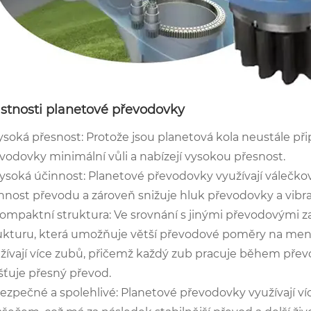
astnosti planetové převodovky
Vysoká přesnost: Protože jsou planetová kola neustále p
vodovky minimální vůli a nabízejí vysokou přesnost.
Vysoká účinnost: Planetové převodovky využívají válečkov
nnost převodu a zároveň snižuje hluk převodovky a vibra
Kompaktní struktura: Ve srovnání s jinými převodovými z
ukturu, která umožňuje větší převodové poměry na menš
žívají více zubů, přičemž každý zub pracuje během převo
išťuje přesný převod.
Bezpečné a spolehlivé: Planetové převodovky využívají 