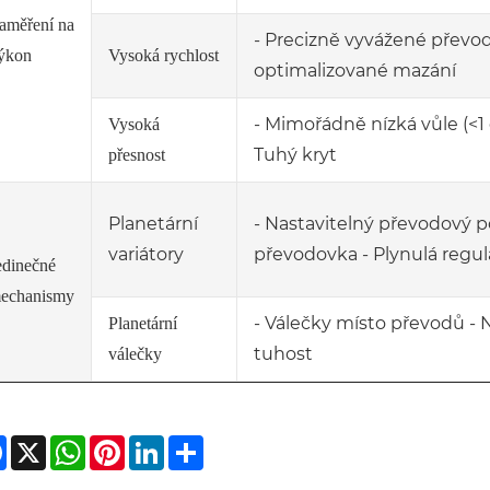
aměření na
- Precizně vyvážené převody
ýkon
Vysoká rychlost
optimalizované mazání
- Mimořádně nízká vůle (<1
Vysoká
Tuhý kryt
přesnost
Planetární
- Nastavitelný převodový p
variátory
převodovka - Plynulá regul
edinečné
echanismy
- Válečky místo převodů - 
Planetární
tuhost
válečky
Facebook
X
WhatsApp
Pinterest
LinkedIn
Share