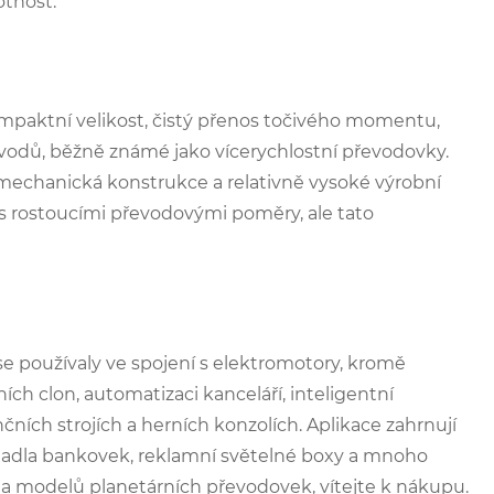
otnost.
mpaktní velikost, čistý přenos točivého momentu,
vodů, běžně známé jako vícerychlostní převodovky.
 mechanická konstrukce a relativně vysoké výrobní
á s rostoucími převodovými poměry, ale tato
se používaly ve spojení s elektromotory, kromě
ch clon, automatizaci kanceláří, inteligentní
ních strojích a herních konzolích. Aplikace zahrnují
ítadla bankovek, reklamní světelné boxy a mnoho
 a modelů planetárních převodovek, vítejte k nákupu.