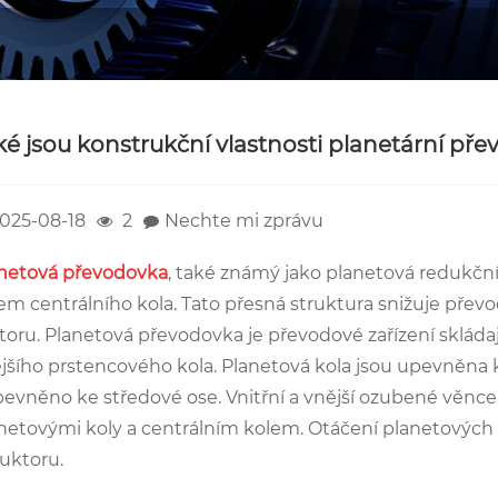
ké jsou konstrukční vlastnosti planetární př
025-08-18
2
Nechte mi zprávu
netová převodovka
, také známý jako planetová redukční
em centrálního kola. Tato přesná struktura snižuje pře
oru. Planetová převodovka je převodové zařízení skládajíc
jšího prstencového kola. Planetová kola jsou upevněna 
pevněno ke středové ose. Vnitřní a vnější ozubené věnce
netovými koly a centrálním kolem. Otáčení planetových 
uktoru.