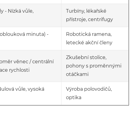
 - Nízká vůle,
Turbíny, lékařské
přístroje, centrifugy
 oblouková minuta) -
Robotická ramena,
letecké akční členy
Zkušební stolice,
oměr věnec / centrální
pohony s proměnnými
ace rychlosti
otáčkami
Nulová vůle, vysoká
Výroba polovodičů,
optika