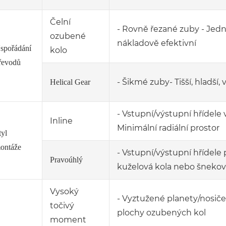
Čelní
- Rovně řezané zuby - Jedno
ozubené
nákladově efektivní
spořádání
kolo
řevodů
- Šikmé zuby- Tišší, hladší,
Helical Gear
- Vstupní/výstupní hřídele 
Inline
Minimální radiální prostor
tyl
ontáže
- Vstupní/výstupní hřídele
Pravoúhlý
kuželová kola nebo šneko
Vysoký
- Vyztužené planety/nosiče
točivý
plochy ozubených kol
moment