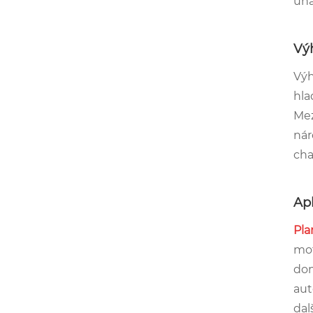
una
Vý
Vý
hla
Mez
nár
cha
Ap
Pla
mot
dom
aut
dal