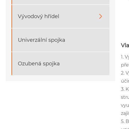
Vývodový hřídel

Univerzální spojka
Vl
1. 
Ozubená spojka
pře
2. 
úči
3. 
str
vyu
zaj
5. 