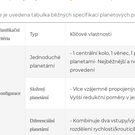
e je uvedena tabulka běžných specifikací planetových př
lasifikační
Typ
Klíčové vlastnosti
itéria
- 1 centrální kolo, 1 věnec, 
Jednoduché
planetami- Nejběžnější a 
planetární
provedení
- Více vzájemně propojený
Složený
onfigurace
Vyšší redukční poměry v j
planetární
- Kombinuje dva vstupy/v
Diferenciální
rozdělení rychlosti/krout
planetární