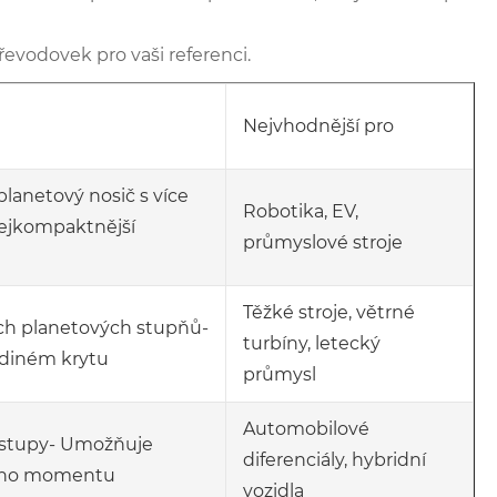
evodovek pro vaši referenci.
Nejvhodnější pro
1 planetový nosič s více
Robotika, EV,
nejkompaktnější
průmyslové stroje
Těžké stroje, větrné
ch planetových stupňů-
turbíny, letecký
ediném krytu
průmysl
Automobilové
ýstupy- Umožňuje
diferenciály, hybridní
ícího momentu
vozidla