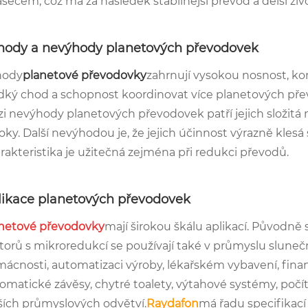
šečem, což má za následek stabilnější převod a delší živ
hody a nevýhody planetových převodovek
hody
planetové převodovky
zahrnují vysokou nosnost, ko
dký chod a schopnost koordinovat více planetových pře
i nevýhody planetových převodovek patří jejich složitá
oky. Další nevýhodou je, že jejich účinnost výrazně kles
rakteristika je užitečná zejména při redukci převodů.
likace planetových převodovek
netové převodovky
mají širokou škálu aplikací. Původně 
orů s mikroredukcí se používají také v průmyslu sluneční
ácnosti, automatizaci výroby, lékařském vybavení, finanč
omatické závěsy, chytré toalety, výtahové systémy, poč
ších průmyslových odvětví.
Raydafon
má řadu specifikací