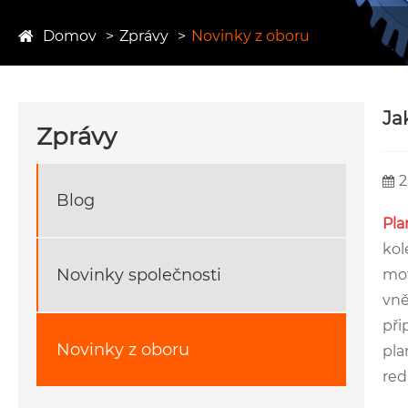
Domov
Zprávy
Novinky z oboru
Ja
Zprávy
2
Blog
Pla
kol
Novinky společnosti
mot
vně
při
Novinky z oboru
pla
red