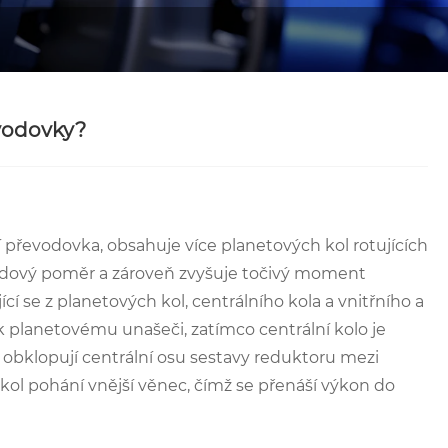
evodovky?
 převodovka, obsahuje více planetových kol rotujících
vodový poměr a zároveň zvyšuje točivý moment
í se z planetových kol, centrálního kola a vnitřního a
k planetovému unašeči, zatímco centrální kolo je
 obklopují centrální osu sestavy reduktoru mezi
kol pohání vnější věnec, čímž se přenáší výkon do