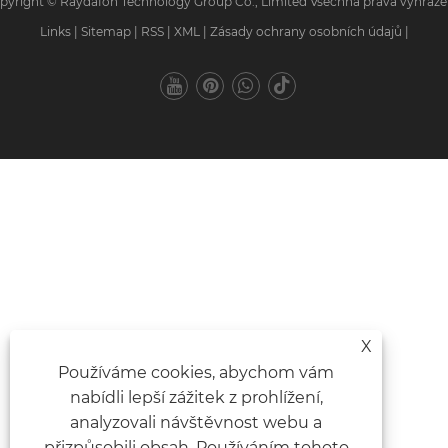
pyright © Raydafon Technology Group Co., Limited Všechna práva vyhraze
Links
|
Sitemap
|
RSS
|
XML
|
Zásady ochrany osobních údajů
|
X
Používáme cookies, abychom vám
nabídli lepší zážitek z prohlížení,
analyzovali návštěvnost webu a
přizpůsobili obsah. Používáním tohoto