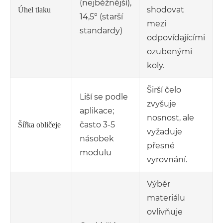
(nejběžnější),
shodovat
Úhel tlaku
14,5° (starší
mezi
standardy)
odpovídajícími
ozubenými
koly.
Širší čelo
Liší se podle
zvyšuje
aplikace;
nosnost, ale
často 3-5
Šířka obličeje
vyžaduje
násobek
přesné
modulu
vyrovnání.
Výběr
materiálu
ovlivňuje