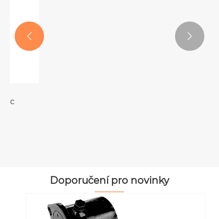


Plastové vnitřní ozubené kolo
Ukázat více >>
Doporučení pro novinky