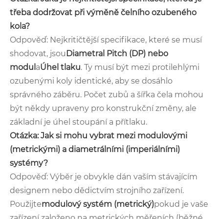
třeba dodržovat při výměně čelního ozubeného
kola?
Odpověď: Nejkritičtější specifikace, které se musí
shodovat, jsou
Diametral Pitch (DP) nebo
modul
a
Úhel tlaku
. Ty musí být mezi protilehlými
ozubenými koly identické, aby se dosáhlo
správného záběru. Počet zubů a šířka čela mohou
být někdy upraveny pro konstrukční změny, ale
základní je úhel stoupání a přítlaku.
Otázka: Jak si mohu vybrat mezi modulovými
(metrickými) a diametrálními (imperiálními)
systémy?
Odpověď: Výběr je obvykle dán vaším stávajícím
designem nebo dědictvím strojního zařízení.
Použijte
modulový systém (metrický)
pokud je vaše
zařízení založeno na metrických měřeních (běžné