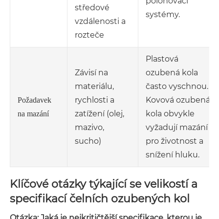
polohovací
středové
systémy.
vzdálenosti a
rozteče
Plastová
Závisí na
ozubená kola
materiálu,
často vyschnou.
rychlosti a
Kovová ozubená
Požadavek
zatížení (olej,
kola obvykle
na mazání
mazivo,
vyžadují mazání
sucho)
pro životnost a
snížení hluku.
Klíčové otázky týkající se velikostí a
specifikací čelních ozubených kol
Otázka: Jaká je nejkritičtější specifikace, kterou je