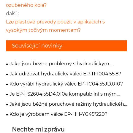
ozubeného kola?
další :
Lze plastové převody použít v aplikacích s
vysokým točivým momentem?
Související novinky
Jaké jsou běžné problémy s hydraulickým
zvedacím válcem EP-FT800.55A.012?
Jak udržovat hydraulický válec EP-TF1004.55.8?
Kdo vyrábí hydraulický válec EP-TC04.55JD.010?
Je EP-FS2604.55D4.010a kompatibilní s mým
vysokozdvižným vozíkem?
Jaké jsou běžné poruchové režimy hydraulického
válce EP-HH-YG45*220-V90?
Kdo je výrobcem válce EP-HH-YG45*220?
Nechte mi zprávu