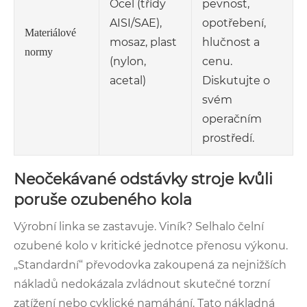
Ocel (třídy
pevnost,
AISI/SAE),
opotřebení,
Materiálové
mosaz, plast
hlučnost a
normy
(nylon,
cenu.
acetal)
Diskutujte o
svém
operačním
prostředí.
Neočekávané odstávky stroje kvůli
poruše ozubeného kola
Výrobní linka se zastavuje. Viník? Selhalo čelní
ozubené kolo v kritické jednotce přenosu výkonu.
„Standardní“ převodovka zakoupená za nejnižších
nákladů nedokázala zvládnout skutečné torzní
zatížení nebo cyklické namáhání. Tato nákladná