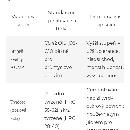
Standardní
Výkonový
Dopad na vaši
specifikace a
faktor
aplikaci
třídy
Q5 až Q15 (Q8-
Vyšší stupeň =
Q10 běžné
užší tolerance,
Stupeň
pro
hladší chod,
kvality
průmyslové
menší hlučnost,
AGMA
použití)
vyšší účinnost.
Cementování
Pouzdro
nabízí tvrdý
tvrzené (HRC
Tvrdost
otěrový povrch s
55-62), skrz
(ocelová
houževnatým
tvrzené (HRC
kola)
jádrem pro
28-40)