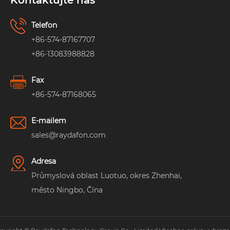
Kontaktujte nás
Telefon
+86-574-87167707
+86-13083988828
Fax
+86-574-87168065
E-mailem
sales@raydafon.com
Adresa
Průmyslová oblast Luotuo, okres Zhenhai,
město Ningbo, Čína