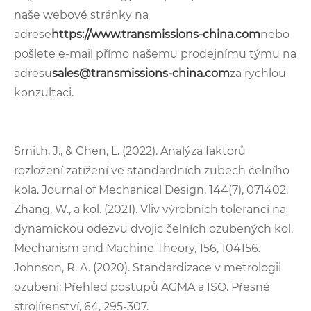
naše webové stránky na
adrese
https://www.transmissions-china.com
nebo
pošlete e-mail přímo našemu prodejnímu týmu na
adresu
sales@transmissions-china.com
za rychlou
konzultaci.
Smith, J., & Chen, L. (2022). Analýza faktorů
rozložení zatížení ve standardních zubech čelního
kola. Journal of Mechanical Design, 144(7), 071402.
Zhang, W., a kol. (2021). Vliv výrobních tolerancí na
dynamickou odezvu dvojic čelních ozubených kol.
Mechanism and Machine Theory, 156, 104156.
Johnson, R. A. (2020). Standardizace v metrologii
ozubení: Přehled postupů AGMA a ISO. Přesné
strojírenství, 64, 295-307.