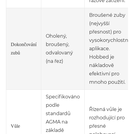
rázové zatížení.
Broušené zuby
(nejvyšší
přesnost) pro
Oholený,
vysokorychlostní
broušený,
Dokončování
aplikace.
odvalovaný
zubů
Hobbed je
(na řez)
nákladově
efektivní pro
mnoho použití.
Specifikováno
podle
Řízená vůle je
standardů
rozhodující pro
AGMA na
přesné
Vůle
základě