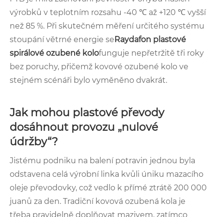
výrobků v teplotním rozsahu -40 ℃ až +120 ℃ vyšší
než 85 %. Při skutečném měření určitého systému
stoupání větrné energie se
Raydafon
plastové
spirálové ozubené kolo
funguje nepřetržitě tři roky
bez poruchy, přičemž kovové ozubené kolo ve
stejném scénáři bylo vyměněno dvakrát.
Jak mohou plastové převody
dosáhnout provozu „nulové
údržby“?
Jistému podniku na balení potravin jednou byla
odstavena celá výrobní linka kvůli úniku mazacího
oleje převodovky, což vedlo k přímé ztrátě 200 000
juanů za den. Tradiční kovová ozubená kola je
třeba pravidelně doplňovat mazivem, zatímco