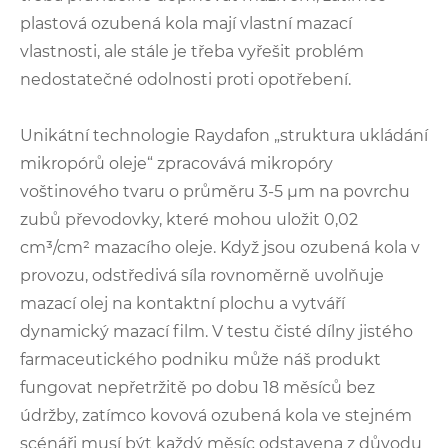
plastová ozubená kola mají vlastní mazací
vlastnosti, ale stále je třeba vyřešit problém
nedostatečné odolnosti proti opotřebení.
Unikátní technologie Raydafon „struktura ukládání
mikropórů oleje“ zpracovává mikropóry
voštinového tvaru o průměru 3-5 μm na povrchu
zubů převodovky, které mohou uložit 0,02
cm³/cm² mazacího oleje. Když jsou ozubená kola v
provozu, odstředivá síla rovnoměrně uvolňuje
mazací olej na kontaktní plochu a vytváří
dynamický mazací film. V testu čisté dílny jistého
farmaceutického podniku může náš produkt
fungovat nepřetržitě po dobu 18 měsíců bez
údržby, zatímco kovová ozubená kola ve stejném
scénáři musí být každý měsíc odstavena z důvodu