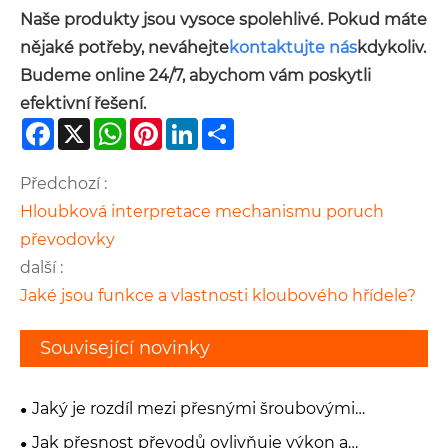
Naše produkty jsou vysoce spolehlivé. Pokud máte
nějaké potřeby, neváhejte
kontaktujte nás
kdykoliv.
Budeme online 24/7, abychom vám poskytli
efektivní řešení.
Facebook
X
WhatsApp
Pinterest
LinkedIn
Share
Předchozí :
Hloubková interpretace mechanismu poruch
převodovky
další :
Jaké jsou funkce a vlastnosti kloubového hřídele?
Související novinky
Jaký je rozdíl mezi přesnými šroubovými
ozubenými koly a čelními ozubenými koly?
Jak přesnost převodů ovlivňuje výkon a