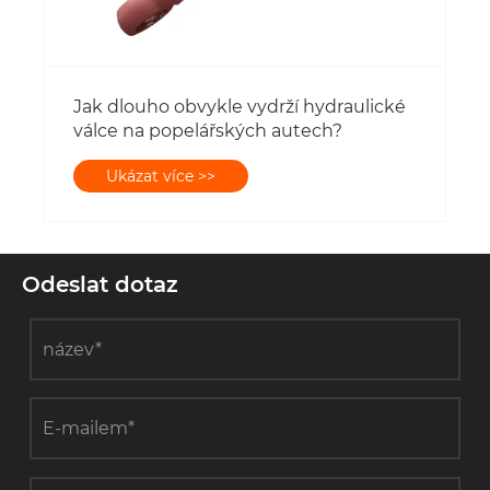
Jak dlouho obvykle vydrží hydraulické
válce na popelářských autech?
Ukázat více >>
Odeslat dotaz