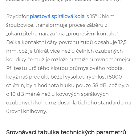
Raydafon
plastová spirálová kola
, s 15° úhlem
šroubovice, transformuje proces záběru z
„okamžitého nárazu“ na „progresivní kontakt“.
Délka kontaktní čáry povrchu zubů dosahuje 12,5
mm, což je třikrát více než u čelních ozubených
kol, díky čemuž je rozložení zatížení rovnoměrnější.
Při testu určitého kloubu průmyslového robota,
když náš produkt běžel vysokou rychlostí 5000
ot./min, byla hodnota hluku pouze 58 dB, což bylo
o 10 dB méně než u kovových spirálových
ozubených kol, čímž dosáhla tichého standardu na
úrovni knihovny.
Srovnávací tabulka technických parametrů