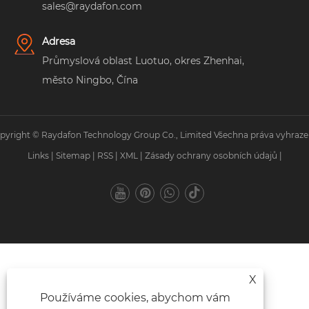
sales@raydafon.com
Adresa
Průmyslová oblast Luotuo, okres Zhenhai,
město Ningbo, Čína
pyright © Raydafon Technology Group Co., Limited Všechna práva vyhraze
Links
|
Sitemap
|
RSS
|
XML
|
Zásady ochrany osobních údajů
|
X
Používáme cookies, abychom vám