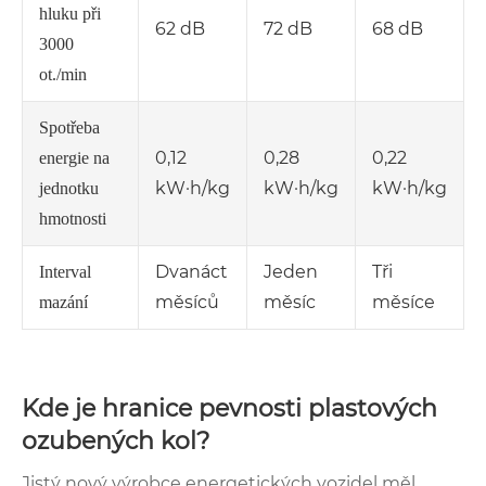
hluku při
62 dB
72 dB
68 dB
3000
ot./min
Spotřeba
0,12
0,28
0,22
energie na
kW·h/kg
kW·h/kg
kW·h/kg
jednotku
hmotnosti
Dvanáct
Jeden
Tři
Interval
měsíců
měsíc
měsíce
mazání
Kde je hranice pevnosti plastových
ozubených kol?
Jistý nový výrobce energetických vozidel měl