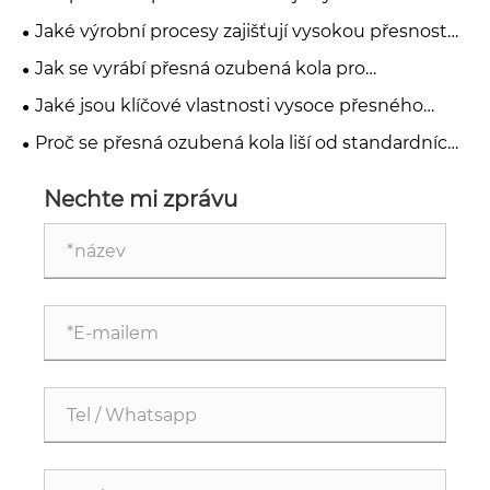
spolehlivost zařízení?
Jaké výrobní procesy zajišťují vysokou přesnost
přesných ozubených kol?
Jak se vyrábí přesná ozubená kola pro
průmyslové aplikace?
Jaké jsou klíčové vlastnosti vysoce přesného
ozubeného kola?
Proč se přesná ozubená kola liší od standardních
průmyslových ozubených kol?
Nechte mi zprávu