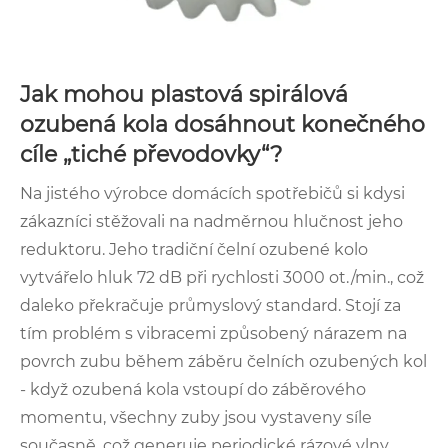
Jak mohou plastová spirálová
ozubená kola dosáhnout konečného
cíle „tiché převodovky“?
Na jistého výrobce domácích spotřebičů si kdysi
zákazníci stěžovali na nadměrnou hlučnost jeho
reduktoru. Jeho tradiční čelní ozubené kolo
vytvářelo hluk 72 dB při rychlosti 3000 ot./min., což
daleko překračuje průmyslový standard. Stojí za
tím problém s vibracemi způsobený nárazem na
povrch zubu během záběru čelních ozubených kol
- když ozubená kola vstoupí do záběrového
momentu, všechny zuby jsou vystaveny síle
současně, což generuje periodické rázové vlny.