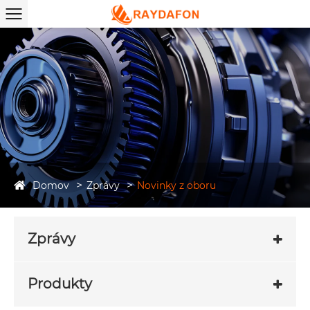
Domov
Zprávy
Novinky z oboru
Zprávy
Produkty