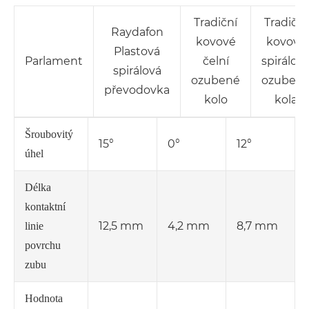
Tradiční
Tradiční
Raydafon
kovové
kovová
Plastová
Parlament
čelní
spirálov
spirálová
ozubené
ozuben
převodovka
kolo
kola
Šroubovitý
15°
0°
12°
úhel
Délka
kontaktní
12,5 mm
4,2 mm
8,7 mm
linie
povrchu
zubu
Hodnota