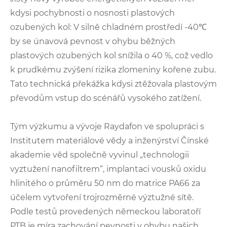
kdysi pochybnosti o nosnosti plastových
ozubených kol: V silně chladném prostředí -40℃
by se únavová pevnost v ohybu běžných
plastových ozubených kol snížila o 40 %, což vedlo
k prudkému zvýšení rizika zlomeniny kořene zubu.
Tato technická překážka kdysi ztěžovala plastovým
převodům vstup do scénářů vysokého zatížení.
Tým výzkumu a vývoje Raydafon ve spolupráci s
Institutem materiálové vědy a inženýrství Čínské
akademie věd společně vyvinul „technologii
vyztužení nanofiltrem“, implantaci vousků oxidu
hlinitého o průměru 50 nm do matrice PA66 za
účelem vytvoření trojrozměrné výztužné sítě.
Podle testů provedených německou laboratoří
PTB je míra zachování pevnosti v ohybu našich