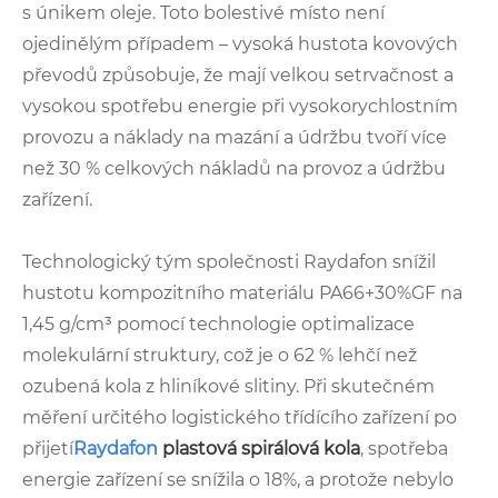
s únikem oleje. Toto bolestivé místo není
ojedinělým případem – vysoká hustota kovových
převodů způsobuje, že mají velkou setrvačnost a
vysokou spotřebu energie při vysokorychlostním
provozu a náklady na mazání a údržbu tvoří více
než 30 % celkových nákladů na provoz a údržbu
zařízení.
Technologický tým společnosti Raydafon snížil
hustotu kompozitního materiálu PA66+30%GF na
1,45 g/cm³ pomocí technologie optimalizace
molekulární struktury, což je o 62 % lehčí než
ozubená kola z hliníkové slitiny. Při skutečném
měření určitého logistického třídícího zařízení po
přijetí
Raydafon
plastová spirálová kola
, spotřeba
energie zařízení se snížila o 18%, a protože nebylo