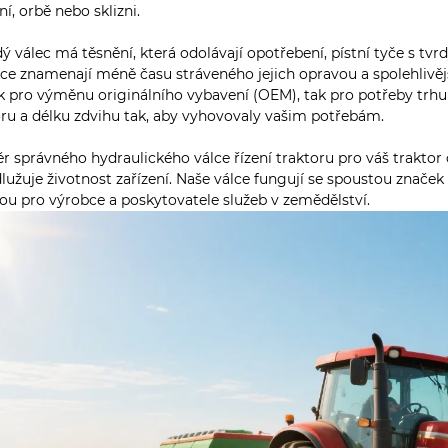
ní, orbě nebo sklizni.
ý válec má těsnění, která odolávají opotřebení, pístní tyče s t
ce znamenají méně času stráveného jejich opravou a spolehlivější
ak pro výměnu originálního vybavení (OEM), tak pro potřeby trh
ru a délku zdvihu tak, aby vyhovovaly vašim potřebám.
r správného hydraulického válce řízení traktoru pro váš traktor 
lužuje životnost zařízení. Naše válce fungují se spoustou značek 
ou pro výrobce a poskytovatele služeb v zemědělství.