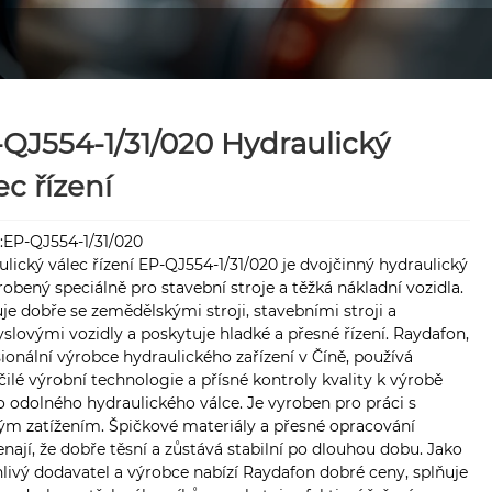
QJ554-1/31/020 Hydraulický
ec řízení
:EP-QJ554-1/31/020
lický válec řízení EP-QJ554-1/31/020 je dvojčinný hydraulický
yrobený speciálně pro stavební stroje a těžká nákladní vozidla.
e dobře se zemědělskými stroji, stavebními stroji a
lovými vozidly a poskytuje hladké a přesné řízení. Raydafon,
ionální výrobce hydraulického zařízení v Číně, používá
ilé výrobní technologie a přísné kontroly kvality k výrobě
 odolného hydraulického válce. Je vyroben pro práci s
ým zatížením. Špičkové materiály a přesné opracování
ají, že dobře těsní a zůstává stabilní po dlouhou dobu. Jako
livý dodavatel a výrobce nabízí Raydafon dobré ceny, splňuje