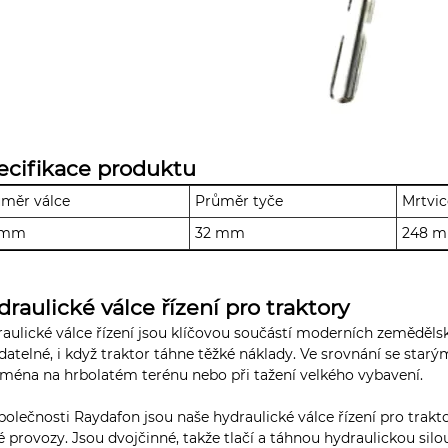
ecifikace produktu
měr válce
Průměr tyče
Mrtvic
 mm
32 mm
248 
draulické válce řízení pro traktory
aulické válce řízení jsou klíčovou součástí moderních zemědělsk
datelné, i když traktor táhne těžké náklady. Ve srovnání se sta
jména na hrbolatém terénu nebo při tažení velkého vybavení.
polečnosti Raydafon jsou naše hydraulické válce řízení pro trak
é provozy. Jsou dvojčinné, takže tlačí a táhnou hydraulickou sil