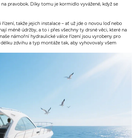
ako na pravobok. Díky tomu je kormidlo vyvážené, když se
ízení, takže jejich instalace – ať už jde o novou loď nebo
í méně údržby, a to i přes všechny ty drsné věci, které na
naše námořní hydraulické válce řízení jsou vyrobeny pro
it délku zdvihu a typ montáže tak, aby vyhovovaly všem