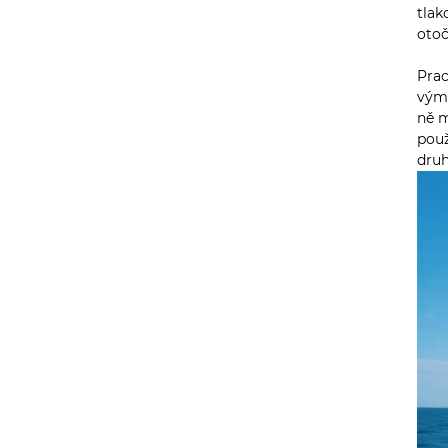
tlak
otoč
Prac
výmě
ně m
použ
dru