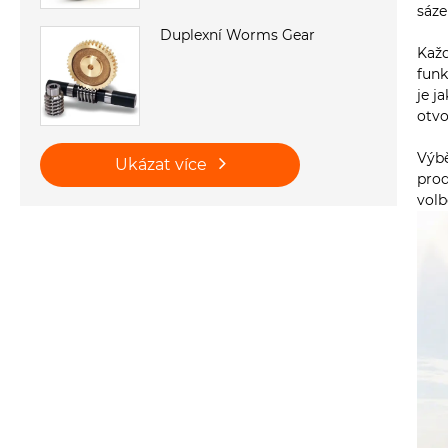
sáze
Duplexní Worms Gear
Každ
funk
je j
otvo
Výbě
Ukázat více
prod
volb