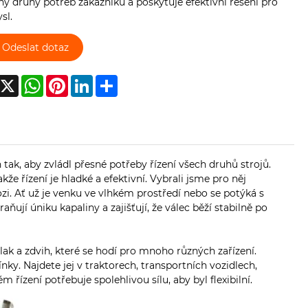
y druhy potřeb zákazníků a poskytuje efektivní řešení pro
sl.
Odeslat dotaz
acebook
X
WhatsApp
Pinterest
LinkedIn
Share
tak, aby zvládl přesné potřeby řízení všech druhů strojů.
e řízení je hladké a efektivní. Vybrali jsme pro něj
zi. Ať už je venku ve vlhkém prostředí nebo se potýká s
ňují úniku kapaliny a zajišťují, že válec běží stabilně po
lak a zdvih, které se hodí pro mnoho různých zařízení.
ínky. Najdete jej v traktorech, transportních vozidlech,
řízení potřebuje spolehlivou sílu, aby byl flexibilní.