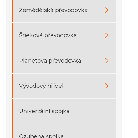
Zemědělská převodovka

Šneková převodovka

Planetová převodovka

Vývodový hřídel

Univerzální spojka
Ozubená spojka