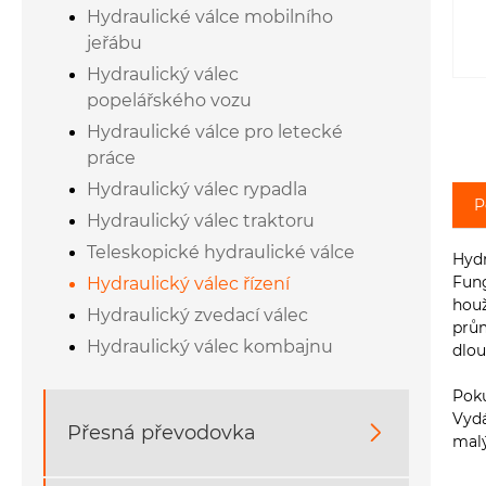
Hydraulické válce mobilního
jeřábu
Hydraulický válec
popelářského vozu
Hydraulické válce pro letecké
práce
Hydraulický válec rypadla
P
Hydraulický válec traktoru
Teleskopické hydraulické válce
Hydr
Fung
Hydraulický válec řízení
houž
Hydraulický zvedací válec
prům
Hydraulický válec kombajnu
dlo
Poku
Vydá
Přesná převodovka

malý