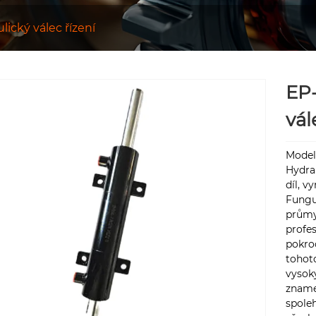
lický válec řízení
EP-
vál
Model
Hydrau
díl, v
Funguj
průmys
profes
pokroč
tohoto
vysok
znamen
spoleh