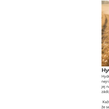
Hy
Hydr
nejr
jej 
záď
Každ
že s