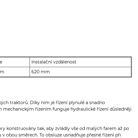
e
Instalační vzdálenost
mm
620 mm
ých traktorů. Díky nim je řízení plynulé a snadno
rým mechanickým řízením funguje hydraulické řízení důsledněji
tory konstruovány tak, aby zvládly vše od malých farem až po
ou v obou směrech. To obsluze usnadňuje přesné řízení při