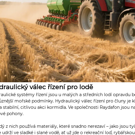
draulický válec řízení pro lodě
aulické systémy řízení jsou u malých a středních lodí opravdu b
ůznější mořské podmínky. Hydraulický válec řízení pro čluny je k
na stabilní, citlivou akci kormidla. Ve společnosti Raydafon jsou 
ové pohony.
ý z nich používá materiály, které snadno nerezaví – jako jsou t
e udrží ve sladké i slané vodě, ať už jde o rekreační loď, rybář