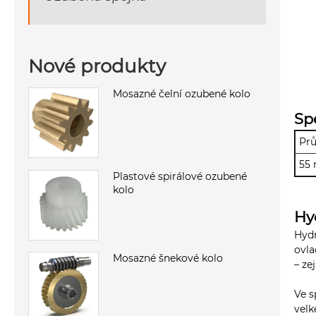
Nové produkty
Mosazné čelní ozubené kolo
Sp
Prů
55
Plastové spirálové ozubené
kolo
Hy
Hydr
ovla
Mosazné šnekové kolo
– ze
Ve s
velk