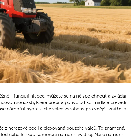
ěžné – fungují hladce, můžete se na ně spolehnout a zvládají
líčovou součástí, která přebírá pohyb od kormidla a převádí
naše námořní hydraulické válce vyrobeny pro vnější, vnitřní a
yče z nerezové oceli a eloxovaná pouzdra válců. To znamená,
skou loď nebo lehkou komerční námořní výstroj. Naše námořní