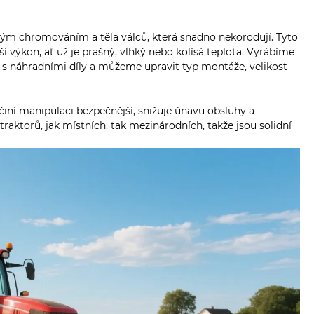
vrdým chromováním a těla válců, která snadno nekorodují. Tyto
 výkon, ať už je prašný, vlhký nebo kolísá teplota. Vyrábíme
u s náhradními díly a můžeme upravit typ montáže, velikost
činí manipulaci bezpečnější, snižuje únavu obsluhy a
traktorů, jak místních, tak mezinárodních, takže jsou solidní