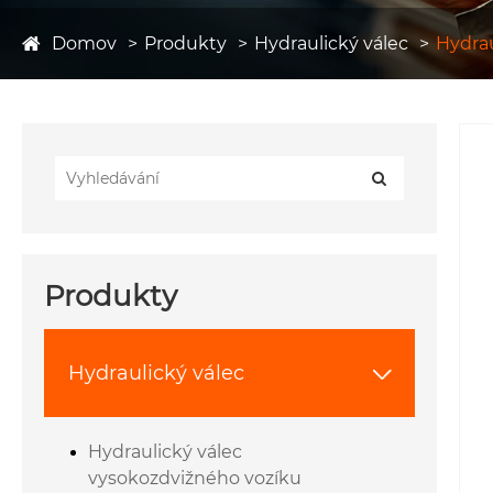
Domov
Produkty
Hydraulický válec
Hydrau
Produkty
Hydraulický válec

Hydraulický válec
vysokozdvižného vozíku