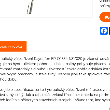
všechn
průmy
F
opis výrobku
aulický válec řízení Raydafon EP-QJ554-1/31/020 je zkonstruován 
uje na hydraulickém pohonu – tlak kapaliny pohybuje pístem, takž
evnaté materiály s dlouhou životností, takže dobře odolává koro
yslovým prachem, je stále silný. Těsnění jsou také špičková, zabra
uhou dobu.
d jde o specifikace, tento hydraulický válec řízení má pracovní t
vá silný, stálý tlak a tah, takže zvládá řízení bez ohledu na podm
ch lodích a některých stavebních strojích – všude tam, kde systém 