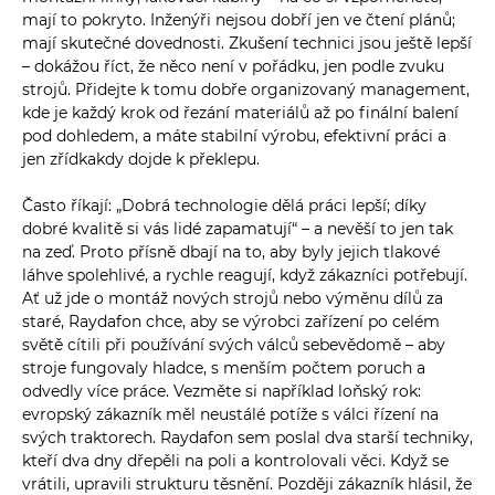
mají to pokryto. Inženýři nejsou dobří jen ve čtení plánů;
mají skutečné dovednosti. Zkušení technici jsou ještě lepší
– dokážou říct, že něco není v pořádku, jen podle zvuku
strojů. Přidejte k tomu dobře organizovaný management,
kde je každý krok od řezání materiálů až po finální balení
pod dohledem, a máte stabilní výrobu, efektivní práci a
jen zřídkakdy dojde k překlepu.
Často říkají: „Dobrá technologie dělá práci lepší; díky
dobré kvalitě si vás lidé zapamatují“ – a nevěší to jen tak
na zeď. Proto přísně dbají na to, aby byly jejich tlakové
láhve spolehlivé, a rychle reagují, když zákazníci potřebují.
Ať už jde o montáž nových strojů nebo výměnu dílů za
staré, Raydafon chce, aby se výrobci zařízení po celém
světě cítili při používání svých válců sebevědomě – aby
stroje fungovaly hladce, s menším počtem poruch a
odvedly více práce. Vezměte si například loňský rok:
evropský zákazník měl neustálé potíže s válci řízení na
svých traktorech. Raydafon sem poslal dva starší techniky,
kteří dva dny dřepěli na poli a kontrolovali věci. Když se
vrátili, upravili strukturu těsnění. Později zákazník hlásil, že