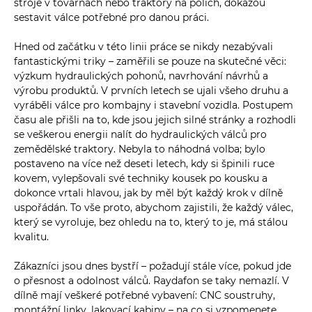
stroje v továrnách nebo traktory na polích, dokážou
sestavit válce potřebné pro danou práci.
Hned od začátku v této linii práce se nikdy nezabývali
fantastickými triky – zaměřili se pouze na skutečné věci:
výzkum hydraulických pohonů, navrhování návrhů a
výrobu produktů. V prvních letech se ujali všeho druhu a
vyráběli válce pro kombajny i stavební vozidla. Postupem
času ale přišli na to, kde jsou jejich silné stránky a rozhodli
se veškerou energii nalít do hydraulických válců pro
zemědělské traktory. Nebyla to náhodná volba; bylo
postaveno na více než deseti letech, kdy si špinili ruce
kovem, vylepšovali své techniky kousek po kousku a
dokonce vrtali hlavou, jak by měl být každý krok v dílně
uspořádán. To vše proto, abychom zajistili, že každý válec,
který se vyroluje, bez ohledu na to, který to je, má stálou
kvalitu.
Zákazníci jsou dnes bystří – požadují stále více, pokud jde
o přesnost a odolnost válců. Raydafon se taky nemazlí. V
dílně mají veškeré potřebné vybavení: CNC soustruhy,
montážní linky, lakovací kabiny – na co si vzpomenete,