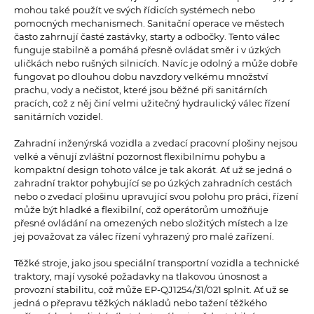
mohou také použít ve svých řídicích systémech nebo
pomocných mechanismech. Sanitační operace ve městech
často zahrnují časté zastávky, starty a odbočky. Tento válec
funguje stabilně a pomáhá přesně ovládat směr i v úzkých
uličkách nebo rušných silnicích. Navíc je odolný a může dobře
fungovat po dlouhou dobu navzdory velkému množství
prachu, vody a nečistot, které jsou běžné při sanitárních
pracích, což z něj činí velmi užitečný hydraulický válec řízení
sanitárních vozidel.
Zahradní inženýrská vozidla a zvedací pracovní plošiny nejsou
velké a věnují zvláštní pozornost flexibilnímu pohybu a
kompaktní design tohoto válce je tak akorát. Ať už se jedná o
zahradní traktor pohybující se po úzkých zahradních cestách
nebo o zvedací plošinu upravující svou polohu pro práci, řízení
může být hladké a flexibilní, což operátorům umožňuje
přesné ovládání na omezených nebo složitých místech a lze
jej považovat za válec řízení vyhrazený pro malé zařízení.
Těžké stroje, jako jsou speciální transportní vozidla a technické
traktory, mají vysoké požadavky na tlakovou únosnost a
provozní stabilitu, což může EP-QJ1254/31/021 splnit. Ať už se
jedná o přepravu těžkých nákladů nebo tažení těžkého