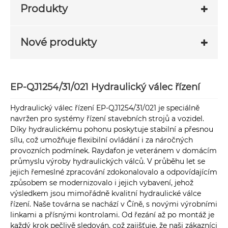
Produkty
Nové produkty
EP-QJ1254/31/021 Hydraulický válec řízení
Hydraulický válec řízení EP-QJ1254/31/021 je speciálně
navržen pro systémy řízení stavebních strojů a vozidel.
Díky hydraulickému pohonu poskytuje stabilní a přesnou
sílu, což umožňuje flexibilní ovládání i za náročných
provozních podmínek. Raydafon je veteránem v domácím
průmyslu výroby hydraulických válců. V průběhu let se
jejich řemeslné zpracování zdokonalovalo a odpovídajícím
způsobem se modernizovalo i jejich vybavení, jehož
výsledkem jsou mimořádně kvalitní hydraulické válce
řízení. Naše továrna se nachází v Číně, s novými výrobními
linkami a přísnými kontrolami. Od řezání až po montáž je
každý krok pečlivě sledován, což zajišťuje, že naši zákazníci