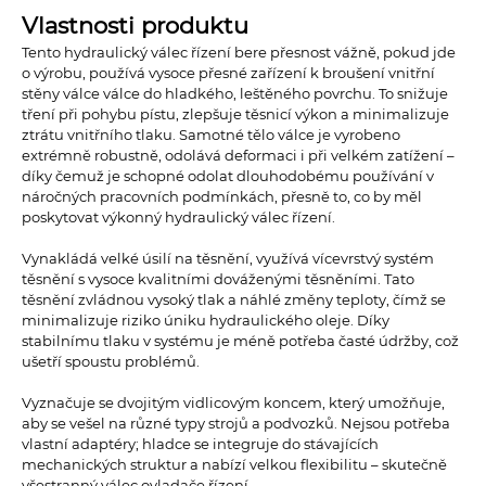
Vlastnosti produktu
Tento hydraulický válec řízení bere přesnost vážně, pokud jde
o výrobu, používá vysoce přesné zařízení k broušení vnitřní
stěny válce válce do hladkého, leštěného povrchu. To snižuje
tření při pohybu pístu, zlepšuje těsnicí výkon a minimalizuje
ztrátu vnitřního tlaku. Samotné tělo válce je vyrobeno
extrémně robustně, odolává deformaci i při velkém zatížení –
díky čemuž je schopné odolat dlouhodobému používání v
náročných pracovních podmínkách, přesně to, co by měl
poskytovat výkonný hydraulický válec řízení.
Vynakládá velké úsilí na těsnění, využívá vícevrstvý systém
těsnění s vysoce kvalitními dováženými těsněními. Tato
těsnění zvládnou vysoký tlak a náhlé změny teploty, čímž se
minimalizuje riziko úniku hydraulického oleje. Díky
stabilnímu tlaku v systému je méně potřeba časté údržby, což
ušetří spoustu problémů.
Vyznačuje se dvojitým vidlicovým koncem, který umožňuje,
aby se vešel na různé typy strojů a podvozků. Nejsou potřeba
vlastní adaptéry; hladce se integruje do stávajících
mechanických struktur a nabízí velkou flexibilitu – skutečně
všestranný válec ovladače řízení.