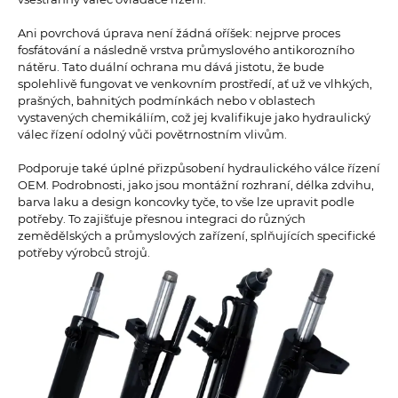
Ani povrchová úprava není žádná oříšek: nejprve proces
fosfátování a následně vrstva průmyslového antikorozního
nátěru. Tato duální ochrana mu dává jistotu, že bude
spolehlivě fungovat ve venkovním prostředí, ať už ve vlhkých,
prašných, bahnitých podmínkách nebo v oblastech
vystavených chemikáliím, což jej kvalifikuje jako hydraulický
válec řízení odolný vůči povětrnostním vlivům.
Podporuje také úplné přizpůsobení hydraulického válce řízení
OEM. Podrobnosti, jako jsou montážní rozhraní, délka zdvihu,
barva laku a design koncovky tyče, to vše lze upravit podle
potřeby. To zajišťuje přesnou integraci do různých
zemědělských a průmyslových zařízení, splňujících specifické
potřeby výrobců strojů.