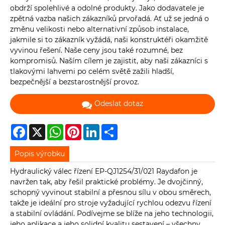
obdrží spolehlivé a odolné produkty. Jako dodavatele je
zpětná vazba našich zákazníků prvořadá. Ať už se jedná o
změnu velikosti nebo alternativní způsob instalace,
jakmile si to zákazník vyžádá, naši konstruktéři okamžitě
vyvinou řešení. Naše ceny jsou také rozumné, bez
kompromisů. Naším cílem je zajistit, aby naši zákazníci s
tlakovými lahvemi po celém světě zažili hladší,
bezpečnější a bezstarostnější provoz.
Odeslat dotaz
Facebook
X
WhatsApp
Pinterest
LinkedIn
Share
Popis výrobku
Hydraulický válec řízení EP-QJ1254/31/021 Raydafon je
navržen tak, aby řešil praktické problémy. Je dvojčinný,
schopný vyvinout stabilní a přesnou sílu v obou směrech,
takže je ideální pro stroje vyžadující rychlou odezvu řízení
a stabilní ovládání. Podívejme se blíže na jeho technologii,
jeho aplikace a jeho solidní kvalitu sestavení – všechny