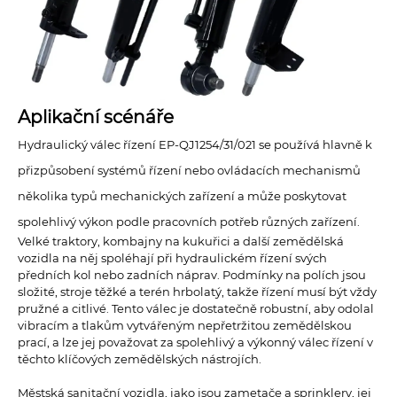
Aplikační scénáře
Hydraulický válec řízení EP-QJ1254/31/021 se používá hlavně k
přizpůsobení systémů řízení nebo ovládacích mechanismů
několika typů mechanických zařízení a může poskytovat
spolehlivý výkon podle pracovních potřeb různých zařízení.
Velké traktory, kombajny na kukuřici a další zemědělská
vozidla na něj spoléhají při hydraulickém řízení svých
předních kol nebo zadních náprav. Podmínky na polích jsou
složité, stroje těžké a terén hrbolatý, takže řízení musí být vždy
pružné a citlivé. Tento válec je dostatečně robustní, aby odolal
vibracím a tlakům vytvářeným nepřetržitou zemědělskou
prací, a lze jej považovat za spolehlivý a výkonný válec řízení v
těchto klíčových zemědělských nástrojích.
Městská sanitační vozidla, jako jsou zametače a sprinklery, jej