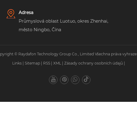
Adresa
Průmyslová oblast Luotuo, okres Zhenhai,
město Ningbo, Čína
pyright © Raydafon Technology Group Co., Limited Všechna práva vyhraze
Links
|
Sitemap
|
RSS
|
XML
|
Zásady ochrany osobních údajů
|