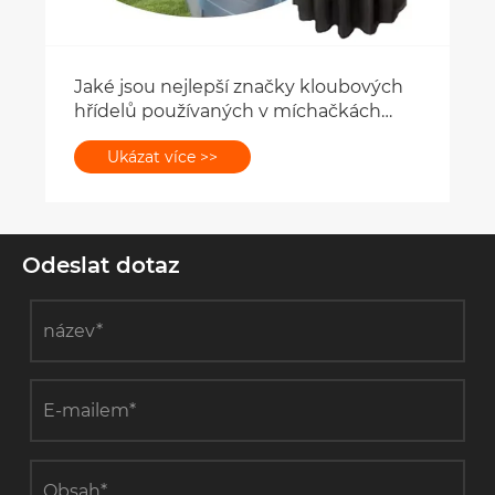
oubových
čkách
Odeslat dotaz