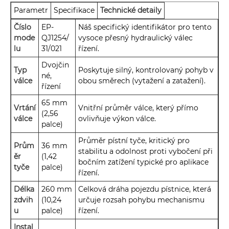
Parametr
Specifikace
Technické detaily
Číslo
EP-
Náš specifický identifikátor pro tento
mode
QJ1254/
vysoce přesný hydraulický válec
lu
31/021
řízení.
Dvojčin
Typ
Poskytuje silný, kontrolovaný pohyb v
né,
válce
obou směrech (vytažení a zatažení).
řízení
65 mm
Vrtání
Vnitřní průměr válce, který přímo
(2,56
válce
ovlivňuje výkon válce.
palce)
Průměr pístní tyče, kritický pro
Prům
36 mm
stabilitu a odolnost proti vybočení při
ěr
(1,42
bočním zatížení typické pro aplikace
tyče
palce)
řízení.
Délka
260 mm
Celková dráha pojezdu pístnice, která
zdvih
(10,24
určuje rozsah pohybu mechanismu
u
palce)
řízení.
Instal