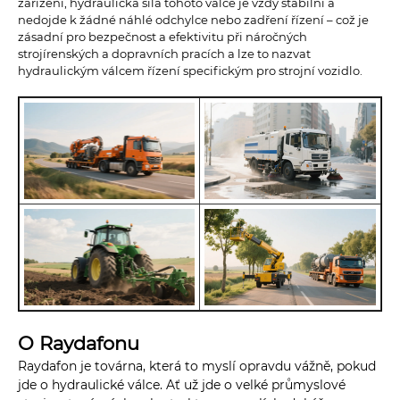
zařízení, hydraulická síla tohoto válce je vždy stabilní a
nedojde k žádné náhlé odchylce nebo zadření řízení – což je
zásadní pro bezpečnost a efektivitu při náročných
strojírenských a dopravních pracích a lze to nazvat
hydraulickým válcem řízení specifickým pro strojní vozidlo.
O Raydafonu
Raydafon je továrna, která to myslí opravdu vážně, pokud
jde o hydraulické válce. Ať už jde o velké průmyslové