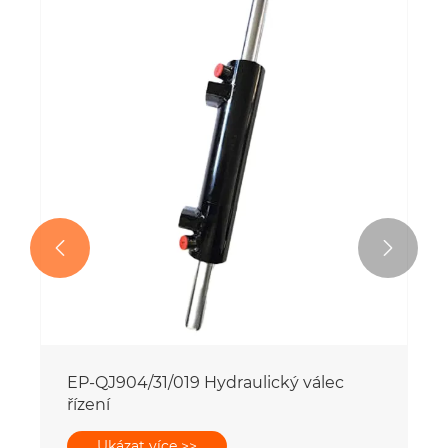


ec
EP-QJ904/31/019 Hydraulický válec
řízení
Ukázat více >>