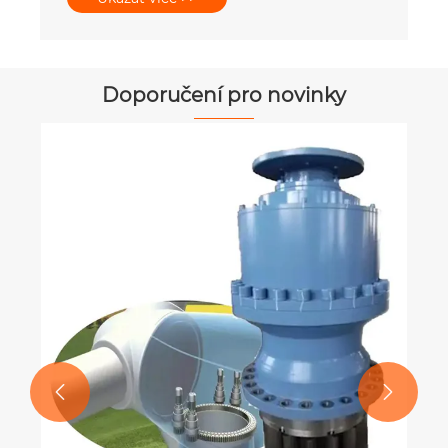
Doporučení pro novinky
Co je to ozubená spojka a jak fung
Ukázat více >>

