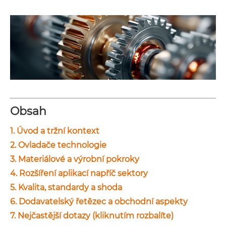
Obsah
1. Úvod a tržní kontext
2. Ovladače technologie
3. Materiálové a výrobní pokroky
4. Rozšíření aplikací napříč sektory
5. Kvalita, standardy a shoda
6.
Dodavatelský řetězec a obchodní aspekty
7. Nejčastější dotazy (kliknutím rozbalíte)