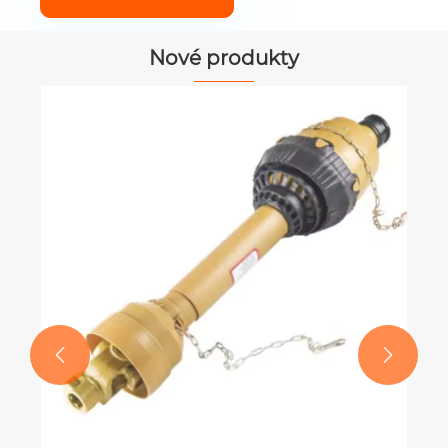
Nové produkty
Mosazné šnekové kolo
Ukázat více >>

