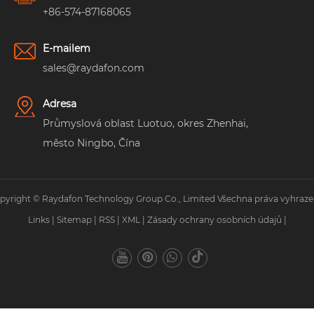
+86-574-87168065
E-mailem
sales@raydafon.com
Adresa
Průmyslová oblast Luotuo, okres Zhenhai,
město Ningbo, Čína
pyright © Raydafon Technology Group Co., Limited Všechna práva vyhraze
Links
|
Sitemap
|
RSS
|
XML
|
Zásady ochrany osobních údajů
|