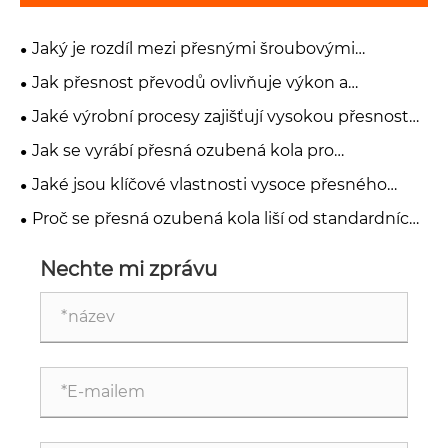
Jaký je rozdíl mezi přesnými šroubovými
ozubenými koly a čelními ozubenými koly?
Jak přesnost převodů ovlivňuje výkon a
spolehlivost zařízení?
Jaké výrobní procesy zajišťují vysokou přesnost
přesných ozubených kol?
Jak se vyrábí přesná ozubená kola pro
průmyslové aplikace?
Jaké jsou klíčové vlastnosti vysoce přesného
ozubeného kola?
Proč se přesná ozubená kola liší od standardních
průmyslových ozubených kol?
Nechte mi zprávu