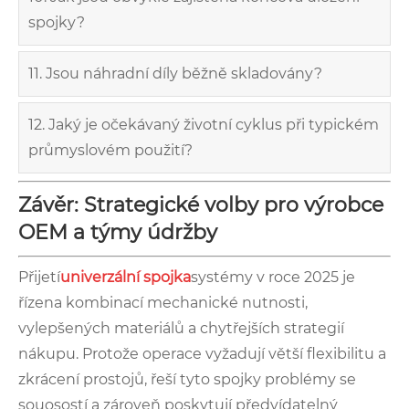
spojky?
11. Jsou náhradní díly běžně skladovány?
12. Jaký je očekávaný životní cyklus při typickém
průmyslovém použití?
Závěr: Strategické volby pro výrobce
OEM a týmy údržby
Přijetí
univerzální spojka
systémy v roce 2025 je
řízena kombinací mechanické nutnosti,
vylepšených materiálů a chytřejších strategií
nákupu. Protože operace vyžadují větší flexibilitu a
zkrácení prostojů, řeší tyto spojky problémy se
souosostí a zároveň poskytují předvídatelný