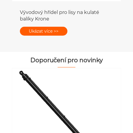
Doporučení pro novinky
Proč jsou planetové převodovky
preferovány ve vysoce přesných
automatizačních zařízeních?
Ukázat více >>