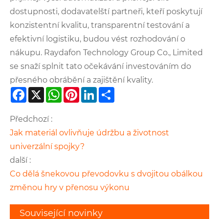
dostupnosti, dodavatelští partneři, kteří poskytují
konzistentní kvalitu, transparentní testování a
efektivní logistiku, budou vést rozhodování o
nákupu. Raydafon Technology Group Co., Limited
se snaží splnit tato očekávání investováním do
přesného obrábění a zajištění kvality.
Facebook
X
WhatsApp
Pinterest
LinkedIn
Share
Předchozí :
Jak materiál ovlivňuje údržbu a životnost
univerzální spojky?
další :
Co dělá šnekovou převodovku s dvojitou obálkou
změnou hry v přenosu výkonu
Související novinky