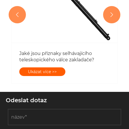


Odeslat dotaz