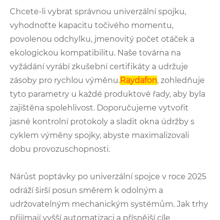
Chcete-li vybrat správnou univerzální spojku,
vyhodnoťte kapacitu točivého momentu,
povolenou odchylku, jmenovitý počet otáček a
ekologickou kompatibilitu. Naše továrna na
vyžádání vyrábí zkušební certifikáty a udržuje
zásoby pro rychlou výměnu.
Raydafon
, zohledňuje
tyto parametry u každé produktové řady, aby byla
zajištěna spolehlivost. Doporučujeme vytvořit
jasné kontrolní protokoly a sladit okna údržby s
cyklem výměny spojky, abyste maximalizovali
dobu provozuschopnosti.
Nárůst poptávky po univerzální spojce v roce 2025
odráží širší posun směrem k odolným a
udržovatelným mechanickým systémům. Jak trhy
přijímají vyšší automatizaci a přísnější cíle