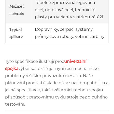
Tepelně zpracovaná legovaná
Možnosti
ocel, nerezová ocel, technické
materiálu
plasty pro varianty s nízkou zátěží
Dopravníky, čerpací systémy,
Typické
průmyslové roboty, větrné turbíny
aplikace
Tyto specifikace ilustrují proč
univerzální
spojka
výběr se rozšiřuje: nyní řeší mechanické
problémy v širším provozním rozsahu. Naše
plánování produktů klade důraz na kompatibilitu a
jasné specifikace, takže zákazníci mohou spojku
přizpůsobit pracovnímu cyklu stroje bez dlouhého
testování.