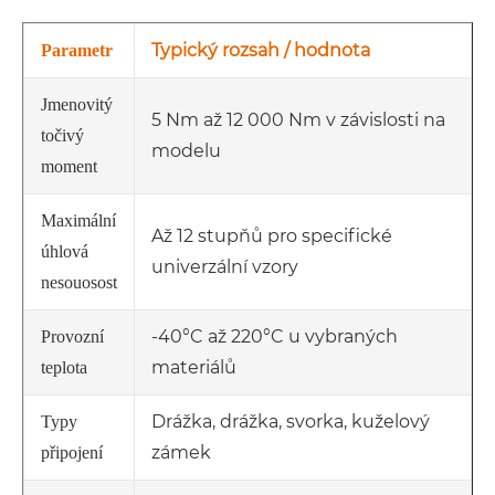
Typický rozsah / hodnota
Parametr
Jmenovitý
5 Nm až 12 000 Nm v závislosti na
točivý
modelu
moment
Maximální
Až 12 stupňů pro specifické
úhlová
univerzální vzory
nesouosost
-40°C až 220°C u vybraných
Provozní
materiálů
teplota
Drážka, drážka, svorka, kuželový
Typy
zámek
připojení