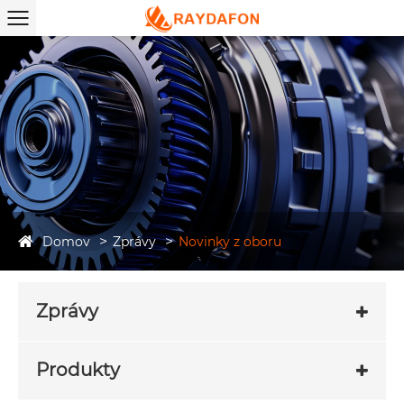
Domov
Zprávy
Novinky z oboru
Zprávy
Produkty