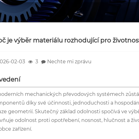
oč je výběr materiálu rozhodující pro životno
026-02-03
3
Nechte mi zprávu
vedení
oderních mechanických převodových systémech zůstávaj
ponentů díky své účinnosti, jednoduchosti a hospodár
ze geometrií. Skutečný základ odolnosti spočívá ve výb
ivňuje odolnost proti opotřebení, nosnost, hlučnost a ži
obce zařízení.