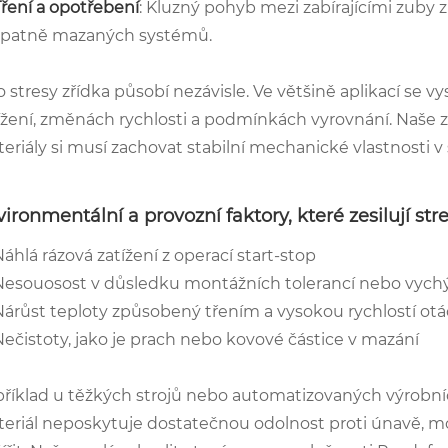
Tření a opotřebení
: Kluzný pohyb mezi zabírajícími zuby
špatně mazaných systémů.
o stresy zřídka působí nezávisle. Ve většině aplikací se vys
ížení, změnách rychlosti a podmínkách vyrovnání. Naše z
eriály si musí zachovat stabilní mechanické vlastnosti 
ironmentální a provozní faktory, které zesilují str
áhlá rázová zatížení z operací start-stop
Nesouosost v důsledku montážních tolerancí nebo vychý
Nárůst teploty způsobený třením a vysokou rychlostí otá
Nečistoty, jako je prach nebo kovové částice v mazání
říklad u těžkých strojů nebo automatizovaných výrobníc
eriál neposkytuje dostatečnou odolnost proti únavě, mo