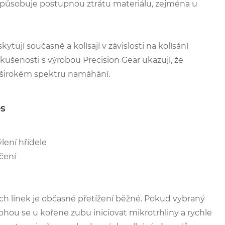
 způsobuje postupnou ztrátu materiálu, zejména u
kytují současně a kolísají v závislosti na kolísání
kušenosti s výrobou Precision Gear ukazují, že
v širokém spektru namáhání.
es
lení hřídele
čení
h linek je občasné přetížení běžné. Pokud vybraný
hou se u kořene zubu iniciovat mikrotrhliny a rychle