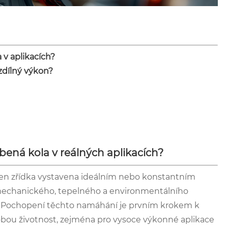
v aplikacích?
zdílný výkon?
ná kola v reálných aplikacích?
jen zřídka vystavena ideálním nebo konstantním
mechanického, tepelného a environmentálního
u. Pochopení těchto namáhání je prvním krokem k
dobou životnost, zejména pro vysoce výkonné aplikace