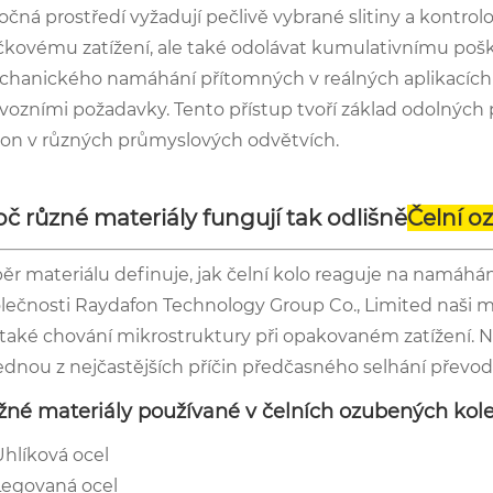
očná prostředí vyžadují pečlivě vybrané slitiny a kontro
čkovému zatížení, ale také odolávat kumulativnímu po
hanického namáhání přítomných v reálných aplikacích 
vozními požadavky. Tento přístup tvoří základ odolný
on v různých průmyslových odvětvích.
oč různé materiály fungují tak odlišně
Čelní o
ěr materiálu definuje, jak čelní kolo reaguje na namáhá
lečnosti Raydafon Technology Group Co., Limited naši ma
 také chování mikrostruktury při opakovaném zatížení. N
jednou z nejčastějších příčin předčasného selhání převod
žné materiály používané v čelních ozubených kol
Uhlíková ocel
Legovaná ocel