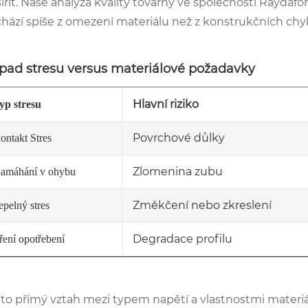
šířit. Naše analýza kvality továrny ve společnosti Rayda
hází spíše z omezení materiálu než z konstrukčních chy
pad stresu versus materiálové požadavky
Hlavní riziko
yp stresu
Povrchové důlky
ontakt Stres
Zlomenina zubu
amáhání v ohybu
Změkčení nebo zkreslení
epelný stres
Degradace profilu
ření opotřebení
to přímý vztah mezi typem napětí a vlastnostmi materiál