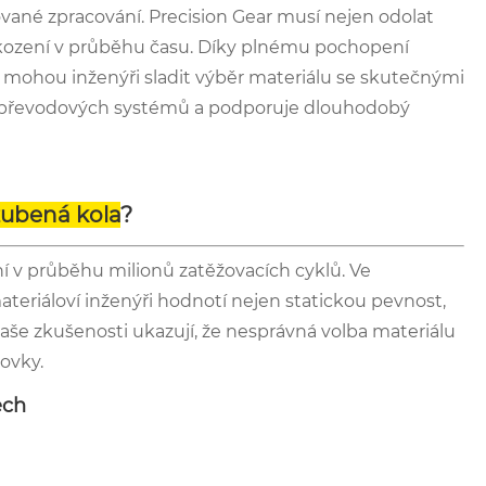
lované zpracování. Precision Gear musí nejen odolat
škození v průběhu času. Díky plnému pochopení
mohou inženýři sladit výběr materiálu se skutečnými
ch převodových systémů a podporuje dlouhodobý
zubená kola
?
ní v průběhu milionů zatěžovacích cyklů. Ve
teriáloví inženýři hodnotí nejen statickou pevnost,
aše zkušenosti ukazují, že nesprávná volba materiálu
ovky.
ech