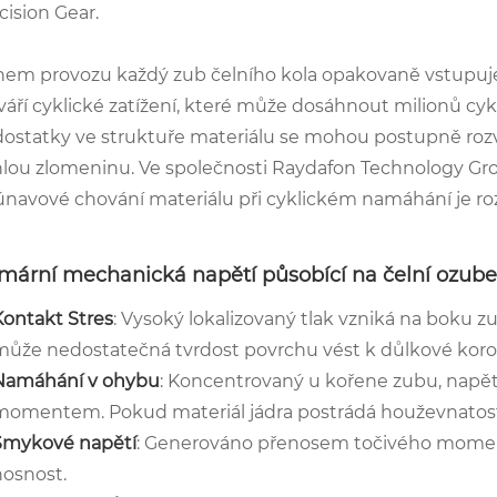
cision Gear.
em provozu každý zub čelního kola opakovaně vstupuje
váří cyklické zatížení, které může dosáhnout milionů cy
ostatky ve struktuře materiálu se mohou postupně roz
lou zlomeninu. Ve společnosti Raydafon Technology Group
únavové chování materiálu při cyklickém namáhání je ro
imární mechanická napětí působící na čelní ozube
Kontakt Stres
: Vysoký lokalizovaný tlak vzniká na boku z
může nedostatečná tvrdost povrchu vést k důlkové koro
Namáhání v ohybu
: Koncentrovaný u kořene zubu, napět
momentem. Pokud materiál jádra postrádá houževnatost,
Smykové napětí
: Generováno přenosem točivého moment
nosnost.