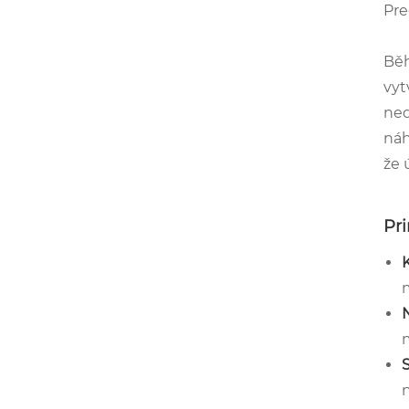
Pre
Běh
vyt
ned
náh
že 
Pr