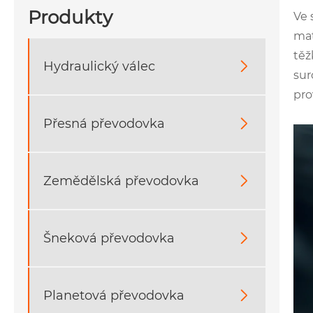
Produkty
Ve 
mat
těž
Hydraulický válec

sur
pro
Přesná převodovka

Zemědělská převodovka

Šneková převodovka

Planetová převodovka
