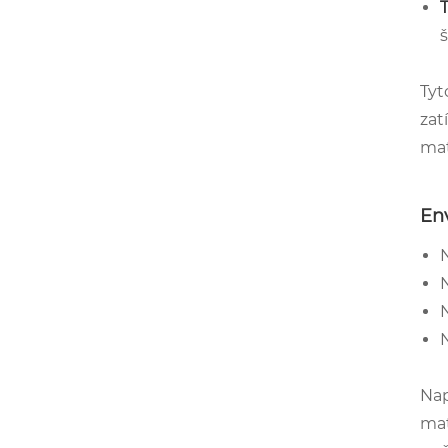
Tyt
zat
mat
Env
N
Nap
mat