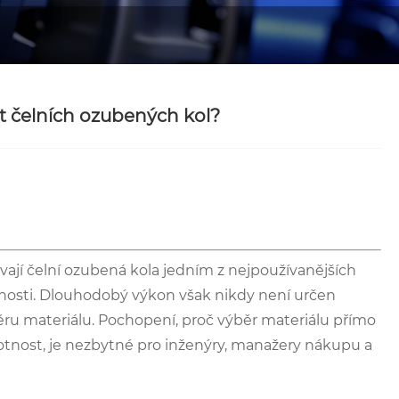
st čelních ozubených kol?
í čelní ozubená kola jedním z nejpoužívanějších
nosti. Dlouhodobý výkon však nikdy není určen
ěru materiálu. Pochopení, proč výběr materiálu přímo
votnost, je nezbytné pro inženýry, manažery nákupu a