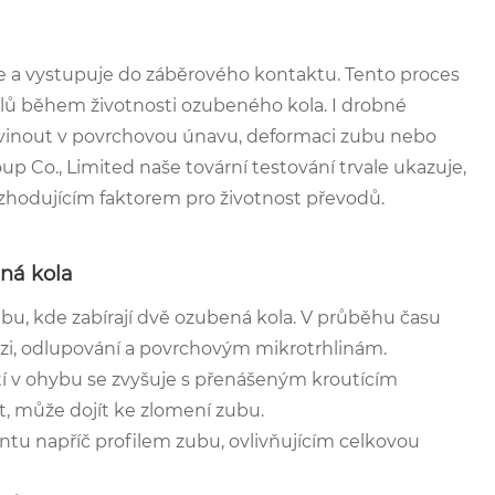
 a vystupuje do záběrového kontaktu. Tento proces
klů během životnosti ozubeného kola. I drobné
vinout v povrchovou únavu, deformaci zubu nebo
 Co., Limited naše tovární testování trvale ukazuje,
zhodujícím faktorem pro životnost převodů.
ná kola
ubu, kde zabírají dvě ozubená kola. V průběhu času
zi, odlupování a povrchovým mikrotrhlinám.
í v ohybu se zvyšuje s přenášeným kroutícím
 může dojít ke zlomení zubu.
u napříč profilem zubu, ovlivňujícím celkovou