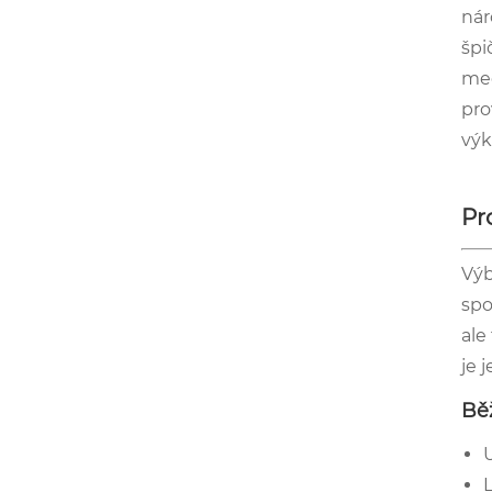
nár
špi
mec
pro
výk
Pr
Výb
spo
ale
je 
Bě