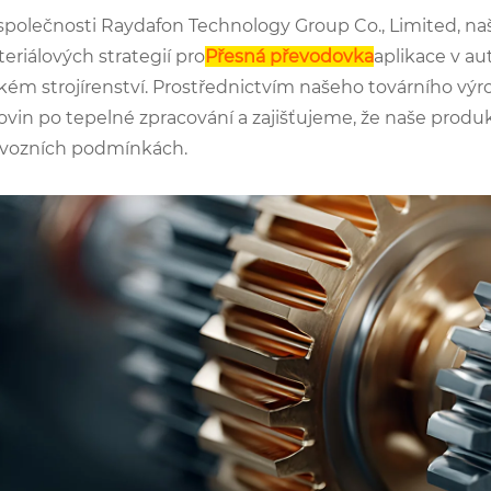
společnosti Raydafon Technology Group Co., Limited, na
eriálových strategií pro
Přesná převodovka
aplikace v a
kém strojírenství. Prostřednictvím našeho továrního vý
ovin po tepelné zpracování a zajišťujeme, že naše produ
vozních podmínkách.