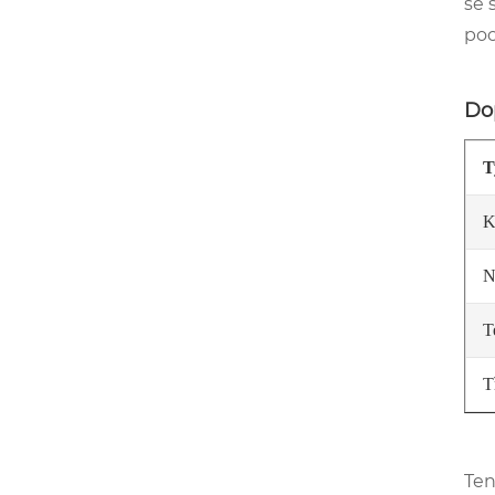
se 
poc
Do
T
K
N
T
T
Ten