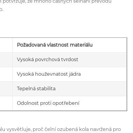
fon potvrzuje, že mnoho časných selhání převodů
b.
Požadovaná vlastnost materiálu
Vysoká povrchová tvrdost
Vysoká houževnatost jádra
Tepelná stabilita
Odolnost proti opotřebení
u vysvětluje, proč čelní ozubená kola navržená pro