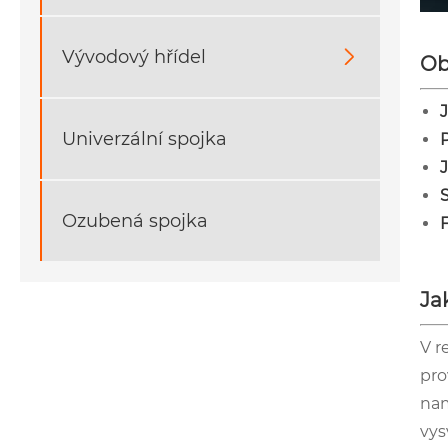
Vývodový hřídel

Ob
Univerzální spojka
S
Ozubená spojka
Ja
V r
pro
nam
vys