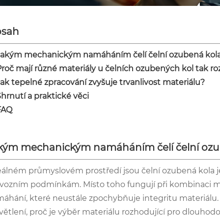
sah
Jakým mechanickým namáháním čelí čelní ozubená kola 
Proč mají různé materiály u čelních ozubených kol tak ro
Jak tepelné zpracování zvyšuje trvanlivost materiálu?
hrnutí a praktické věci
FAQ
kým mechanickým namáháním čelí čelní ozube
eálném průmyslovém prostředí jsou čelní ozubená kola 
vozním podmínkám. Místo toho fungují při kombinaci 
áhání, které neustále zpochybňuje integritu materiál
větlení, proč je výběr materiálu rozhodující pro dlouho