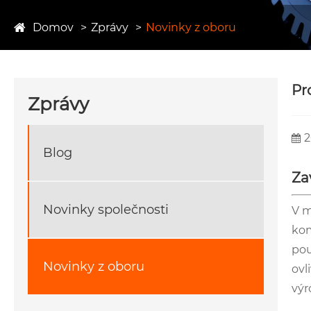
Domov
Zprávy
Novinky z oboru
Pr
Zprávy
2
Blog
Za
Novinky společnosti
V m
kom
pou
Novinky z oboru
ovl
výr