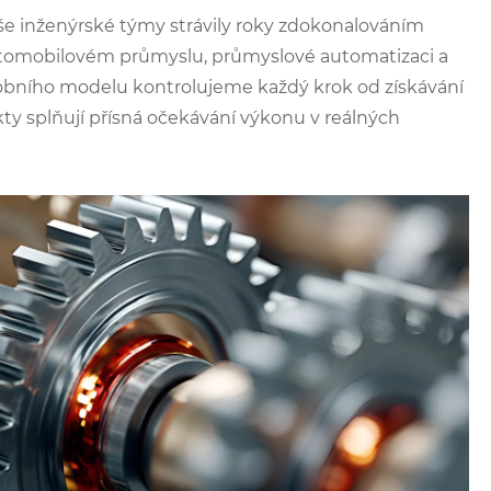
še inženýrské týmy strávily roky zdokonalováním
utomobilovém průmyslu, průmyslové automatizaci a
robního modelu kontrolujeme každý krok od získávání
kty splňují přísná očekávání výkonu v reálných