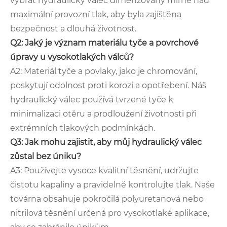
vybrat hydraulický válec dimenzovaný mírně nad
maximální provozní tlak, aby byla zajištěna
bezpečnost a dlouhá životnost.
Q2: Jaký je význam materiálu tyče a povrchové
úpravy u vysokotlakých válců?
A2: Materiál tyče a povlaky, jako je chromování,
poskytují odolnost proti korozi a opotřebení. Náš
hydraulický válec používá tvrzené tyče k
minimalizaci otěru a prodloužení životnosti při
extrémních tlakových podmínkách.
Q3: Jak mohu zajistit, aby můj hydraulický válec
zůstal bez úniku?
A3: Používejte vysoce kvalitní těsnění, udržujte
čistotu kapaliny a pravidelně kontrolujte tlak. Naše
továrna obsahuje pokročilá polyuretanová nebo
nitrilová těsnění určená pro vysokotlaké aplikace,