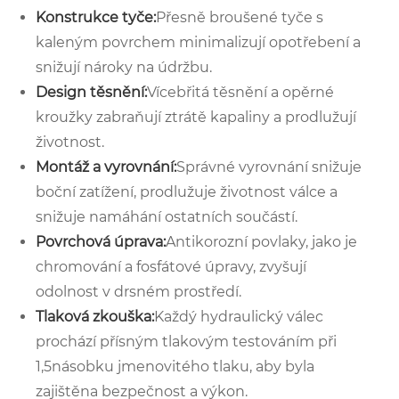
Konstrukce tyče:
Přesně broušené tyče s
kaleným povrchem minimalizují opotřebení a
snižují nároky na údržbu.
Design těsnění:
Vícebřitá těsnění a opěrné
kroužky zabraňují ztrátě kapaliny a prodlužují
životnost.
Montáž a vyrovnání:
Správné vyrovnání snižuje
boční zatížení, prodlužuje životnost válce a
snižuje namáhání ostatních součástí.
Povrchová úprava:
Antikorozní povlaky, jako je
chromování a fosfátové úpravy, zvyšují
odolnost v drsném prostředí.
Tlaková zkouška:
Každý hydraulický válec
prochází přísným tlakovým testováním při
1,5násobku jmenovitého tlaku, aby byla
zajištěna bezpečnost a výkon.