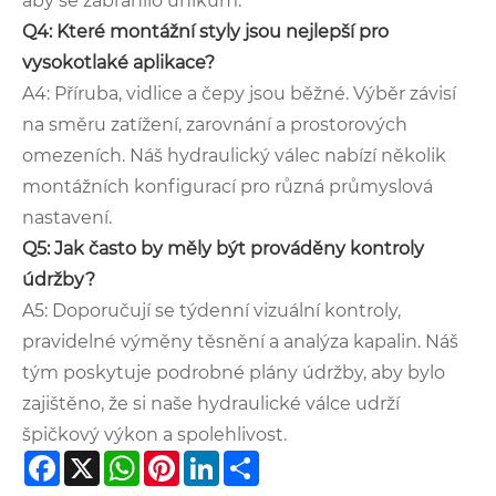
aby se zabránilo únikům.
Q4: Které montážní styly jsou nejlepší pro
vysokotlaké aplikace?
A4: Příruba, vidlice a čepy jsou běžné. Výběr závisí
na směru zatížení, zarovnání a prostorových
omezeních. Náš hydraulický válec nabízí několik
montážních konfigurací pro různá průmyslová
nastavení.
Q5: Jak často by měly být prováděny kontroly
údržby?
A5: Doporučují se týdenní vizuální kontroly,
pravidelné výměny těsnění a analýza kapalin. Náš
tým poskytuje podrobné plány údržby, aby bylo
zajištěno, že si naše hydraulické válce udrží
špičkový výkon a spolehlivost.
Facebook
X
WhatsApp
Pinterest
LinkedIn
Share