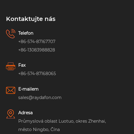
Kontaktujte nás
Telefon
+86-574-87167707
+86-13083988828
Fax
+86-574-87168065
E-mailem
sales@raydafon.com
Adresa
Průmyslová oblast Luotuo, okres Zhenhai,
město Ningbo, Čína