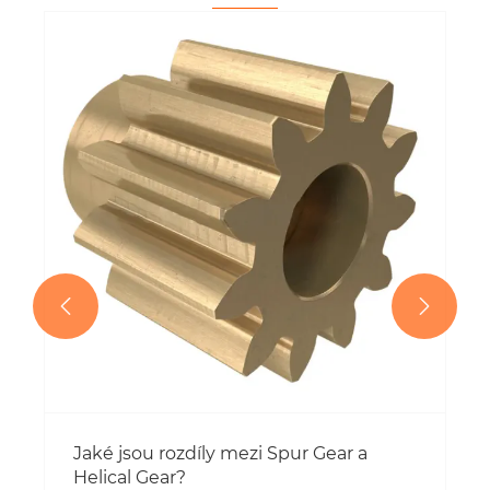
Proč jsou zakázkové hydraulické válce
kritické pro průmyslovou
automatizaci?
Ukázat více >>

