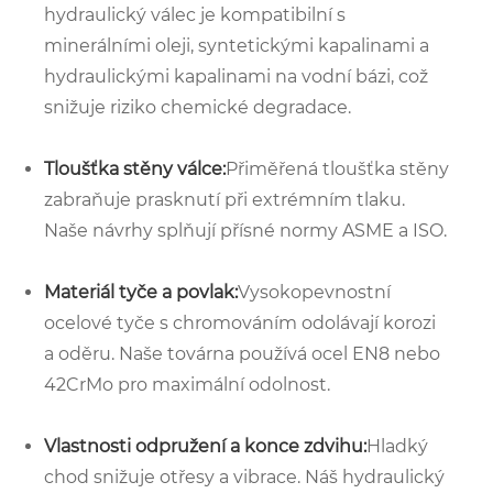
hydraulický válec je kompatibilní s
minerálními oleji, syntetickými kapalinami a
hydraulickými kapalinami na vodní bázi, což
snižuje riziko chemické degradace.
Tloušťka stěny válce:
Přiměřená tloušťka stěny
zabraňuje prasknutí při extrémním tlaku.
Naše návrhy splňují přísné normy ASME a ISO.
Materiál tyče a povlak:
Vysokopevnostní
ocelové tyče s chromováním odolávají korozi
a oděru. Naše továrna používá ocel EN8 nebo
42CrMo pro maximální odolnost.
Vlastnosti odpružení a konce zdvihu:
Hladký
chod snižuje otřesy a vibrace. Náš hydraulický