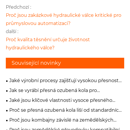
Předchozí :
Proč jsou zakázkové hydraulické válce kritické pro
průmyslovou automatizaci?
další :
Proč kvalita těsnění určuje životnost
hydraulického válce?
Související novinky
Jaké výrobní procesy zajišťují vysokou přesnost
přesných ozubených kol?
Jak se vyrábí přesná ozubená kola pro
průmyslové aplikace?
Jaké jsou klíčové vlastnosti vysoce přesného
ozubeného kola?
Proč se přesná ozubená kola liší od standardních
průmyslových ozubených kol?
Proč jsou kombajny závislé na zemědělských
převodovkách s vysokým točivým momentem?
Proč jsou zemědělské převodovky kompatibilní s