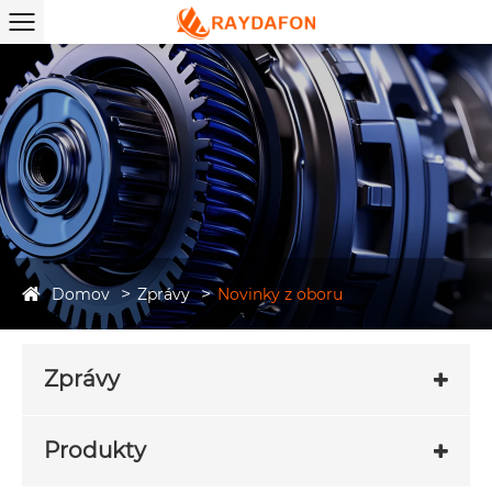
Domov
Zprávy
Novinky z oboru
Zprávy
Produkty