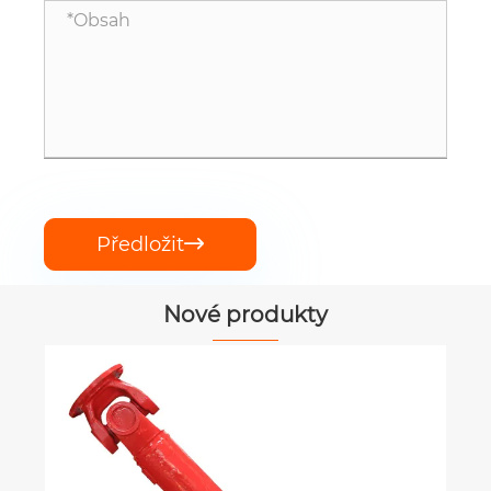
Předložit

Nové produkty
Planetární ozubené kolo
Ukázat více >>