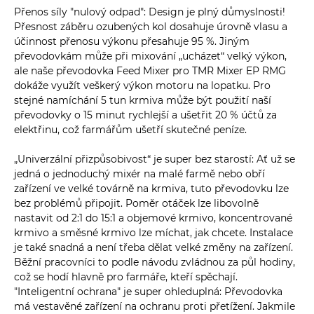
Přenos síly "nulový odpad": Design je plný důmyslnosti!
Přesnost záběru ozubených kol dosahuje úrovně vlasu a
účinnost přenosu výkonu přesahuje 95 %. Jiným
převodovkám může při mixování „ucházet“ velký výkon,
ale naše převodovka Feed Mixer pro TMR Mixer EP RMG
dokáže využít veškerý výkon motoru na lopatku. Pro
stejné namíchání 5 tun krmiva může být použití naší
převodovky o 15 minut rychlejší a ušetřit 20 % účtů za
elektřinu, což farmářům ušetří skutečné peníze.
„Univerzální přizpůsobivost“ je super bez starostí: Ať už se
jedná o jednoduchý mixér na malé farmě nebo obří
zařízení ve velké továrně na krmiva, tuto převodovku lze
bez problémů připojit. Poměr otáček lze libovolně
nastavit od 2:1 do 15:1 a objemové krmivo, koncentrované
krmivo a směsné krmivo lze míchat, jak chcete. Instalace
je také snadná a není třeba dělat velké změny na zařízení.
Běžní pracovníci to podle návodu zvládnou za půl hodiny,
což se hodí hlavně pro farmáře, kteří spěchají.
"Inteligentní ochrana" je super ohleduplná: Převodovka
má vestavěné zařízení na ochranu proti přetížení. Jakmile