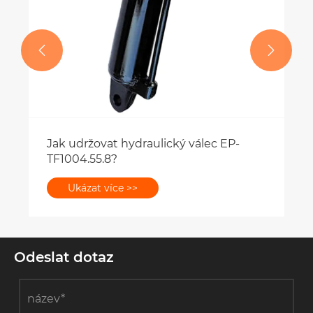


Odeslat dotaz