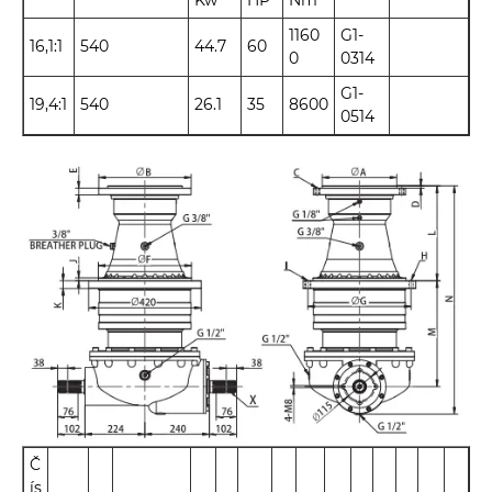
Kw
HP
Nm
1160
G1-
16,1:1
540
44.7
60
0
0314
G1-
19,4:1
540
26.1
35
8600
0514
Č
ís