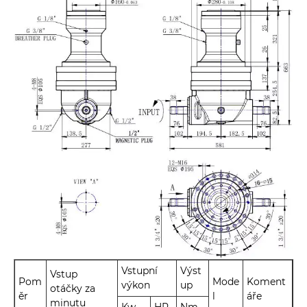
Vstupní
Výst
Vstup
Pom
Mode
Koment
výkon
up
otáčky za
ěr
l
áře
minutu