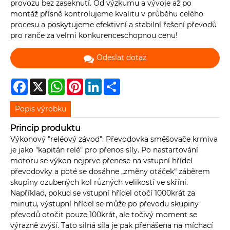
provozu bez zaseknutí. Od výzkumu a vývoje až po
montáž přísně kontrolujeme kvalitu v průběhu celého
procesu a poskytujeme efektivní a stabilní řešení převodů
pro ranče za velmi konkurenceschopnou cenu!
Odeslat dotaz
Facebook
X
WhatsApp
Pinterest
LinkedIn
Share
Popis výrobku
Princip produktu
Výkonový "reléový závod": Převodovka směšovače krmiva
je jako "kapitán relé" pro přenos síly. Po nastartování
motoru se výkon nejprve přenese na vstupní hřídel
převodovky a poté se dosáhne „změny otáček“ záběrem
skupiny ozubených kol různých velikostí ve skříni.
Například, pokud se vstupní hřídel otočí 1000krát za
minutu, výstupní hřídel se může po převodu skupiny
převodů otočit pouze 100krát, ale točivý moment se
výrazně zvýší. Tato silná síla je pak přenášena na míchací