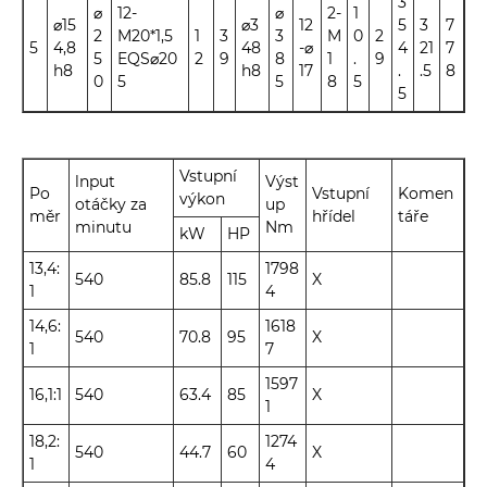
3
⌀
12-
⌀
2-
1
⌀15
⌀3
12
5
3
7
2
M20*1,5
1
3
3
M
0
2
5
4,8
48
-⌀
4
21
7
5
EQS⌀20
2
9
8
1
.
9
h8
h8
17
.
.5
8
0
5
5
8
5
5
Vstupní
lnput
Výst
Po
Vstupní
Komen
výkon
otáčky za
up
měr
hřídel
táře
minutu
Nm
kW
HP
13,4:
1798
540
85.8
115
X
1
4
14,6:
1618
540
70.8
95
X
1
7
1597
16,1:1
540
63.4
85
X
1
18,2:
1274
540
44.7
60
X
1
4