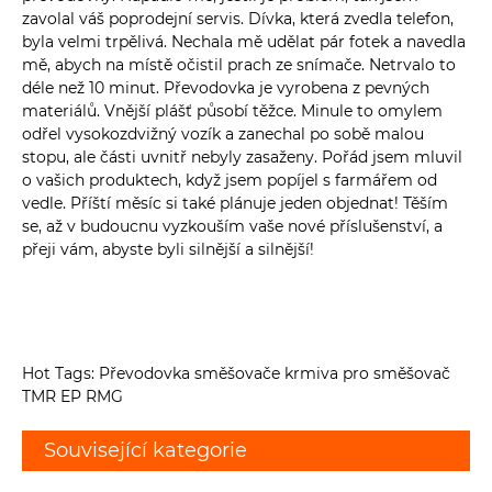
zavolal váš poprodejní servis. Dívka, která zvedla telefon,
byla velmi trpělivá. Nechala mě udělat pár fotek a navedla
mě, abych na místě očistil prach ze snímače. Netrvalo to
déle než 10 minut. Převodovka je vyrobena z pevných
materiálů. Vnější plášť působí těžce. Minule to omylem
odřel vysokozdvižný vozík a zanechal po sobě malou
stopu, ale části uvnitř nebyly zasaženy. Pořád jsem mluvil
o vašich produktech, když jsem popíjel s farmářem od
vedle. Příští měsíc si také plánuje jeden objednat! Těším
se, až v budoucnu vyzkouším vaše nové příslušenství, a
přeji vám, abyste byli silnější a silnější!
Hot Tags: Převodovka směšovače krmiva pro směšovač
TMR EP RMG
Související kategorie