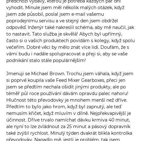
předchozí výbavy, kterou je potřeba každých pár dní
vyhodit. Minule jsem měl několik malých otázek, když
jsem zde působil, poslal jsem e-mail vašemu
poprodejnímu servisu a ve stejný den jsem obdržel
odpověď. Inženýr také nakreslil schéma, aby mě naučil, jak
to nastavit. Tato služba je skvělá! Abych byl upřímný,
často si o vašich produktech povídám s kolegy, když spolu
večeřím. Dobré věci by mělo znát více lidí. Doufám, že s
vámi budu i nadále spolupracovat a přeji si, aby se vaše
podnikání stalo stále populárnějším!
Jmenuji se Michael Brown. Trochu jsem váhala, když jsem
si poprvé koupila vaše Feed Mixer Gearboxes, přeci jen
jsem se předtím nechala ošidit jinými produkty, ale po
téměř půl roce používání dávám opravdu palec nahoru!
Hlučnost této převodovky je mnohem menší než dříve.
Předtím to bylo jako hrom, když byl zapnutý, ale teď
nemusím křičet, když mluvím v dílně. Nejpřekvapivější je
účinnost. Dříve trvalo namíchat dávku krmiva 40 minut,
ale nyní to lze zvládnout za 25 minut a pásový dopravník
také zvýšil rychlost. Minulý týden dvakrát blikla kontrolka
převodovky. Napadlo mě, jestli je problém, tak jsem