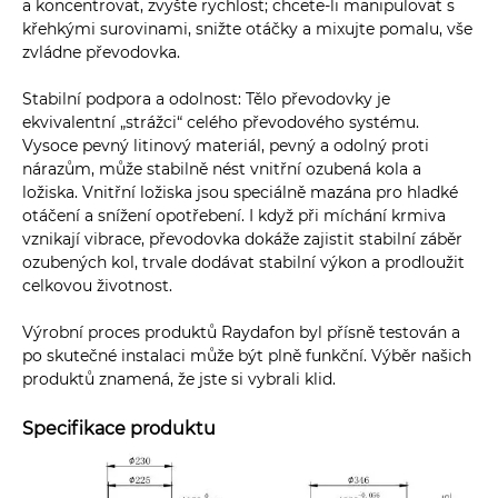
a koncentrovat, zvyšte rychlost; chcete-li manipulovat s
křehkými surovinami, snižte otáčky a mixujte pomalu, vše
zvládne převodovka.
Stabilní podpora a odolnost: Tělo převodovky je
ekvivalentní „strážci“ celého převodového systému.
Vysoce pevný litinový materiál, pevný a odolný proti
nárazům, může stabilně nést vnitřní ozubená kola a
ložiska. Vnitřní ložiska jsou speciálně mazána pro hladké
otáčení a snížení opotřebení. I když při míchání krmiva
vznikají vibrace, převodovka dokáže zajistit stabilní záběr
ozubených kol, trvale dodávat stabilní výkon a prodloužit
celkovou životnost.
Výrobní proces produktů Raydafon byl přísně testován a
po skutečné instalaci může být plně funkční. Výběr našich
produktů znamená, že jste si vybrali klid.
Specifikace produktu