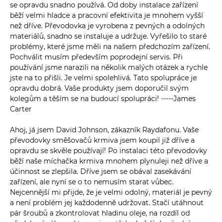
se opravdu snadno používá. Od doby instalace zařízení
běží velmi hladce a pracovní efektivita je mnohem vyšší
než dříve. Převodovka je vyrobena z pevných a odolných
materiálů, snadno se instaluje a udržuje. Vyřešilo to staré
problémy, které jsme měli na našem předchozím zařízení.
Pochválit musím především poprodejní servis. Při
používání jsme narazili na několik malých otázek a rychle
jste na to přišli. Je velmi spolehlivá. Tato spolupráce je
opravdu dobrá. Vaše produkty jsem doporučil svým
kolegům a těším se na budoucí spolupráci! -----James
Carter
Ahoj, já jsem David Johnson, zákazník Raydafonu. Vaše
převodovky směšovačů krmiva jsem koupil již dříve a
opravdu se skvěle používají! Po instalaci této převodovky
běží naše míchačka krmiva mnohem plynuleji než dříve a
účinnost se zlepšila. Dříve jsem se obával zasekávání
zařízení, ale nyní se o to nemusím starat vůbec.
Nejcennější mi přijde, že je velmi odolný, materiál je pevný
a není problém jej každodenně udržovat. Stačí utáhnout
pár šroubů a zkontrolovat hladinu oleje, na rozdíl od