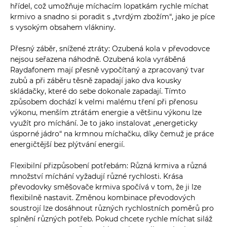
hřídel, což umožňuje míchacím lopatkám rychle míchat
krmivo a snadno si poradit s „tvrdým zbožím“, jako je píce
s vysokým obsahem vlákniny.
Přesný záběr, snížené ztráty: Ozubená kola v převodovce
nejsou seřazena náhodně. Ozubená kola vyráběná
Raydafonem mají přesně vypočítaný a zpracovaný tvar
zubů a při záběru těsně zapadají jako dva kousky
skládačky, které do sebe dokonale zapadají. Tímto
způsobem dochází k velmi malému tření při přenosu
výkonu, menším ztrátám energie a většinu výkonu lze
využít pro míchání. Je to jako instalovat „energeticky
úsporné jádro“ na krmnou míchačku, díky čemuž je práce
energičtější bez plýtvání energií.
Flexibilní přizpůsobení potřebám: Různá krmiva a různá
množství míchání vyžadují různé rychlosti. Krása
převodovky směšovače krmiva spočívá v tom, že ji lze
flexibilně nastavit. Změnou kombinace převodových
soustrojí lze dosáhnout různých rychlostních poměrů pro
splnění různých potřeb. Pokud chcete rychle míchat siláž