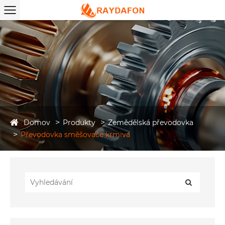
Domov
Produkty
Zemědělská převodovka
Převodovka směšovače krmiva