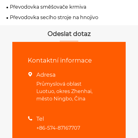
Převodovka směšovače krmiva
Převodovka secího stroje na hnojivo
Odeslat dotaz
Kontaktní informace
Adresa

Průmyslová oblast
Luotuo, okres Zhenhai,
město Ningbo, Čína
Tel

+86-574-87167707