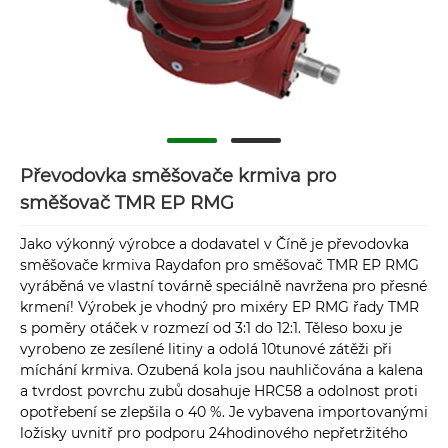
Převodovka směšovače krmiva pro
směšovač TMR EP RMG
Jako výkonný výrobce a dodavatel v Číně je převodovka
směšovače krmiva Raydafon pro směšovač TMR EP RMG
vyráběná ve vlastní továrně speciálně navržena pro přesné
krmení! Výrobek je vhodný pro mixéry EP RMG řady TMR
s poměry otáček v rozmezí od 3:1 do 12:1. Těleso boxu je
vyrobeno ze zesílené litiny a odolá 10tunové zátěži při
míchání krmiva. Ozubená kola jsou nauhličována a kalena
a tvrdost povrchu zubů dosahuje HRC58 a odolnost proti
opotřebení se zlepšila o 40 %. Je vybavena importovanými
ložisky uvnitř pro podporu 24hodinového nepřetržitého