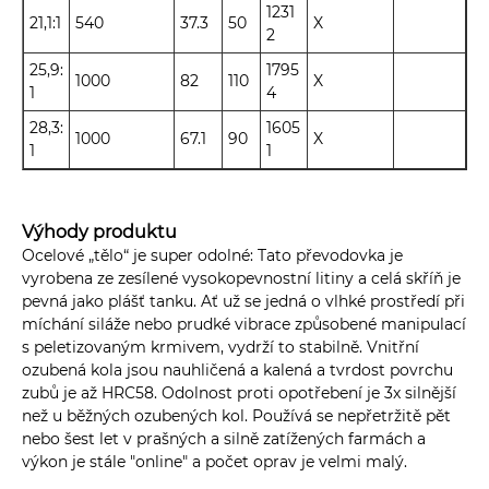
1231
21,1:1
540
37.3
50
X
2
25,9:
1795
1000
82
110
X
1
4
28,3:
1605
1000
67.1
90
X
1
1
Výhody produktu
Ocelové „tělo“ je super odolné: Tato převodovka je
vyrobena ze zesílené vysokopevnostní litiny a celá skříň je
pevná jako plášť tanku. Ať už se jedná o vlhké prostředí při
míchání siláže nebo prudké vibrace způsobené manipulací
s peletizovaným krmivem, vydrží to stabilně. Vnitřní
ozubená kola jsou nauhličená a kalená a tvrdost povrchu
zubů je až HRC58. Odolnost proti opotřebení je 3x silnější
než u běžných ozubených kol. Používá se nepřetržitě pět
nebo šest let v prašných a silně zatížených farmách a
výkon je stále "online" a počet oprav je velmi malý.