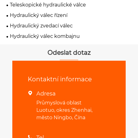
Teleskopické hydraulické válce
Hydraulický válec řízení
Hydraulický zvedací válec
Hydraulický válec kombajnu
Odeslat dotaz
Kontaktní informace
Adresa

Průmyslová oblast
Luotuo, okres Zhenhai,
město Ningbo, Čína
Tel
