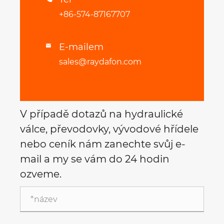
+86-574-87167707
E-mailem

sales@raydafon.com
V případě dotazů na hydraulické
válce, převodovky, vývodové hřídele
nebo ceník nám zanechte svůj e-
mail a my se vám do 24 hodin
ozveme.