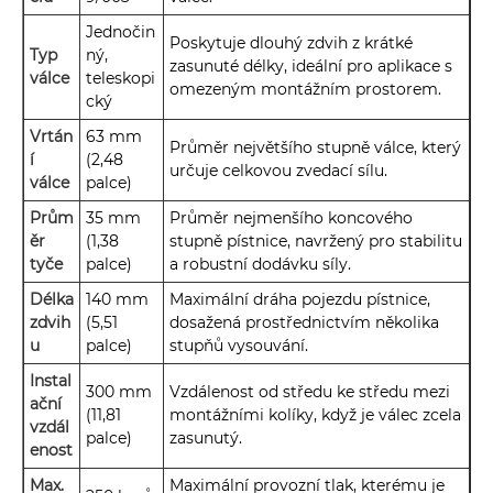
Jednočin
Poskytuje dlouhý zdvih z krátké
Typ
ný,
zasunuté délky, ideální pro aplikace s
válce
teleskopi
omezeným montážním prostorem.
cký
Vrtán
63 mm
Průměr největšího stupně válce, který
í
(2,48
určuje celkovou zvedací sílu.
válce
palce)
Prům
35 mm
Průměr nejmenšího koncového
ěr
(1,38
stupně pístnice, navržený pro stabilitu
tyče
palce)
a robustní dodávku síly.
Délka
140 mm
Maximální dráha pojezdu pístnice,
zdvih
(5,51
dosažená prostřednictvím několika
u
palce)
stupňů vysouvání.
Instal
300 mm
Vzdálenost od středu ke středu mezi
ační
(11,81
montážními kolíky, když je válec zcela
vzdál
palce)
zasunutý.
enost
Max.
Maximální provozní tlak, kterému je