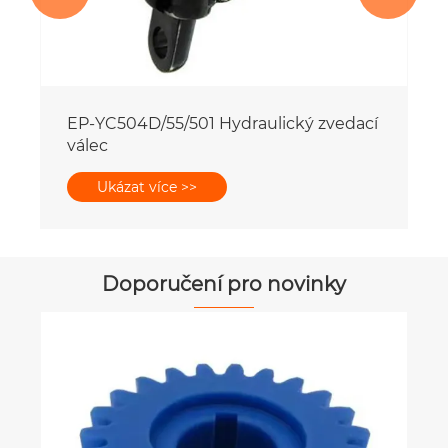
draulický zvedací
Doporučení pro novinky
Jaký typ hydraulické kapaliny používají
válce traktoru?
Ukázat více >>