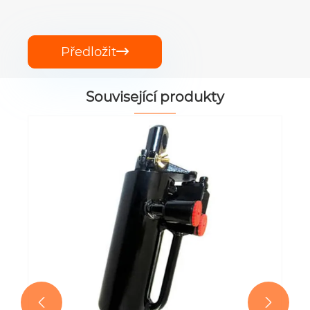
Předložit

Související produkty
EP-MEZ504/55/016 Hydrau
válec
Ukázat více >>

