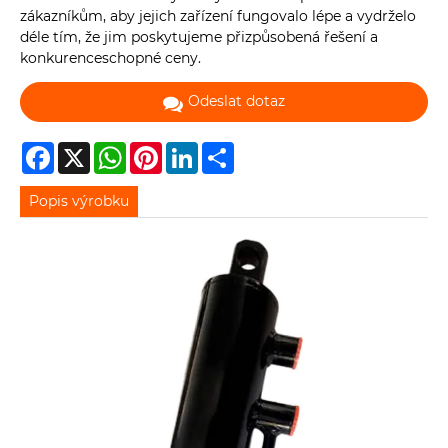
zákazníkům, aby jejich zařízení fungovalo lépe a vydrželo
déle tím, že jim poskytujeme přizpůsobená řešení a
konkurenceschopné ceny.
Odeslat dotaz
Facebook
X
WhatsApp
Pinterest
LinkedIn
Share
Popis výrobku