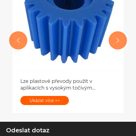


Odeslat dotaz