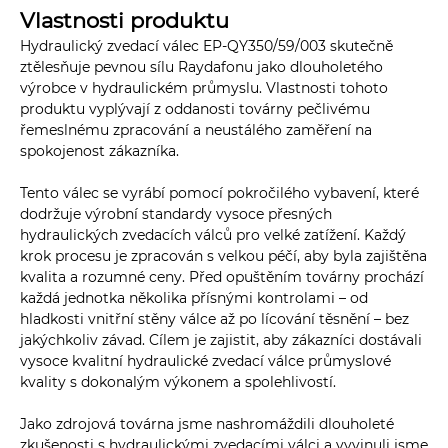
Vlastnosti produktu
Hydraulický zvedací válec EP-QY350/59/003 skutečně
ztělesňuje pevnou sílu Raydafonu jako dlouholetého
výrobce v hydraulickém průmyslu. Vlastnosti tohoto
produktu vyplývají z oddanosti továrny pečlivému
řemeslnému zpracování a neustálého zaměření na
spokojenost zákazníka.
Tento válec se vyrábí pomocí pokročilého vybavení, které
dodržuje výrobní standardy vysoce přesných
hydraulických zvedacích válců pro velké zatížení. Každý
krok procesu je zpracován s velkou péčí, aby byla zajištěna
kvalita a rozumné ceny. Před opuštěním továrny prochází
každá jednotka několika přísnými kontrolami – od
hladkosti vnitřní stěny válce až po lícování těsnění – bez
jakýchkoliv závad. Cílem je zajistit, aby zákazníci dostávali
vysoce kvalitní hydraulické zvedací válce průmyslové
kvality s dokonalým výkonem a spolehlivostí.
Jako zdrojová továrna jsme nashromáždili dlouholeté
zkušenosti s hydraulickými zvedacími válci a vyvinuli jsme