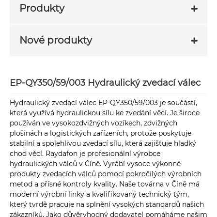
Produkty
Nové produkty
EP-QY350/59/003 Hydraulický zvedací válec
Hydraulický zvedací válec EP-QY350/59/003 je součástí,
která využívá hydraulickou sílu ke zvedání věcí. Je široce
používán ve vysokozdvižných vozíkech, zdvižných
plošinách a logistických zařízeních, protože poskytuje
stabilní a spolehlivou zvedací sílu, která zajišťuje hladký
chod věcí. Raydafon je profesionální výrobce
hydraulických válců v Číně. Vyrábí vysoce výkonné
produkty zvedacích válců pomocí pokročilých výrobních
metod a přísné kontroly kvality. Naše továrna v Číně má
moderní výrobní linky a kvalifikovaný technický tým,
který tvrdě pracuje na splnění vysokých standardů našich
zákazníků. Jako důvěryhodný dodavatel pomáháme našim