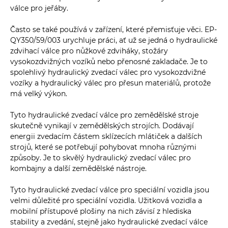
válce pro jeřáby.
Často se také používá v zařízení, které přemisťuje věci. EP-
QY350/59/003 urychluje práci, ať už se jedná o hydraulické
zdvihací válce pro nůžkové zdviháky, stožáry
vysokozdvižných vozíků nebo přenosné zakladače. Je to
spolehlivý hydraulický zvedací válec pro vysokozdvižné
vozíky a hydraulický válec pro přesun materiálů, protože
má velký výkon.
Tyto hydraulické zvedací válce pro zemědělské stroje
skutečně vynikají v zemědělských strojích. Dodávají
energii zvedacím částem sklízecích mlátiček a dalších
strojů, které se potřebují pohybovat mnoha různými
způsoby. Je to skvělý hydraulický zvedací válec pro
kombajny a další zemědělské nástroje.
Tyto hydraulické zvedací válce pro speciální vozidla jsou
velmi důležité pro speciální vozidla. Užitková vozidla a
mobilní přístupové plošiny na nich závisí z hlediska
stability a zvedání, stejně jako hydraulické zvedací válce