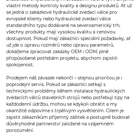
vlastní metody kontroly kvality a designu produktů. Ať už
se jedná o zakázkové hydraulické zvedací válce pro
evropské klienty nebo hydraulické zvedací válce
standardního typu dodávané na severoamerický trh,
všechny produkty mají vysokou kvalitu a cenovou
dostupnost. Pokud mají zákazníci speciální požadavky, ať
už jde o úpravu rozměrů nebo úpravu parametrů,
dokážeme zpracovat zakázky OEM i ODM, plně
přizpůsobené potřebám projektu, abychom zajistili
spokojenost.
Prodejem náš závazek nekončí – stejnou prioritou je i
poprodejní servis. Pokud se zákazníci setkají s
technickými problémy během instalace hydraulických
zvedacích válců stavebních strojů nebo potřebují tipy na
každodenní údržbu, mohou se kdykoli obrátit a my
okamžitě odpovíme s trpělivým vysvětlením. Cílem je
zajistit zákazníkům příjemný zážitek a postupně budovat
důvěryhodné partnerství založené na vzájemném
porozumění.