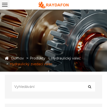
Domov
Produkty
Hydraulický válec
Hydraulický zvedací válec