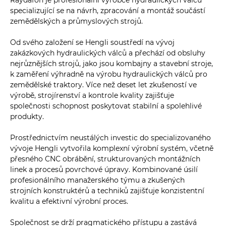
Raydafon je profesionální výrobce hydraulických válců
specializující se na návrh, zpracování a montáž součástí
zemědělských a průmyslových strojů.
Od svého založení se Hengli soustředí na vývoj
zakázkových hydraulických válců a přechází od obsluhy
nejrůznějších strojů, jako jsou kombajny a stavební stroje,
k zaměření výhradně na výrobu hydraulických válců pro
zemědělské traktory. Více než deset let zkušeností ve
výrobě, strojírenství a kontrole kvality zajišťuje
společnosti schopnost poskytovat stabilní a spolehlivé
produkty.
Prostřednictvím neustálých investic do specializovaného
vývoje Hengli vytvořila komplexní výrobní systém, včetně
přesného CNC obrábění, strukturovaných montážních
linek a procesů povrchové úpravy. Kombinované úsilí
profesionálního manažerského týmu a zkušených
strojních konstruktérů a techniků zajišťuje konzistentní
kvalitu a efektivní výrobní proces.
Společnost se drží pragmatického přístupu a zastává