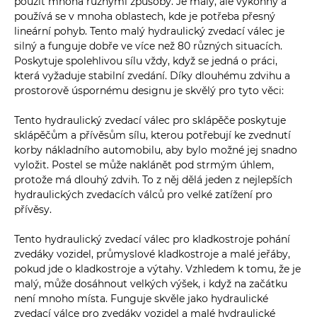
použít mnoha různými způsoby. Je malý, ale výkonný a
používá se v mnoha oblastech, kde je potřeba přesný
lineární pohyb. Tento malý hydraulický zvedací válec je
silný a funguje dobře ve více než 80 různých situacích.
Poskytuje spolehlivou sílu vždy, když se jedná o práci,
která vyžaduje stabilní zvedání. Díky dlouhému zdvihu a
prostorově úspornému designu je skvělý pro tyto věci:
Tento hydraulický zvedací válec pro sklápěče poskytuje
sklápěčům a přívěsům sílu, kterou potřebují ke zvednutí
korby nákladního automobilu, aby bylo možné jej snadno
vyložit. Postel se může naklánět pod strmým úhlem,
protože má dlouhý zdvih. To z něj dělá jeden z nejlepších
hydraulických zvedacích válců pro velké zatížení pro
přívěsy.
Tento hydraulický zvedací válec pro kladkostroje pohání
zvedáky vozidel, průmyslové kladkostroje a malé jeřáby,
pokud jde o kladkostroje a výtahy. Vzhledem k tomu, že je
malý, může dosáhnout velkých výšek, i když na začátku
není mnoho místa. Funguje skvěle jako hydraulické
zvedací válce pro zvedáky vozidel a malé hydraulické