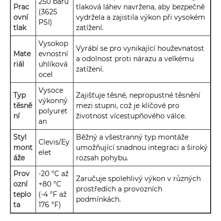
250 barů
Prac
tlaková láhev navržena, aby bezpečně
(3625
ovní
vydržela a zajistila výkon při vysokém
PSI)
tlak
zatížení.
Vysokop
Vyrábí se pro vynikající houževnatost
Mate
evnostní
a odolnost proti nárazu a velkému
riál
uhlíková
zatížení.
ocel
Vysoce
Typ
Zajišťuje těsné, nepropustné těsnění
výkonný
těsně
mezi stupni, což je klíčové pro
polyuret
ní
životnost vícestupňového válce.
an
Styl
Běžný a všestranný typ montáže
Clevis/Ey
mont
umožňující snadnou integraci a široký
elet
áže
rozsah pohybu.
Prov
-20 °C až
Zaručuje spolehlivý výkon v různých
ozní
+80 °C
prostředích a provozních
teplo
(-4 °F až
podmínkách.
ta
176 °F)