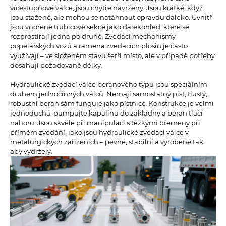
vícestupňové válce, jsou chytře navrženy. Jsou krátké, když
jsou stažené, ale mohou se natáhnout opravdu daleko. Uvnitř
jsou vnořené trubicové sekce jako dalekohled, které se
rozprostírají jedna po druhé. Zvedací mechanismy
popelářských vozů a ramena zvedacích plošin je často
využívají – ve složeném stavu šetří místo, ale v případě potřeby
dosahují požadované délky.
Hydraulické zvedací válce beranového typu jsou speciálním
druhem jednočinných válců. Nemají samostatný píst; tlustý,
robustní beran sám funguje jako pístnice. Konstrukce je velmi
jednoduchá: pumpujte kapalinu do základny a beran tlačí
nahoru. Jsou skvělé při manipulaci s těžkými břemeny při
přímém zvedání, jako jsou hydraulické zvedací válce v
metalurgických zařízeních – pevné, stabilní a vyrobené tak,
aby vydržely.