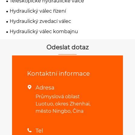
Teleskopické hydraulické válce
Hydraulický válec řízení
Hydraulický zvedací válec
Hydraulický válec kombajnu
Odeslat dotaz
Kontaktní informace
Adresa

Průmyslová oblast
Luotuo, okres Zhenhai,
město Ningbo, Čína
Tel
