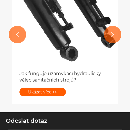


Odeslat dotaz