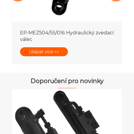
Doporučení pro novinky
Jak zabránit problémům s vývodovým
hřídelem, aby nezpomalovaly vaši
zemědělskou práci?
Ukázat více >>