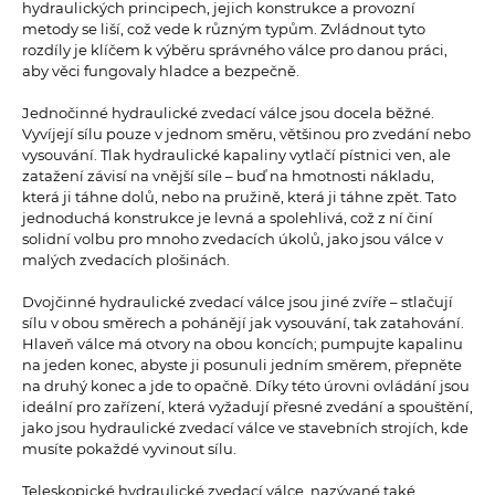
hydraulických principech, jejich konstrukce a provozní
metody se liší, což vede k různým typům. Zvládnout tyto
rozdíly je klíčem k výběru správného válce pro danou práci,
aby věci fungovaly hladce a bezpečně.
Jednočinné hydraulické zvedací válce jsou docela běžné.
Vyvíjejí sílu pouze v jednom směru, většinou pro zvedání nebo
vysouvání. Tlak hydraulické kapaliny vytlačí pístnici ven, ale
zatažení závisí na vnější síle – buď na hmotnosti nákladu,
která ji táhne dolů, nebo na pružině, která ji táhne zpět. Tato
jednoduchá konstrukce je levná a spolehlivá, což z ní činí
solidní volbu pro mnoho zvedacích úkolů, jako jsou válce v
malých zvedacích plošinách.
Dvojčinné hydraulické zvedací válce jsou jiné zvíře – stlačují
sílu v obou směrech a pohánějí jak vysouvání, tak zatahování.
Hlaveň válce má otvory na obou koncích; pumpujte kapalinu
na jeden konec, abyste ji posunuli jedním směrem, přepněte
na druhý konec a jde to opačně. Díky této úrovni ovládání jsou
ideální pro zařízení, která vyžadují přesné zvedání a spouštění,
jako jsou hydraulické zvedací válce ve stavebních strojích, kde
musíte pokaždé vyvinout sílu.
Teleskopické hydraulické zvedací válce, nazývané také