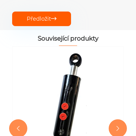
Předložit

Související produkty
EP-TEQ300.59.001A Hydraulický
zvedací válec
Ukázat více >>

