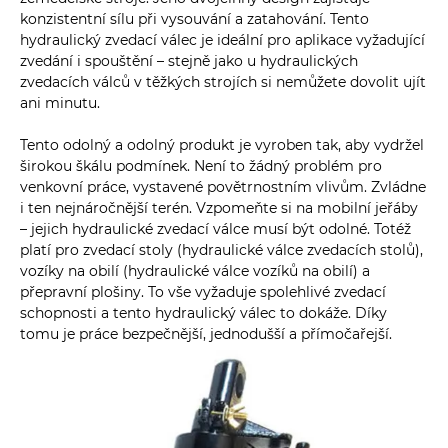
konzistentní sílu při vysouvání a zatahování. Tento
hydraulický zvedací válec je ideální pro aplikace vyžadující
zvedání i spouštění – stejně jako u hydraulických
zvedacích válců v těžkých strojích si nemůžete dovolit ujít
ani minutu.
Tento odolný a odolný produkt je vyroben tak, aby vydržel
širokou škálu podmínek. Není to žádný problém pro
venkovní práce, vystavené povětrnostním vlivům. Zvládne
i ten nejnáročnější terén. Vzpomeňte si na mobilní jeřáby
– jejich hydraulické zvedací válce musí být odolné. Totéž
platí pro zvedací stoly (hydraulické válce zvedacích stolů),
vozíky na obilí (hydraulické válce vozíků na obilí) a
přepravní plošiny. To vše vyžaduje spolehlivé zvedací
schopnosti a tento hydraulický válec to dokáže. Díky
tomu je práce bezpečnější, jednodušší a přímočařejší.