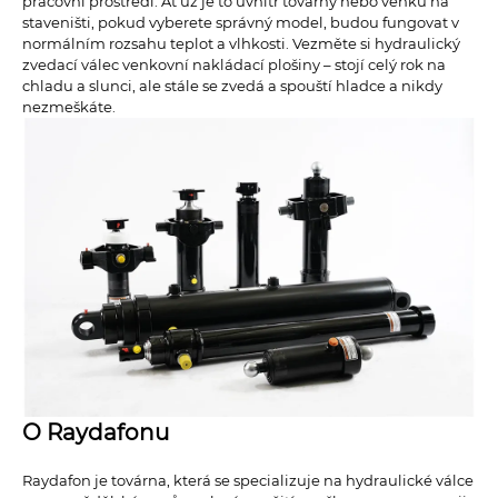
pracovní prostředí. Ať už je to uvnitř továrny nebo venku na
staveništi, pokud vyberete správný model, budou fungovat v
normálním rozsahu teplot a vlhkosti. Vezměte si hydraulický
zvedací válec venkovní nakládací plošiny – stojí celý rok na
chladu a slunci, ale stále se zvedá a spouští hladce a nikdy
nezmeškáte.
O Raydafonu
Raydafon je továrna, která se specializuje na hydraulické válce