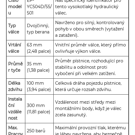
Číslo
EP-
Náš specifický identifikátor pro
model
YC504D/55/
tento vysokotlaký hydraulický
u
501
válec.
Navrženo pro silný, kontrolovaný
Typ
Dvojčinný,
pohyb v obou směrech (vytažení
válce
typ berana
a zatažení).
Vrtání
63 mm
Vnitřní průměr válce, který přímo
válce
(2,48 palce)
ovlivňuje výkon válce.
Průměr pístnice, rozhodující pro
Průmě
35 mm
stabilitu a odolnost proti
r tyče
(1,38 palce)
vybočení při velkém zatížení.
Délka
100 mm
Celková dráha pojezdu pístnice,
zdvihu
(3,94 palce)
která určuje rozsah zdvihu.
Instala
Vzdálenost mezi středy mezi
ční
300 mm
montážními body, když je válec
vzdále
(11,81 palce)
zcela zasunutý.
nost
Max.
Maximální provozní tlak, kterému
250 barů
Pracov
je láhev navržena, aby bezpečně