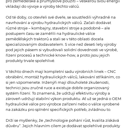
pro zemědělské a průmyslové použití – veškerou svou energii
vkládají do vývoje a výroby těchto válců.
Od té doby, co otevřeli své dveře, se soustředili výhradně na
navrhování a výrobu hydraulických válců. Začali dodávat
různé stroje – kombajny, stavební stroje a podobně – ale
postupem času se zaměřili na hydraulické válce
zemědělských traktorů a stali se v této oblasti docela
specializovaným dodavatelem. S více než deseti lety výroby
pod jejich pásem si vybudovali solidní dovednosti ve výrobě,
řízení procesů a technické know-how, a proto jsou jejich
produkty trvale spolehlivé.
V těchto dnech mají kompletní sadu výrobních linek – CNC
obrábění, montáž hydraulických válců, lakování stříkáním, co
si jen vzpomenete. Inženýři mají dlouholeté zkušenosti,
technici jsou zručné ruce a existuje dobře organizovaný
systém řízení. To znamená, že udržují efektivitu výroby a
zároveň udržují stabilní výkon produktu. Ať už se jedná o OEM
hydraulické válce pro výrobce zařízení nebo o válce vyrobené
na zakázku pro splnění specifických potřeb, zvládnou to.
Drží se myšlenky, že „technologie pohání růst, kvalita získává
důvěru“. Jejich hlavním cílem je dodávat spolehlivé produkty