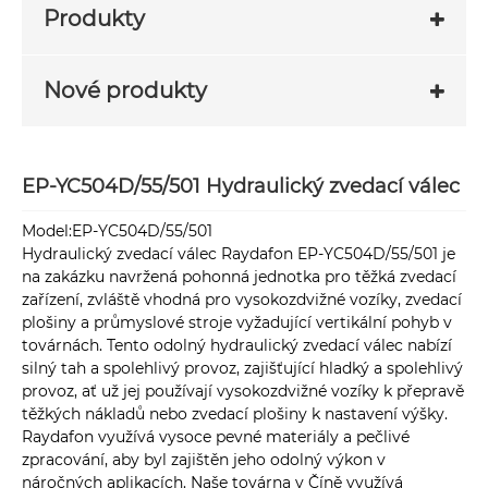
Produkty
Nové produkty
EP-YC504D/55/501 Hydraulický zvedací válec
Model:EP-YC504D/55/501
Hydraulický zvedací válec Raydafon EP-YC504D/55/501 je
na zakázku navržená pohonná jednotka pro těžká zvedací
zařízení, zvláště vhodná pro vysokozdvižné vozíky, zvedací
plošiny a průmyslové stroje vyžadující vertikální pohyb v
továrnách. Tento odolný hydraulický zvedací válec nabízí
silný tah a spolehlivý provoz, zajišťující hladký a spolehlivý
provoz, ať už jej používají vysokozdvižné vozíky k přepravě
těžkých nákladů nebo zvedací plošiny k nastavení výšky.
Raydafon využívá vysoce pevné materiály a pečlivé
zpracování, aby byl zajištěn jeho odolný výkon v
náročných aplikacích. Naše továrna v Číně využívá