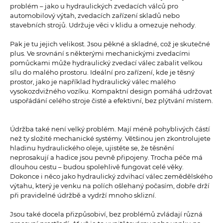
problém – jako u hydraulických zvedacích válců pro
automobilový výtah, zvedacích zařízení skladů nebo
stavebních strojů. Udržuje věci v klidu a omezuje nehody.
Pak je tu jejich velikost. Jsou pěkné a skladné, což je skutečné
plus. Ve srovnání s některými mechanickými zvedacími
pomůckami může hydraulický zvedací válec zabalit velkou
sílu do malého prostoru. Ideální pro zařízení, kde je těsný
prostor, jako je například hydraulický válec malého
vysokozdvižného vozíku. Kompaktní design pomáhá udržovat
uspořádání celého stroje čisté a efektivní, bez plýtvání místem.
Údržba také není velký problém. Mají méně pohyblivých částí
než ty složité mechanické systémy. Většinou jen zkontrolujete
hladinu hydraulického oleje, ujistěte se, že těsnění
neprosakují a hadice jsou pevně připojeny. Trocha péče má
dlouhou cestu – budou spolehlivě fungovat celé věky.
Dokonce i něco jako hydraulický zdvihací válec zemědělského
výtahu, který je venku na polích ošlehaný počasím, dobře drží
při pravidelné údržbě a vydrží mnoho sklizní.
Jsou také docela přizpůsobiví, bez problémů zvládají různá