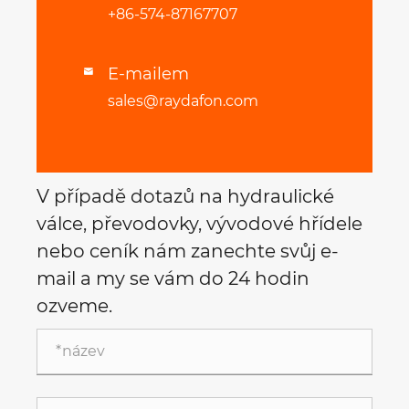
+86-574-87167707
E-mailem

sales@raydafon.com
V případě dotazů na hydraulické
válce, převodovky, vývodové hřídele
nebo ceník nám zanechte svůj e-
mail a my se vám do 24 hodin
ozveme.