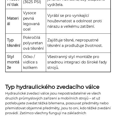
(3625 PSI)
ní tlak
vydržela.
Vysoce
Vyrábí se pro vynikající
Materi
pevná
houževnatost a odolnost proti
ál
legovaná
nárazu a velkému zatížení.
ocel
Pokročilá
Typ
Zajišťuje těsné, nepropustné
polyuretan
těsnění
těsnění a prodlužuje životnost.
ová těsnění
Styl
Očko /
Všestranný styl montáže pro
montá
vidlice s
snadnou integraci do široké řady
že
kolíkem
strojů.
Typ hydraulického zvedacího válce
Hydraulické zvedací válce jsou nepostradatelné ve všech
druzích průmyslových zařízení a mobilních strojů – ať už
potřebujete zvedat těžká břemena, posouvat předměty nebo
přemisťovat objemné předměty, jsou to oni, kdo těžké zvedání
provádí. Zatímco všechny fungují na základních