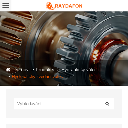
Domov
Produkty
Hydraulický válec
Hydraulický zvedací válec