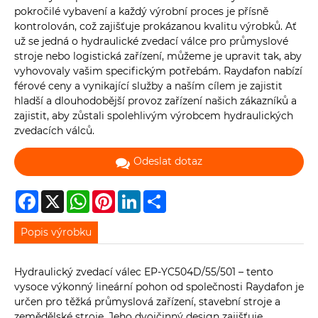
pokročilé vybavení a každý výrobní proces je přísně
kontrolován, což zajišťuje prokázanou kvalitu výrobků. Ať
už se jedná o hydraulické zvedací válce pro průmyslové
stroje nebo logistická zařízení, můžeme je upravit tak, aby
vyhovovaly vašim specifickým potřebám. Raydafon nabízí
férové ​​ceny a vynikající služby a naším cílem je zajistit
hladší a dlouhodobější provoz zařízení našich zákazníků a
zajistit, aby zůstali spolehlivým výrobcem hydraulických
zvedacích válců.
Odeslat dotaz
Facebook
X
WhatsApp
Pinterest
LinkedIn
Share
Popis výrobku
Hydraulický zvedací válec EP-YC504D/55/501 – tento
vysoce výkonný lineární pohon od společnosti Raydafon je
určen pro těžká průmyslová zařízení, stavební stroje a
zemědělské stroje. Jeho dvojčinný design zajišťuje