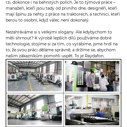
rzi, dokonce i na bahnitých polích. Je to týmová práce –
manažeři, kteří jsou tady od prvního dne, designéři, kteří
mají špínu za nehty z práce na traktorech, a technici, kteří
berou to osobní, když válec není dokonalý.
Nezahráváme si s velkými slogany. Ale kdybychom to
měli shrnout? K výrobě lepších dílů používáme dobré
technologie, stojíme si za tím, co vyrábíme, jsme hrdí na
to, že svou práci děláme správně, a držíme se, abychom
našim zákazníkům pomohli uspět. To je Raydafon.