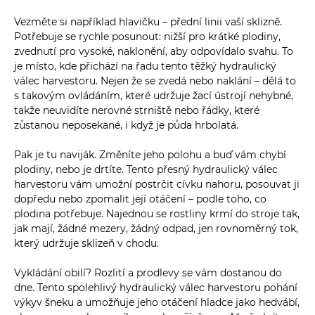
Vezměte si například hlavičku – přední linii vaší sklizně.
Potřebuje se rychle posunout: nižší pro krátké plodiny,
zvednutí pro vysoké, naklonění, aby odpovídalo svahu. To
je místo, kde přichází na řadu tento těžký hydraulický
válec harvestoru. Nejen že se zvedá nebo naklání – dělá to
s takovým ovládáním, které udržuje žací ústrojí nehybné,
takže neuvidíte nerovné strniště nebo řádky, které
zůstanou neposekané, i když je půda hrbolatá.
Pak je tu naviják. Změníte jeho polohu a buď vám chybí
plodiny, nebo je drtíte. Tento přesný hydraulický válec
harvestoru vám umožní postrčit cívku nahoru, posouvat ji
dopředu nebo zpomalit její otáčení – podle toho, co
plodina potřebuje. Najednou se rostliny krmí do stroje tak,
jak mají, žádné mezery, žádný odpad, jen rovnoměrný tok,
který udržuje sklizeň v chodu.
Vykládání obilí? Rozlití a prodlevy se vám dostanou do
dne. Tento spolehlivý hydraulický válec harvestoru pohání
výkyv šneku a umožňuje jeho otáčení hladce jako hedvábí,