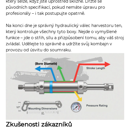
který selže, když jste uprostřed sklizně. Držte se
původních specifikací, pokud nemáte úpravu pro
profesionály – i tak postupujte opatrně.
Na konci dne je správný hydraulický válec harvestoru ten,
který kontroluje všechny tyto boxy. Nejde o vymyšlené
funkce – jde o střih, sílu a přizpůsobení tomu, aby váš stroj
zvládal. Udělejte to správně a udržíte svůj kombajn v
provozu od úsvitu do soumraku.
Zkušenosti zákazníků