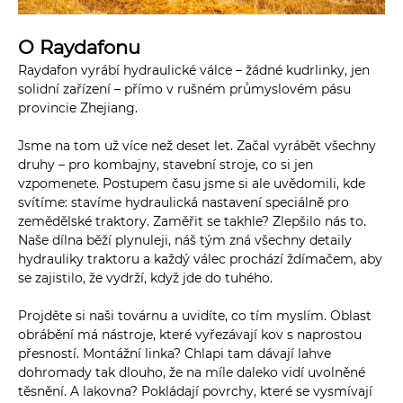
O Raydafonu
Raydafon vyrábí hydraulické válce – žádné kudrlinky, jen
solidní zařízení – přímo v rušném průmyslovém pásu
provincie Zhejiang.
Jsme na tom už více než deset let. Začal vyrábět všechny
druhy – pro kombajny, stavební stroje, co si jen
vzpomenete. Postupem času jsme si ale uvědomili, kde
svítíme: stavíme hydraulická nastavení speciálně pro
zemědělské traktory. Zaměřit se takhle? Zlepšilo nás to.
Naše dílna běží plynuleji, náš tým zná všechny detaily
hydrauliky traktoru a každý válec prochází ždímačem, aby
se zajistilo, že vydrží, když jde do tuhého.
Projděte si naši továrnu a uvidíte, co tím myslím. Oblast
obrábění má nástroje, které vyřezávají kov s naprostou
přesností. Montážní linka? Chlapi tam dávají lahve
dohromady tak dlouho, že na míle daleko vidí uvolněné
těsnění. A lakovna? Pokládají povrchy, které se vysmívají