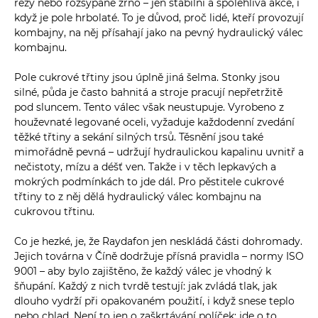
řezy nebo rozsypané zrno – jen stabilní a spolehlivá akce, i
když je pole hrbolaté. To je důvod, proč lidé, kteří provozují
kombajny, na něj přísahají jako na pevný hydraulický válec
kombajnu.
Pole cukrové třtiny jsou úplně jiná šelma. Stonky jsou
silné, půda je často bahnitá a stroje pracují nepřetržitě
pod sluncem. Tento válec však neustupuje. Vyrobeno z
houževnaté legované oceli, vyžaduje každodenní zvedání
těžké třtiny a sekání silných trsů. Těsnění jsou také
mimořádně pevná – udržují hydraulickou kapalinu uvnitř a
nečistoty, mízu a déšť ven. Takže i v těch lepkavých a
mokrých podmínkách to jde dál. Pro pěstitele cukrové
třtiny to z něj dělá hydraulický válec kombajnu na
cukrovou třtinu.
Co je hezké, je, že Raydafon jen neskládá části dohromady.
Jejich továrna v Číně dodržuje přísná pravidla – normy ISO
9001 – aby bylo zajištěno, že každý válec je vhodný k
šňupání. Každý z nich tvrdě testují: jak zvládá tlak, jak
dlouho vydrží při opakovaném použití, i když snese teplo
nebo chlad. Není to jen o zaškrtávání políček; jde o to,