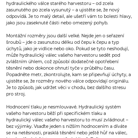
hydraulického válce starého harvestoru – od zcela
zasunutého po zcela vysunutý – a ujistěte se, že nový
odpovídá. Je to malý detail, ale ušetří vám to bolesti hlavy,
jako jsou zaseknuté části nebo omezený pohyb.
Montážní rozměry jsou další velké. Nejde jen o seřazení
šroubů – jde o zasunutou délku od čepu k čepu a typ
úchytů, jako je vidlice nebo oko. Pokud se tyto neshodují,
může hydraulický válec vašeho harvestoru sedět pod
zvláštním úhlem, což způsobí dodatečné opotřebení
těsnění nebo dokonce ohnutí tyče v průběhu času.
Popadněte metr, zkontrolujte, kam se připevňují úchyty, a
ujistěte se, že rozměry nového válce odpovídají originálu.
Je to způsob, jak udržet věci v chodu, bez dalšího stresu
pro stroj.
Hodnocení tlaku je nesmlouvavé. Hydraulický systém
vašeho harvestoru běží při specifickém tlaku a
hydraulický válec vašeho harvestoru to musí zvládnout –
bez výjimky. Vsaďte jeden s nižším hodnocením a díváte
se na netěsnosti, prasklá těsnění nebo ještě hůř na válec,