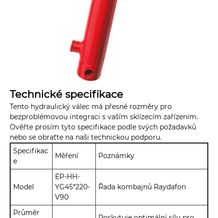
Technické specifikace
Tento hydraulický válec má přesné rozměry pro
bezproblémovou integraci s vaším sklízecím zařízením.
Ověřte prosím tyto specifikace podle svých požadavků
nebo se obraťte na naši technickou podporu.
Specifikac
Měření
Poznámky
e
EP-HH-
Model
YG45*220-
Řada kombajnů Raydafon
V90
Průměr
Poskytuje optimální sílu pro