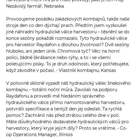
Nezávislý farmář, Nebraska
Provozujeme posádku zakázkových kombajnů, takže naše
stroje den co den dýchají prach. Předtím jsem vyzkoušel
jiné náhradní hydraulické válce harvestoru – těsnění se do
konce sezóny pokaždé rozmazalo. Tyto hydraulické válce
pro harvestor Raydafon s dlouhou životností? Dvě sezóny
hluboko, ani jeden únik. Chromová tyč? Věci na horní
polici, žádné škrábance nebo rýhy, a to i se všemi
poletujícími písky. To je druh odolnosti, který potřebujete,
když závodíte v počasí. - Vlastník kombajnu, Kansas
V polovině sklizně vypadl náš hydraulický válec šnekového
kombajnu – totální noční můra. Zavolali na podporu
Raydafonu a provedli mě hledáním správného
hydraulického válce přímo namontovaného harvestoru,
potvrdili specifikace a tentýž den jej odeslali. Ta rychlá
pomoc? Zachránil nás před ztrátou celého dne v poli.
Máte důvěryhodného dodavatele hydraulických válců pro
harvestory, který kryje jejich díly? Proto se vrátíme. - Co-
op Operations Manager, Illinois