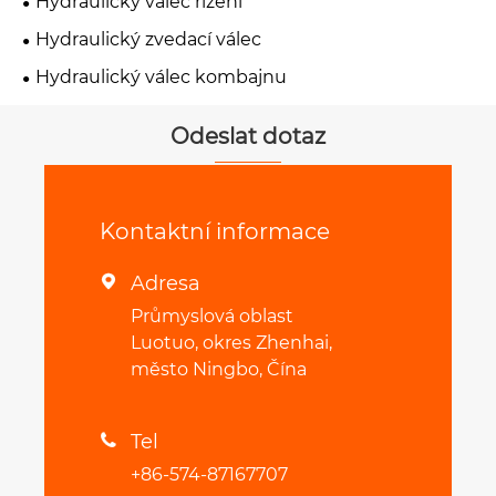
Hydraulický válec řízení
Hydraulický zvedací válec
Hydraulický válec kombajnu
Odeslat dotaz
Kontaktní informace
Adresa

Průmyslová oblast
Luotuo, okres Zhenhai,
město Ningbo, Čína
Tel

+86-574-87167707