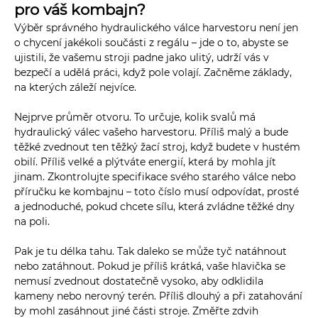
pro váš kombajn?
Výběr správného hydraulického válce harvestoru není jen
o chycení jakékoli součásti z regálu – jde o to, abyste se
ujistili, že vašemu stroji padne jako ulitý, udrží vás v
bezpečí a udělá práci, když pole volají. Začněme základy,
na kterých záleží nejvíce.
Nejprve průměr otvoru. To určuje, kolik svalů má
hydraulický válec vašeho harvestoru. Příliš malý a bude
těžké zvednout ten těžký žací stroj, když budete v hustém
obilí. Příliš velké a plýtváte energií, která by mohla jít
jinam. Zkontrolujte specifikace svého starého válce nebo
příručku ke kombajnu – toto číslo musí odpovídat, prosté
a jednoduché, pokud chcete sílu, která zvládne těžké dny
na poli.
Pak je tu délka tahu. Tak daleko se může tyč natáhnout
nebo zatáhnout. Pokud je příliš krátká, vaše hlavička se
nemusí zvednout dostatečně vysoko, aby odklidila
kameny nebo nerovný terén. Příliš dlouhý a při zatahování
by mohl zasáhnout jiné části stroje. Změřte zdvih