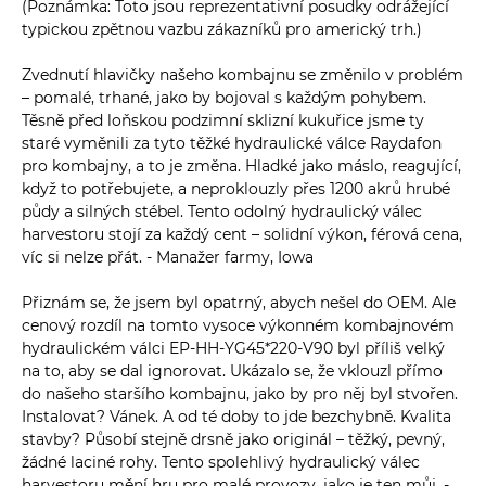
(Poznámka: Toto jsou reprezentativní posudky odrážející
typickou zpětnou vazbu zákazníků pro americký trh.)
Zvednutí hlavičky našeho kombajnu se změnilo v problém
– pomalé, trhané, jako by bojoval s každým pohybem.
Těsně před loňskou podzimní sklizní kukuřice jsme ty
staré vyměnili za tyto těžké hydraulické válce Raydafon
pro kombajny, a to je změna. Hladké jako máslo, reagující,
když to potřebujete, a neproklouzly přes 1200 akrů hrubé
půdy a silných stébel. Tento odolný hydraulický válec
harvestoru stojí za každý cent – ​​solidní výkon, férová cena,
víc si nelze přát. - Manažer farmy, Iowa
Přiznám se, že jsem byl opatrný, abych nešel do OEM. Ale
cenový rozdíl na tomto vysoce výkonném kombajnovém
hydraulickém válci EP-HH-YG45*220-V90 byl příliš velký
na to, aby se dal ignorovat. Ukázalo se, že vklouzl přímo
do našeho staršího kombajnu, jako by pro něj byl stvořen.
Instalovat? Vánek. A od té doby to jde bezchybně. Kvalita
stavby? Působí stejně drsně jako originál – těžký, pevný,
žádné laciné rohy. Tento spolehlivý hydraulický válec
harvestoru mění hru pro malé provozy, jako je ten můj. -