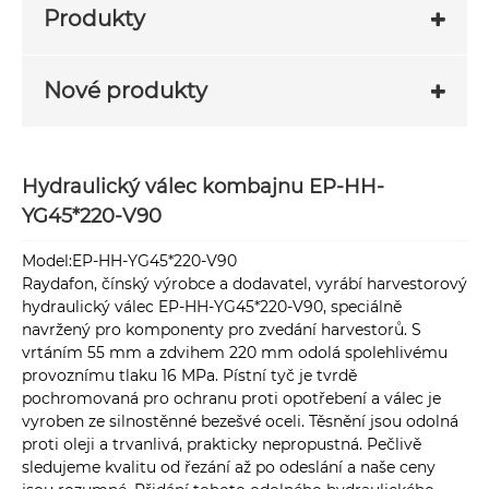
Produkty
Nové produkty
Hydraulický válec kombajnu EP-HH-
YG45*220-V90
Model:EP-HH-YG45*220-V90
Raydafon, čínský výrobce a dodavatel, vyrábí harvestorový
hydraulický válec EP-HH-YG45*220-V90, speciálně
navržený pro komponenty pro zvedání harvestorů. S
vrtáním 55 mm a zdvihem 220 mm odolá spolehlivému
provoznímu tlaku 16 MPa. Pístní tyč je tvrdě
pochromovaná pro ochranu proti opotřebení a válec je
vyroben ze silnostěnné bezešvé oceli. Těsnění jsou odolná
proti oleji a trvanlivá, prakticky nepropustná. Pečlivě
sledujeme kvalitu od řezání až po odeslání a naše ceny