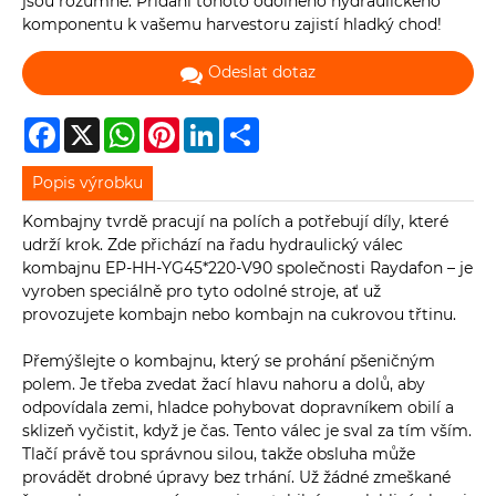
jsou rozumné. Přidání tohoto odolného hydraulického
komponentu k vašemu harvestoru zajistí hladký chod!
Odeslat dotaz
Facebook
X
WhatsApp
Pinterest
LinkedIn
Share
Popis výrobku
Kombajny tvrdě pracují na polích a potřebují díly, které
udrží krok. Zde přichází na řadu hydraulický válec
kombajnu EP-HH-YG45*220-V90 společnosti Raydafon – je
vyroben speciálně pro tyto odolné stroje, ať už
provozujete kombajn nebo kombajn na cukrovou třtinu.
Přemýšlejte o kombajnu, který se prohání pšeničným
polem. Je třeba zvedat žací hlavu nahoru a dolů, aby
odpovídala zemi, hladce pohybovat dopravníkem obilí a
sklizeň vyčistit, když je čas. Tento válec je sval za tím vším.
Tlačí právě tou správnou silou, takže obsluha může
provádět drobné úpravy bez trhání. Už žádné zmeškané