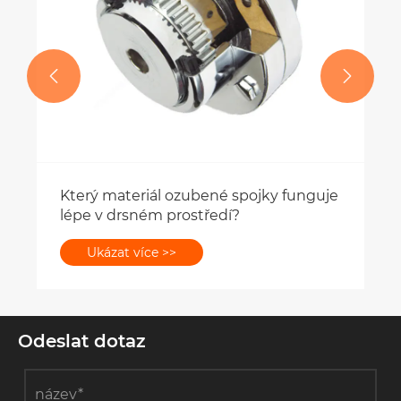


Který materiál ozubené spojky funguje
lépe v drsném prostředí?
Ukázat více >>
Odeslat dotaz