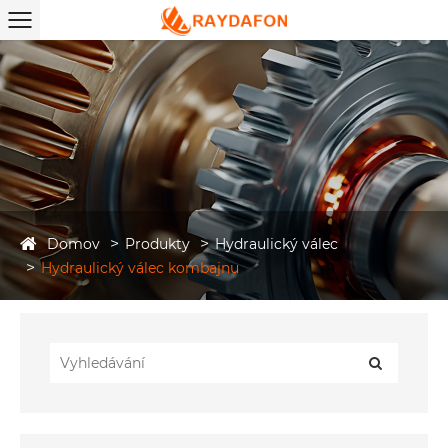
Domov
Produkty
Hydraulický válec
Hydraulický válec kombajnu