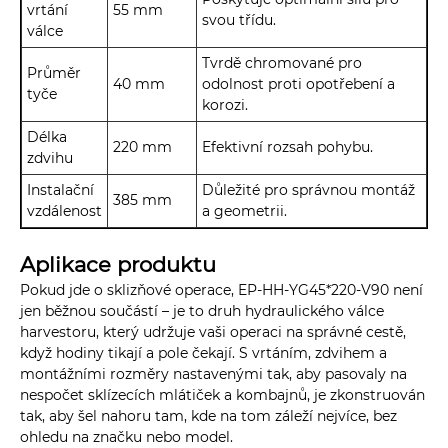
vrtání
55 mm
svou třídu.
válce
Tvrdě chromované pro
Průměr
40 mm
odolnost proti opotřebení a
tyče
korozi.
Délka
220 mm
Efektivní rozsah pohybu.
zdvihu
Instalační
Důležité pro správnou montáž
385 mm
vzdálenost
a geometrii.
Aplikace produktu
Pokud jde o sklizňové operace, EP-HH-YG45*220-V90 není
jen běžnou součástí – je to druh hydraulického válce
harvestoru, který udržuje vaši operaci na správné cestě,
když hodiny tikají a pole čekají. S vrtáním, zdvihem a
montážními rozměry nastavenými tak, aby pasovaly na
nespočet sklízecích mlátiček a kombajnů, je zkonstruován
tak, aby šel nahoru tam, kde na tom záleží nejvíce, bez
ohledu na značku nebo model.