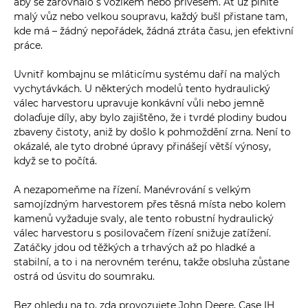
aby se zarovnalo s vozíkem nebo přívěsem. Ať už plníte
malý vůz nebo velkou soupravu, každý bušl přistane tam,
kde má – žádný nepořádek, žádná ztráta času, jen efektivní
práce.
Uvnitř kombajnu se mláticímu systému daří na malých
vychytávkách. U některých modelů tento hydraulický
válec harvestoru upravuje konkávní vůli nebo jemně
dolaďuje díly, aby bylo zajištěno, že i tvrdé plodiny budou
zbaveny čistoty, aniž by došlo k pohmoždění zrna. Není to
okázalé, ale tyto drobné úpravy přinášejí větší výnosy,
když se to počítá.
A nezapomeňme na řízení. Manévrování s velkým
samojízdným harvestorem přes těsná místa nebo kolem
kamenů vyžaduje svaly, ale tento robustní hydraulický
válec harvestoru s posilovačem řízení snižuje zatížení.
Zatáčky jdou od těžkých a trhavých až po hladké a
stabilní, a to i na nerovném terénu, takže obsluha zůstane
ostrá od úsvitu do soumraku.
Bez ohledu na to, zda provozujete John Deere, Case IH