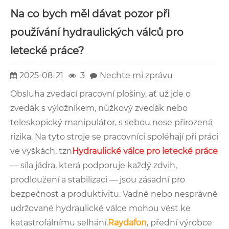
Na co bych měl dávat pozor při
používání hydraulických válců pro
letecké práce?
2025-08-21
3
Nechte mi zprávu
Obsluha zvedací pracovní plošiny, ať už jde o
zvedák s výložníkem, nůžkový zvedák nebo
teleskopický manipulátor, s sebou nese přirozená
rizika. Na tyto stroje se pracovníci spoléhají při práci
ve výškách, tzn
Hydraulické válce pro letecké práce
— síla jádra, která podporuje každý zdvih,
prodloužení a stabilizaci — jsou zásadní pro
bezpečnost a produktivitu. Vadné nebo nesprávně
udržované hydraulické válce mohou vést ke
katastrofálnímu selhání.
Raydafon
, přední výrobce