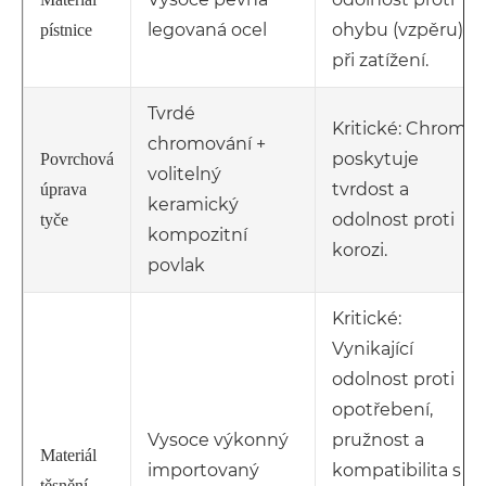
legovaná ocel
ohybu (vzpěru)
pístnice
při zatížení.
Tvrdé
Kritické: Chrom
chromování +
poskytuje
Povrchová
volitelný
tvrdost a
úprava
keramický
odolnost proti
tyče
kompozitní
korozi.
povlak
Kritické:
Vynikající
odolnost proti
opotřebení,
Vysoce výkonný
pružnost a
Materiál
importovaný
kompatibilita s
těsnění