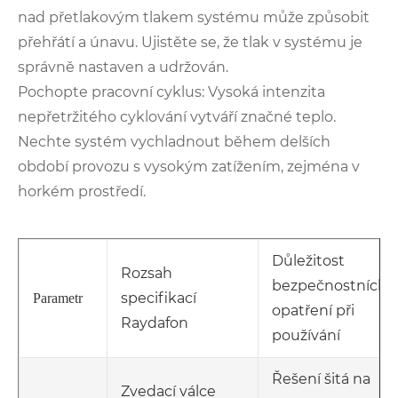
nad přetlakovým tlakem systému může způsobit
přehřátí a únavu. Ujistěte se, že tlak v systému je
správně nastaven a udržován.
Pochopte pracovní cyklus: Vysoká intenzita
nepřetržitého cyklování vytváří značné teplo.
Nechte systém vychladnout během delších
období provozu s vysokým zatížením, zejména v
horkém prostředí.
Důležitost
Rozsah
bezpečnostních
specifikací
Parametr
opatření při
Raydafon
používání
Řešení šitá na
Zvedací válce