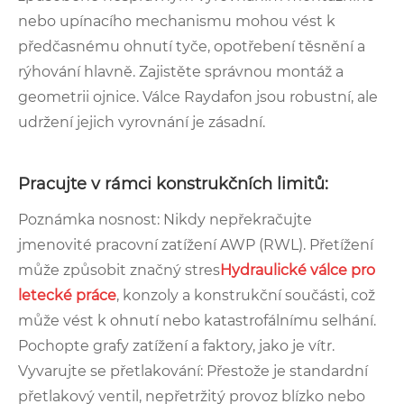
nebo upínacího mechanismu mohou vést k
předčasnému ohnutí tyče, opotřebení těsnění a
rýhování hlavně. Zajistěte správnou montáž a
geometrii ojnice. Válce Raydafon jsou robustní, ale
udržení jejich vyrovnání je zásadní.
Pracujte v rámci konstrukčních limitů:
Poznámka nosnost: Nikdy nepřekračujte
jmenovité pracovní zatížení AWP (RWL). Přetížení
může způsobit značný stres
Hydraulické válce pro
letecké práce
, konzoly a konstrukční součásti, což
může vést k ohnutí nebo katastrofálnímu selhání.
Pochopte grafy zatížení a faktory, jako je vítr.
Vyvarujte se přetlakování: Přestože je standardní
přetlakový ventil, nepřetržitý provoz blízko nebo