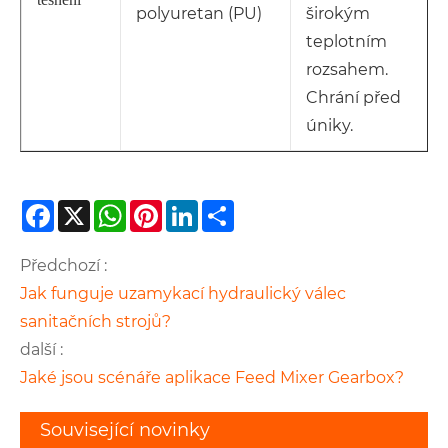
polyuretan (PU)
širokým
teplotním
rozsahem.
Chrání před
úniky.
Facebook
X
WhatsApp
Pinterest
LinkedIn
Share
Předchozí :
Jak funguje uzamykací hydraulický válec
sanitačních strojů?
další :
Jaké jsou scénáře aplikace Feed Mixer Gearbox?
Související novinky