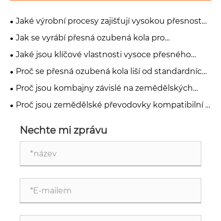
Jaké výrobní procesy zajišťují vysokou přesnost
přesných ozubených kol?
Jak se vyrábí přesná ozubená kola pro
průmyslové aplikace?
Jaké jsou klíčové vlastnosti vysoce přesného
ozubeného kola?
Proč se přesná ozubená kola liší od standardních
průmyslových ozubených kol?
Proč jsou kombajny závislé na zemědělských
převodovkách s vysokým točivým momentem?
Proč jsou zemědělské převodovky kompatibilní s
PTO široce používány v zemědělství?
Nechte mi zprávu