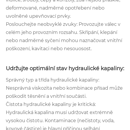
deformované, nadměrné opotřebení nebo
uvolněné upevňovací prvky.
Poslouchejte neobvyklé zvuky: Provozujte válec v
celém jeho provozním rozsahu. Skřípání, klepání
nebo nadměrné syčení mohou naznačovat vnitřní
poškození, kavitaci nebo nesouosost.
Udržujte optimální stav hydraulické kapaliny:
Správný typ a třída hydraulické kapaliny:
Nesprávná viskozita nebo kombinace přísad může
poškodit těsnění a vnitřní součásti.
Čistota hydraulické kapaliny je kritická:
Hydraulická kapalina musí udržovat extrémně
vysokou čistotu. Kontaminace (nečistoty, voda,
kovové částice) je hlavní příčinou selhání