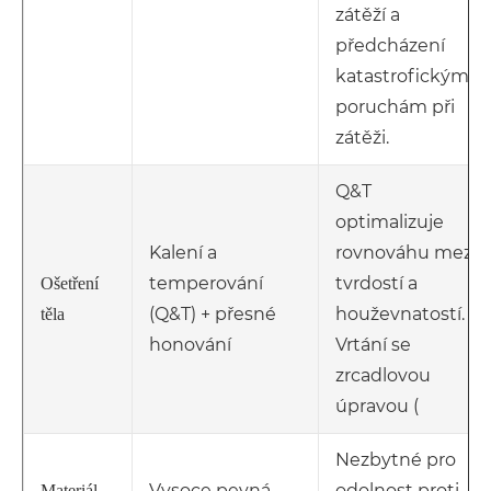
zátěží a
předcházení
katastrofickým
poruchám při
zátěži.
Q&T
optimalizuje
Kalení a
rovnováhu mezi
temperování
tvrdostí a
Ošetření
(Q&T) + přesné
houževnatostí.
těla
honování
Vrtání se
zrcadlovou
úpravou (
Nezbytné pro
Vysoce pevná
odolnost proti
Materiál