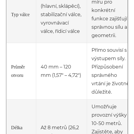
míru pro
(hlavní, sklápěcí),
konkrétní
stabilizační válce,
Typ válce
funkce zajišťují
vyrovnávací
správnou sílu a
válce, řídicí válce
geometrii.
Přímo souvisí s
výstupem síly.
40 mm – 120
Přizpůsobení
Průměr
mm (1,57" – 4,72")
správného
otvoru
vrtání je životně
důležité.
Umožňuje
provozní výšky
10-50 metrů.
Až 8 metrů (26,2
Délka
Zajistěte, aby