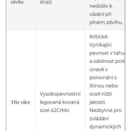
stop)
zdvihu
nedošlo k
vázání při
plném zdvihu.
Kritické:
Vynikající
pevnost v tahu
a odolnost proti
únavě v
porovnání s
litinou nebo
Vysokopevnostní
ocelí nižší
legovaná kovaná
jakosti.
Tělo válce
ocel 42CrMo
Nezbytné pro
zvládání
dynamických