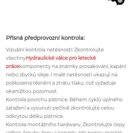
Přísná předprovozní kontrola:
Vizuální kontrola netěsností: Zkontrolujte
všechny
Hydraulické válce pro letecké
práce
komponenty na známky prosakování, kapání
nebo zbytků oleje. I malé netěsnosti ukazují na
poškozená těsnění a ztrátu tlaku, což vyžaduje
okamžitou pozornost.
Kontrola povrchu pístnice: Během cyklů úplného
zatažení a vysunutí pečlivě zkontrolujte celou
odkrytou délku pístnice.
Kontrola montážního hardwaru: Zkontrolujte čepy
vidlice, šrouby, čepy a konzoly, zda nejsou prasklé,