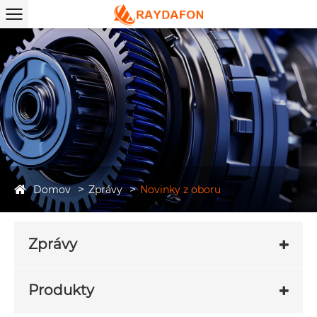
Domov
Zprávy
Novinky z oboru
Zprávy
Produkty