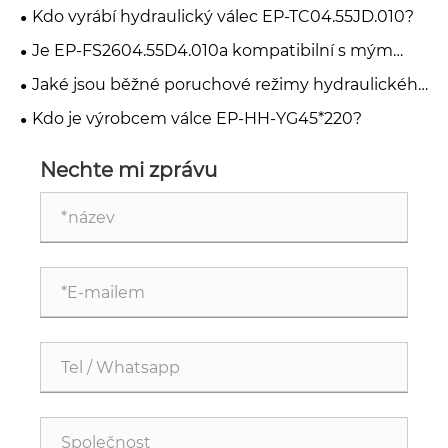
Kdo vyrábí hydraulický válec EP-TC04.55JD.010?
Je EP-FS2604.55D4.010a kompatibilní s mým
vysokozdvižným vozíkem?
Jaké jsou běžné poruchové režimy hydraulického
válce EP-HH-YG45*220-V90?
Kdo je výrobcem válce EP-HH-YG45*220?
Nechte mi zprávu