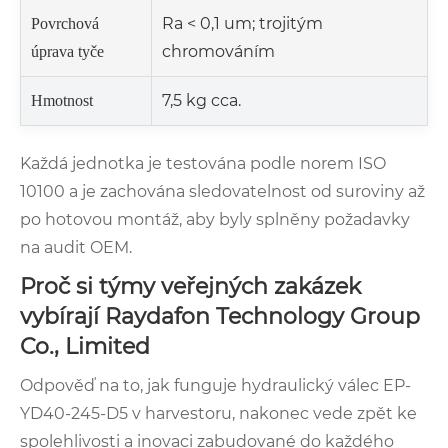
Ra < 0,1 um; trojitým
Povrchová
chromováním
úprava tyče
7,5 kg cca.
Hmotnost
Každá jednotka je testována podle norem ISO
10100 a je zachována sledovatelnost od suroviny až
po hotovou montáž, aby byly splněny požadavky
na audit OEM.
Proč si týmy veřejných zakázek
vybírají Raydafon Technology Group
Co., Limited
Odpověď na to, jak funguje hydraulický válec EP-
YD40-245-D5 v harvestoru, nakonec vede zpět ke
spolehlivosti a inovaci zabudované do každého