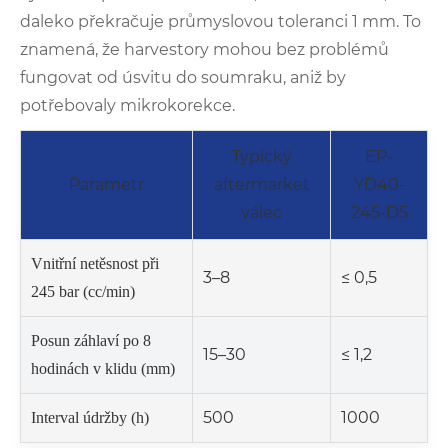
daleko překračuje průmyslovou toleranci 1 mm. To
znamená, že harvestory mohou bez problémů
fungovat od úsvitu do soumraku, aniž by
potřebovaly mikrokorekce.
Typický
EP-
Parametr
aftermarket
YD40-
válec
245-D5
Vnitřní netěsnost při
3–8
≤ 0,5
245 bar (cc/min)
Posun záhlaví po 8
15–30
≤ 1,2
hodinách v klidu (mm)
500
1000
Interval údržby (h)