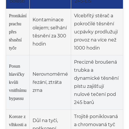
bolesti
245-D5
Vícebřitý stěrač a
Pronikání
Kontaminace
pokročilé těsnění
prachu
olejem; selhání
ucpávky prodlužují
přes
těsnění za 300
provoz na více než
těsnění
hodin
1000 hodin
tyče
Precizně broušená
Posun
trubka a
Nerovnoměrné
hlavičky
dynamické těsnění
řezání, ztráta
kvůli
pístu zajišťují
zrna
vnitřnímu
nulové tečení pod
bypassu
245 barů
Trojitě poniklovaná
Koroze z
Důl na tyči,
a chromovaná tyč
vlhkosti a
poškození