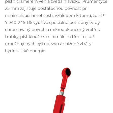
pístnicí směrem ven a zvedá hlavičku. Průměr tyče
25 mm zajišťuje dostatečnou pevnost při
minimalizaci hmotnosti. Vzhledem k tomu, že EP-
YD40-245-D5 využívá speciálně potažený tvrdý
chromovaný povrch a mikrodokončený vnitřek
trubky, píst klouže s minimálním třením, což
umožňuje rychlejší odezvu a snížené ztráty
hydraulické energie.