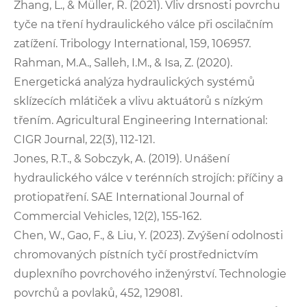
Zhang, L., & Müller, R. (2021). Vliv drsnosti povrchu
tyče na tření hydraulického válce při oscilačním
zatížení. Tribology International, 159, 106957.
Rahman, M.A., Salleh, I.M., & Isa, Z. (2020).
Energetická analýza hydraulických systémů
sklízecích mlátiček a vlivu aktuátorů s nízkým
třením. Agricultural Engineering International:
CIGR Journal, 22(3), 112-121.
Jones, R.T., & Sobczyk, A. (2019). Unášení
hydraulického válce v terénních strojích: příčiny a
protiopatření. SAE International Journal of
Commercial Vehicles, 12(2), 155-162.
Chen, W., Gao, F., & Liu, Y. (2023). Zvýšení odolnosti
chromovaných pístních tyčí prostřednictvím
duplexního povrchového inženýrství. Technologie
povrchů a povlaků, 452, 129081.