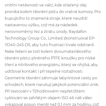
vnitřní netěsnosti ve válci, kde stlačený olej
proniká kolem těsnění pístu do vratné komory. Pro
kupujícího to znamená stroje, které neudrží
nastavenou výšku, což má za následek
nerovnoměrný řez a ztrátu úrody. Raydafon
Technology Group Co., Limited zkonstruoval EP-
YD40-245-D5, aby tuto frustraci trvale odstranil.
Naše řešení se točí kolem dvoumateriálového
těsnění pístu: plněného PTFE kroužku pro nízké
tření a nitrilového energizéru, který se ohýbá, aby
udržoval kontakt i při tepelné roztažnosti.
Geometrie těsnění zahrnuje labyrintové cesty po
schodech, které narušují jakýkoli potenciální únik.
Při testování v 72hodinovém nepřetržitém
cyklování se zahřátým olejem ISO 46 náš válec
vykazoval posun menší než 0,1 mm za hodinu, což