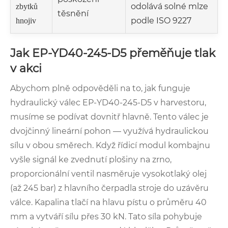
odolává solné mlze
zbytků
těsnění
podle ISO 9227
hnojiv
Jak EP-YD40-245-D5 přeměňuje tlak
v akci
Abychom plně odpověděli na to, jak funguje
hydraulický válec EP-YD40-245-D5 v harvestoru,
musíme se podívat dovnitř hlavně. Tento válec je
dvojčinný lineární pohon — využívá hydraulickou
sílu v obou směrech. Když řídicí modul kombajnu
vyšle signál ke zvednutí plošiny na zrno,
proporcionální ventil nasměruje vysokotlaký olej
(až 245 bar) z hlavního čerpadla stroje do uzávěru
válce. Kapalina tlačí na hlavu pístu o průměru 40
mm a vytváří sílu přes 30 kN. Tato síla pohybuje