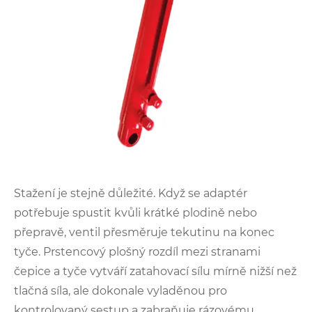
Stažení je stejně důležité. Když se adaptér
potřebuje spustit kvůli krátké plodině nebo
přepravě, ventil přesměruje tekutinu na konec
tyče. Prstencový plošný rozdíl mezi stranami
čepice a tyče vytváří zatahovací sílu mírně nižší než
tlačná síla, ale dokonale vyladěnou pro
kontrolovaný sestup a zabraňuje rázovému