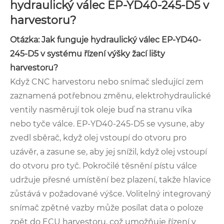
hydraulický válec EP-YD40-245-D5 v
harvestoru?
Otázka: Jak funguje hydraulický válec EP-YD40-
245-D5 v systému řízení výšky žací lišty
harvestoru?
Když CNC harvestoru nebo snímač sledující zem
zaznamená potřebnou změnu, elektrohydraulické
ventily nasměrují tok oleje buď na stranu víka
nebo tyče válce. EP-YD40-245-D5 se vysune, aby
zvedl sběrač, když olej vstoupí do otvoru pro
uzávěr, a zasune se, aby jej snížil, když olej vstoupí
do otvoru pro tyč. Pokročilé těsnění pístu válce
udržuje přesné umístění bez plazení, takže hlavice
zůstává v požadované výšce. Volitelný integrovaný
snímač zpětné vazby může posílat data o poloze
zpět do ECU harvestoru, což umožňuje řízení v