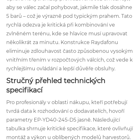
aby se válec začal pohybovat, jakmile tlak dosáhne
5 barů – což je výrazně pod typickým prahem. Tato
rychlá odezva je kritická při kombinování ve
zvlněném terénu, kde se hlavice musí upravovat
několikrát za minutu. Konstrukce Raydafonu
eliminuje zdlouhavost často způsobenou vysokým
vnitřním třením v rozpočtových válcích, což vede k
rychlejšímu ovládání a lepší důvěře obsluhy.
Stručný přehled technických
specifikací
Pro profesionály v oblasti nákupu, kteří potřebují
tvrdá data k rozhodování o dodavatelích, hovoří
parametry EP-YD40-245-D5 jasně. Následující
tabulka shrnuje kritické specifikace, které ovlivňují
montáž a výkon u oblíbených modelů harvestorů.