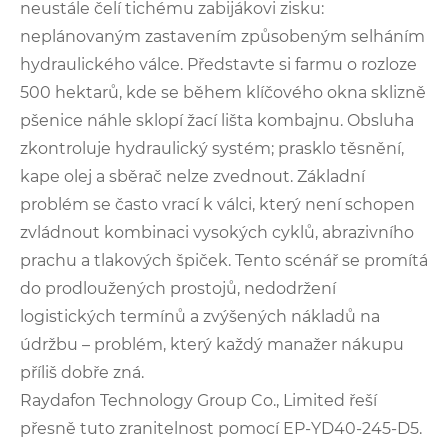
neustále čelí tichému zabijákovi zisku:
neplánovaným zastavením způsobeným selháním
hydraulického válce. Představte si farmu o rozloze
500 hektarů, kde se během klíčového okna sklizně
pšenice náhle sklopí žací lišta kombajnu. Obsluha
zkontroluje hydraulický systém; prasklo těsnění,
kape olej a sběrač nelze zvednout. Základní
problém se často vrací k válci, který není schopen
zvládnout kombinaci vysokých cyklů, abrazivního
prachu a tlakových špiček. Tento scénář se promítá
do prodloužených prostojů, nedodržení
logistických termínů a zvýšených nákladů na
údržbu – problém, který každý manažer nákupu
příliš dobře zná.
Raydafon Technology Group Co., Limited řeší
přesně tuto zranitelnost pomocí EP-YD40-245-D5.