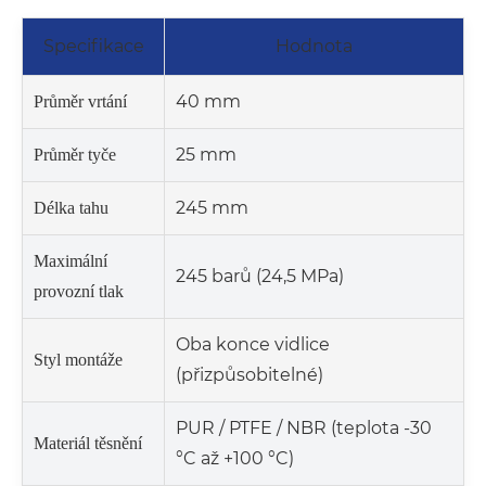
Specifikace
Hodnota
40 mm
Průměr vrtání
25 mm
Průměr tyče
245 mm
Délka tahu
Maximální
245 barů (24,5 MPa)
provozní tlak
Oba konce vidlice
Styl montáže
(přizpůsobitelné)
PUR / PTFE / NBR (teplota -30
Materiál těsnění
°C až +100 °C)