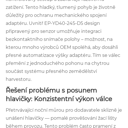
zatížení. Tento hladký, tlumený pohyb je životně
důležitý pro ochranu mechanického spojení
adaptéru. Uvnitř EP-YD40-245-D5 design
připravený pro senzor umožňuje integraci
bezkontaktního snímače polohy – možnost, na
kterou mnoho výrobců OEM spoléhá, ​​aby dosáhli
přesné automatizace výšky adaptéru. Tím se válec
přemění z jednoduchého pohonu na chytrou
součást systému přesného zemědělství
harvestoru.
Řešení problému s posunem
hlavičky: Konzistentní výkon válce
Přetrvávající noční můrou pro dodavatele sklizně je
unášení hlavičky — pomalé prověšování žací lišty
během provozu. Tento problém často pramení z