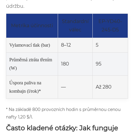
údržbu.
Standardní
EP-YD40-
Metrika účinnosti
válec
245-D5
8–12
5
Vylamovací tlak (bar)
Průměrná ztráta třením
180
95
(W)
Úspora paliva na
—
Až 280
kombajn (l/rok)*
* Na základě 800 provozních hodin s průměrnou cenou
nafty 1,20 $/l.
Často kladené otázky: Jak funguje