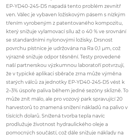
EP-YD40-245-D5 napadá tento problém zevnitř
ven. Válec je vybaven ložiskovým pásem s nízkým
třením vyrobeným z patentovaného kompozitu,
který snižuje vylamovací sílu až o 40 % ve srovnání
se standardními nylonovými ložisky. Drsnost
povrchu pístnice je udržována na Ra 0,1 µm, což
výrazně snižuje odpor těsnění. Testy provedené
naší partnerskou výzkumnou laboratoří potvrzují,
že v typické aplikaci sběrače zrna může výměna
starých válců za jednotky EP-YD40-245-D5 vést k
2–3% úspoře paliva během jedné sezóny sklizně. To
může znít málo, ale pro vozový park spravující 20
harvestorů to znamená snížení nákladů na palivo v
tisících dolarů. Snížená tvorba tepla navíc
prodlužuje životnost hydraulického oleje a
pomocných součástí, což dále snižuje náklady na