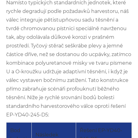
Namísto typických standardních jednotek, které
rychle degradují podle požadavků harvestoru, náš
válec integruje pětistupňovou sadu těsnění a
tvrdě chromovanou pístnici speciálně navrženou
tak, aby odolávala důlkové korozi v prašném
prostředí. Tyčový stěrač seškrábe plevy a jemné
částice dříve, než se dostanou do ucpávky, zatímco
kombinace polyuretanové misky ve tvaru písmene
U a O-kroužku udržuje adaptivní těsnění, i když je
válec vystaven bočnímu zatížení. Tato konstrukce
přímo zabraňuje scénáři profouknutí běžného
těsnění. Níže je rychlé srovnání bodů bolesti
standardního harvestorového válce oproti řešení
EP-YD40-245-D5:
Bod
Řešení EP-YD40-
Následek