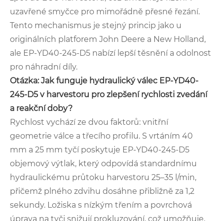
uzavřené smyčce pro mimořádně přesné řezání.
Tento mechanismus je stejný princip jako u
originálních platforem John Deere a New Holland,
ale EP-YD40-245-D5 nabízí lepší těsnění a odolnost
pro náhradní díly.
Otázka: Jak funguje hydraulický válec EP-YD40-
245-D5 v harvestoru pro zlepšení rychlosti zvedání
a reakční doby?
Rychlost vychází ze dvou faktorů: vnitřní
geometrie válce a třecího profilu. S vrtáním 40
mm a 25 mm tyčí poskytuje EP-YD40-245-D5
objemový výtlak, který odpovídá standardnímu
hydraulickému průtoku harvestoru 25–35 l/min,
přičemž plného zdvihu dosáhne přibližně za 1,2
sekundy. Ložiska s nízkým třením a povrchová
úprava na tyči snižují prokluzování, což umožňuje,