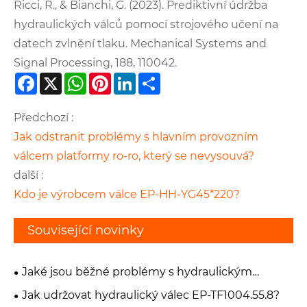
Ricci, R., & Bianchi, G. (2023). Prediktivní údržba
hydraulických válců pomocí strojového učení na
datech zvlnění tlaku. Mechanical Systems and
Signal Processing, 188, 110042.
Facebook
X
WhatsApp
Pinterest
LinkedIn
Share
Předchozí :
Jak odstranit problémy s hlavním provozním
válcem platformy ro-ro, který se nevysouvá?
další :
Kdo je výrobcem válce EP-HH-YG45*220?
Související novinky
Jaké jsou běžné problémy s hydraulickým
zvedacím válcem EP-FT800.55A.012?
Jak udržovat hydraulický válec EP-TF1004.55.8?