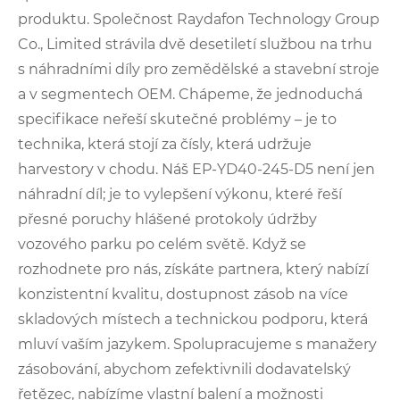
produktu. Společnost Raydafon Technology Group
Co., Limited strávila dvě desetiletí službou na trhu
s náhradními díly pro zemědělské a stavební stroje
a v segmentech OEM. Chápeme, že jednoduchá
specifikace neřeší skutečné problémy – je to
technika, která stojí za čísly, která udržuje
harvestory v chodu. Náš EP-YD40-245-D5 není jen
náhradní díl; je to vylepšení výkonu, které řeší
přesné poruchy hlášené protokoly údržby
vozového parku po celém světě. Když se
rozhodnete pro nás, získáte partnera, který nabízí
konzistentní kvalitu, dostupnost zásob na více
skladových místech a technickou podporu, která
mluví vaším jazykem. Spolupracujeme s manažery
zásobování, abychom zefektivnili dodavatelský
řetězec, nabízíme vlastní balení a možnosti