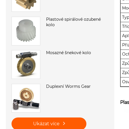
Mo
Typ
Plastové spirálové ozubené
kolo
Tří
Apl
Př
Mosazné šnekové kolo
Oc
Způ
Zp
Os
Duplexní Worms Gear
Pla
Ukázat více