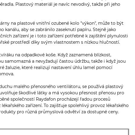
radla. Plastový materiál je navíc nevodivý, takže při jeho
.
kárny na plastové vnitřní ozubené kolo "výkon", může to být
 kanálu, aby se zabránilo zaseknutí papíru. Stejně jako
 zařízení je i toto zařízení potřebné k zajištění plynulosti
ské prostředí díky svým vlastnostem s nízkou hlučností.
víráku na odpadkové koše. Když zaznamená blízkost,
sou samomazná a nevyžadují častou údržbu, takže i když jsou
tré žaluzie, které realizují nastavení úhlu lamel pomocí
domova.
zduchu malého přenosného ventilátoru, se používá plastový
neuvolňuje škodlivé látky a má vysokou přesnost přenosu pro
áběné společností Raydafon procházejí řadou procesů
z lékařského zařízení. To zajišťuje spolehlivý provoz lékařského
produkty pro různá průmyslová odvětví za dostupné ceny.