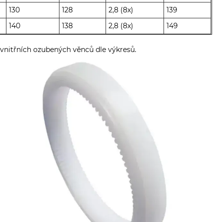
130
128
2,8 (8x)
139
140
138
2,8 (8x)
149
h vnitřních ozubených věnců dle výkresů.