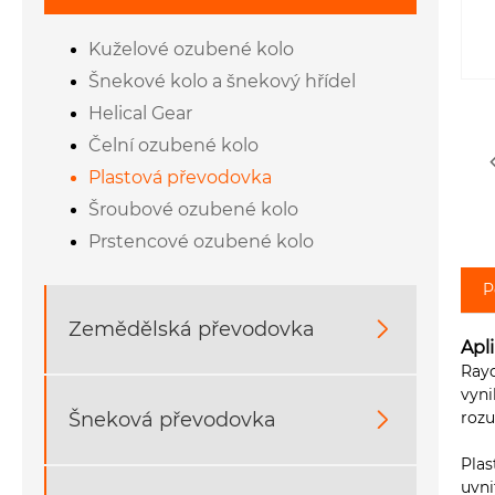
Kuželové ozubené kolo
Šnekové kolo a šnekový hřídel
Helical Gear
Čelní ozubené kolo
Plastová převodovka
Šroubové ozubené kolo
Prstencové ozubené kolo
P
Zemědělská převodovka

Apl
Rayd
vyni
Šneková převodovka

rozu
Plas
uvni