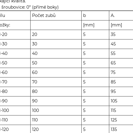
kající kvalita.
 šroubovice: 0° (přímé boky)
ílu
Počet zubů
b
A.
ožky:
[mm]
[mm]
1-20
20
5
35
1-30
30
5
45
1-40
40
5
55
1-50
50
5
65
1-60
60
5
75
1-70
70
5
85
1-80
80
5
95
1-90
90
5
105
-100
100
5
115
-110
110
5
125
-120
120
5
135