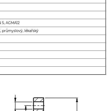
IN 5, AGMA12
í, průmyslový, lékařský