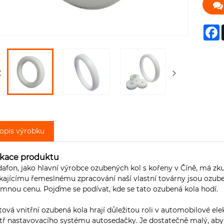
F
opis výrobku
ikace produktu
afon, jako hlavní výrobce ozubených kol s kořeny v Číně, má zk
kajícímu řemeslnému zpracování naší vlastní továrny jsou ozubená
mnou cenu. Pojďme se podívat, kde se tato ozubená kola hodí.
tová vnitřní ozubená kola hrají důležitou roli v automobilové el
tř nastavovacího systému autosedačky. Je dostatečně malý, aby