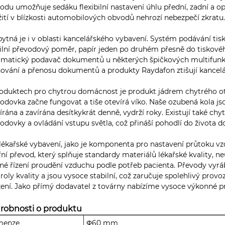
odu umožňuje sedáku flexibilní nastavení úhlu přední, zadní a opě
ití v blízkosti automobilových obvodů nehrozí nebezpečí zkratu
ytná je i v oblasti kancelářského vybavení. Systém podávání tis
ilní převodový poměr, papír jeden po druhém přesně do tiskového
matický podavač dokumentů u některých špičkových multifunkčních
ování a přenosu dokumentů a produkty Raydafon ztišují kancelář
oduktech pro chytrou domácnost je produkt jádrem chytrého ot
odovka začne fungovat a tiše otevírá víko. Naše ozubená kola j
írána a zavírána desítkykrát denně, vydrží roky. Existují také chy
odovky a ovládání vstupu světla, což přináší pohodlí do života 
lékařské vybavení, jako je komponenta pro nastavení průtoku v
řní převod, který splňuje standardy materiálů lékařské kvality, 
né řízení proudění vzduchu podle potřeb pacienta. Převody vyr
roly kvality a jsou vysoce stabilní, což zaručuje spolehlivý provo
zení. Jako přímý dodavatel z továrny nabízíme vysoce výkonné 
robnosti o produktu
menze
Φ60 mm