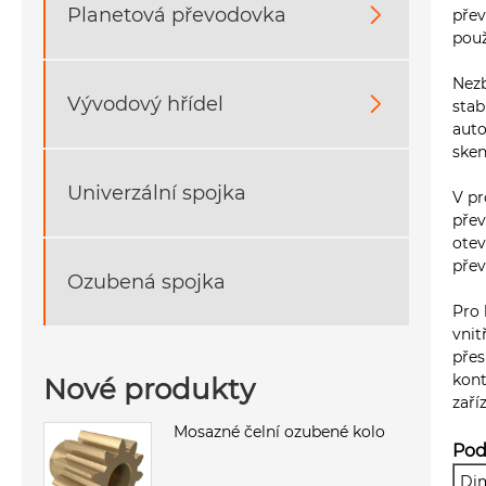
Planetová převodovka

přev
použ
Nezb
Vývodový hřídel

stab
auto
sken
Univerzální spojka
V pr
přev
otev
přev
Ozubená spojka
Pro 
vnit
přes
kont
Nové produkty
zaří
Mosazné čelní ozubené kolo
Pod
Di