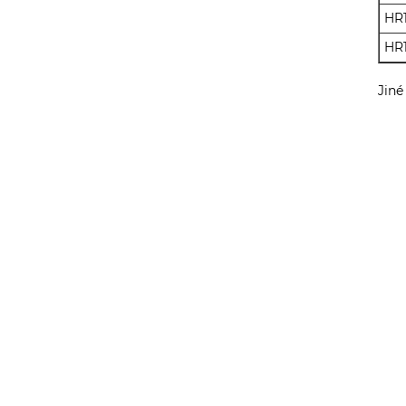
HR1
HR1
Jiné