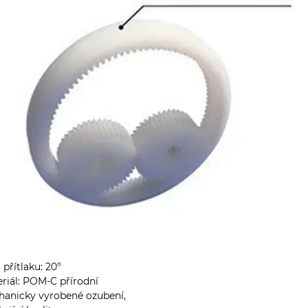
 přítlaku: 20°
riál: POM-C přírodní
anicky vyrobené ozubení,