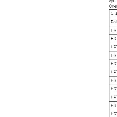
vyni
Úhel
č. d
Pol
HR
HR
HR
HR
HR
HR
HR
HR
HR1
HR1
HR1