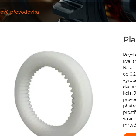
tová převodovka
Pla
Raydaf
kvalit
Naše p
od 0,
vyrob
dvakrá
kola.
převo
přístr
prostř
vašich
mrtvé