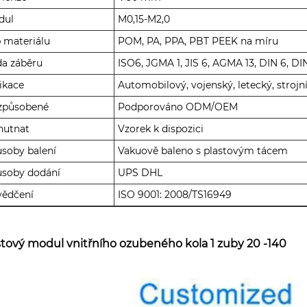
dul
M0,15-M2,0
 materiálu
POM, PA, PPA, PBT PEEK na míru
da záběru
ISO6, JGMA 1, JIS 6, AGMA 13, DIN 6, D
ikace
Automobilový, vojenský, letecký, strojn
izpůsobené
Podporováno ODM/OEM
hutnat
Vzorek k dispozici
soby balení
Vakuově baleno s plastovým tácem
ůsoby dodání
UPS DHL
vědčení
ISO 9001: 2008/TS16949
stový modul vnitřního ozubeného kola 1 zuby 20 -140