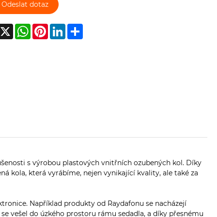
Odeslat dotaz
acebook
X
WhatsApp
Pinterest
LinkedIn
Share
ušenosti s výrobou plastových vnitřních ozubených kol. Díky
 kola, která vyrábíme, nejen vynikající kvality, ale také za
ektronice. Například produkty od Raydafonu se nacházejí
 se vešel do úzkého prostoru rámu sedadla, a díky přesnému