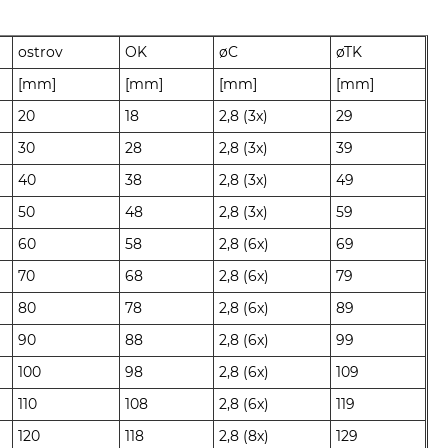
ostrov
OK
øC
øTK
[mm]
[mm]
[mm]
[mm]
20
18
2,8 (3x)
29
30
28
2,8 (3x)
39
40
38
2,8 (3x)
49
50
48
2,8 (3x)
59
60
58
2,8 (6x)
69
70
68
2,8 (6x)
79
80
78
2,8 (6x)
89
90
88
2,8 (6x)
99
100
98
2,8 (6x)
109
110
108
2,8 (6x)
119
120
118
2,8 (8x)
129