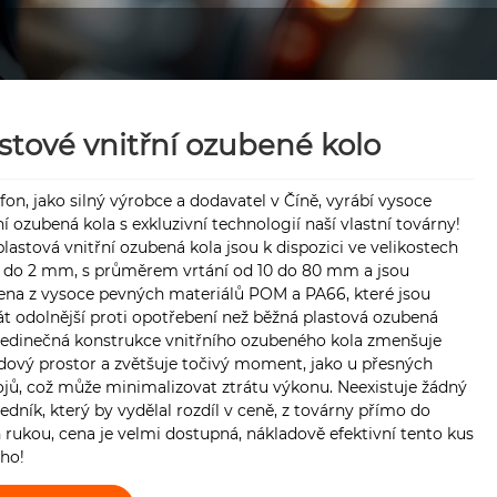
stové vnitřní ozubené kolo
on, jako silný výrobce a dodavatel v Číně, vyrábí vysoce
ní ozubená kola s exkluzivní technologií naší vlastní továrny!
lastová vnitřní ozubená kola jsou k dispozici ve velikostech
2 do 2 mm, s průměrem vrtání od 10 do 80 mm a jsou
ena z vysoce pevných materiálů POM a PA66, které jsou
t odolnější proti opotřebení než běžná plastová ozubená
 Jedinečná konstrukce vnitřního ozubeného kola zmenšuje
dový prostor a zvětšuje točivý moment, jako u přesných
ojů, což může minimalizovat ztrátu výkonu. Neexistuje žádný
edník, který by vydělal rozdíl v ceně, z továrny přímo do
 rukou, cena je velmi dostupná, nákladově efektivní tento kus
ho!