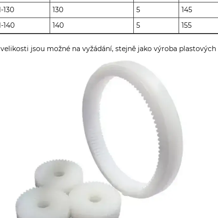
-130
130
5
145
-140
140
5
155
 velikosti jsou možné na vyžádání, stejně jako výroba plastovýc