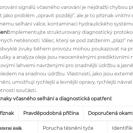
orování signálů včasného varování je nejdražší chybou 
t jako problém „opravit později“, ale je to příznak vnitř
nému selhání válce, kontaminaci hydraulického syst
ení:
Implementujte strukturovaný diagnostický protokol.
vných netěsností. Válec, který se pod zatížením „plazí“ n
bvyklé zvuky během provozu mohou poukazovat na probl
ušky a analýza oleje jsou neocenitelnými prediktivními 
kovými lahvemi navrženými pro snadnější údržbu a jasně
hledem na snadnou údržbu. Vlastnosti, jako jsou extern
nění, umožňují rychlejší a levnější opravy, rychlejší návra
otnosti součásti.
znaky včasného selhání a diagnostická opatření:
říznak
Pravděpodobná příčina
Doporučená okamž
Porucha těsnění tyče
Identifik
xterní únik