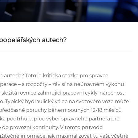
 popelářských autech?
 autech? Toto je kritická otázka pro správce
 operace – a rozpočty – závisí na neúnavném výkonu
složitá rovnice zahrnující pracovní cykly, náročnost
ého. Typický hydraulický válec na svozovém voze může
le předčasné poruchy během pouhých 12-18 měsíců
ylka podtrhuje, proč výběr správného partnera pro
 do provozní kontinuity. V tomto průvodci
žitečné informace, jak maximalizovat tu vaši, včetně