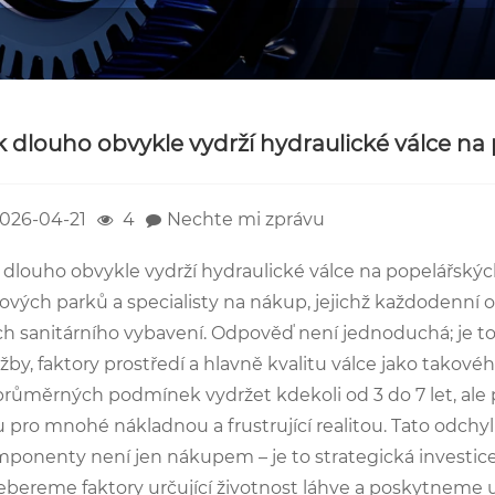
k dlouho obvykle vydrží hydraulické válce na
026-04-21
4
Nechte mi zprávu
 dlouho obvykle vydrží hydraulické válce na popelářských
ových parků a specialisty na nákup, jejichž každodenní
ich sanitárního vybavení. Odpověď není jednoduchá; je to 
žby, faktory prostředí a hlavně kvalitu válce jako takov
průměrných podmínek vydržet kdekoli od 3 do 7 let, a
u pro mnohé nákladnou a frustrující realitou. Tato odch
ponenty není jen nákupem – je to strategická investice
ebereme faktory určující životnost láhve a poskytneme u