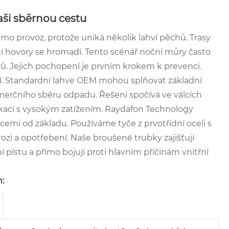
vaši sběrnou cestu
 mimo provoz, protože uniká několik lahví pěchů. Trasy
sní hovory se hromadí. Tento scénář noční můry často
rů. Jejich pochopení je prvním krokem k prevenci.
ací. Standardní lahve OEM mohou splňovat základní
merčního sběru odpadu. Řešení spočívá ve válcích
kací s vysokým zatížením. Raydafon Technology
cemi od základu. Používáme tyče z prvotřídní oceli s
zi a opotřebení. Naše broušené trubky zajišťují
pístu a přímo bojují proti hlavním příčinám vnitřní
n: