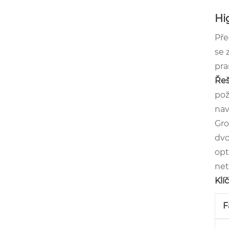
Hi
Pře
se 
pra
Řeš
pož
nav
Gro
dvo
opt
net
Klí
F