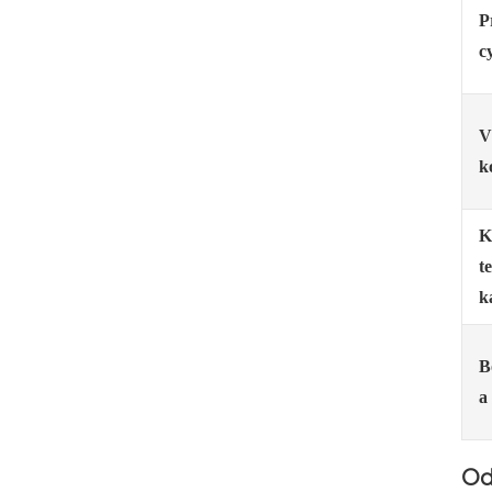
P
c
V
k
K
t
k
B
a
Od