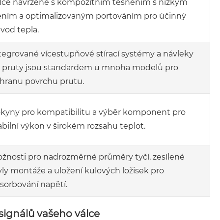
lce navržené s kompozitním těsněním s nízkým
ením a optimalizovaným portováním pro účinný
vod tepla.
tegrované vícestupňové stírací systémy a návleky
 pruty jsou standardem u mnoha modelů pro
hranu povrchu prutu.
kyny pro kompatibilitu a výběr komponent pro
abilní výkon v širokém rozsahu teplot.
žnosti pro nadrozměrné průměry tyčí, zesílené
yly montáže a uložení kulových ložisek pro
sorbování napětí.
signálů vašeho válce