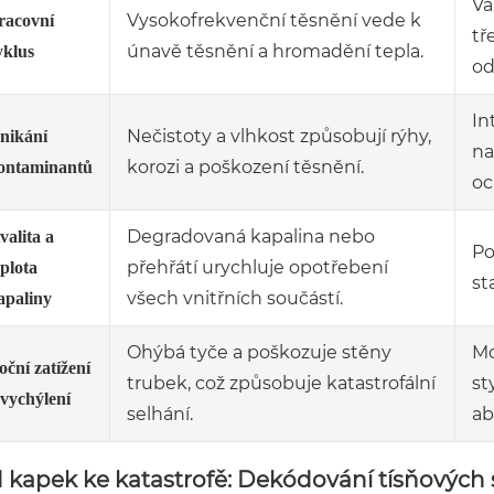
Vá
Vysokofrekvenční těsnění vede k
racovní
tř
únavě těsnění a hromadění tepla.
yklus
od
In
Nečistoty a vlhkost způsobují rýhy,
nikání
na
korozi a poškození těsnění.
ontaminantů
oc
Degradovaná kapalina nebo
valita a
Po
přehřátí urychluje opotřebení
eplota
st
všech vnitřních součástí.
apaliny
Ohýbá tyče a poškozuje stěny
Mo
oční zatížení
trubek, což způsobuje katastrofální
st
 vychýlení
selhání.
ab
 kapek ke katastrofě: Dekódování tísňových 