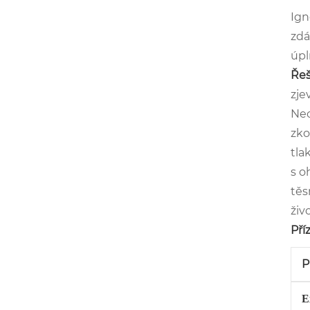
Ign
zdá
úpl
Řeš
zje
Neo
zko
tla
s o
těs
živ
Pří
P
E