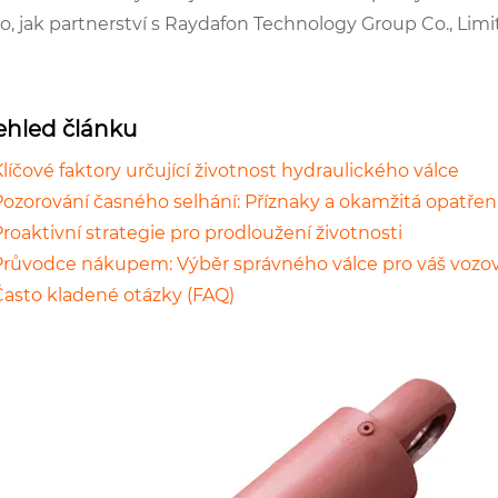
o, jak partnerství s Raydafon Technology Group Co., Limit
ehled článku
líčové faktory určující životnost hydraulického válce
Pozorování časného selhání: Příznaky a okamžitá opatřen
roaktivní strategie pro prodloužení životnosti
Průvodce nákupem: Výběr správného válce pro váš vozo
Často kladené otázky (FAQ)