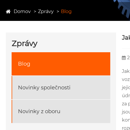
Domov
Zprávy
Blog
Ja
Zprávy
2
Blog
Jak
voz
Novinky společnosti
jej
údr
za 
Novinky z oboru
jso
kom
roz