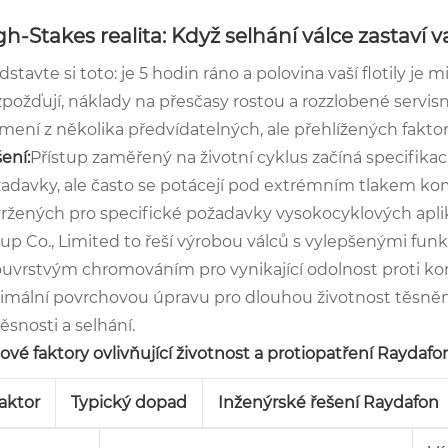
gh-Stakes realita: Když selhání válce zastaví 
dstavte si toto: je 5 hodin ráno a polovina vaší flotily je
zpožďují, náklady na přesčasy rostou a rozzlobené servi
mení z několika předvídatelných, ale přehlížených fakto
ení:
Přístup zaměřený na životní cyklus začíná specifik
adavky, ale často se potácejí pod extrémním tlakem ko
ržených pro specifické požadavky vysokocyklových apli
up Co., Limited to řeší výrobou válců s vylepšenými funk
uvrstvým chromováním pro vynikající odolnost proti koro
imální povrchovou úpravu pro dlouhou životnost těsnění 
ěsnosti a selhání.
čové faktory ovlivňující životnost a protiopatření Raydafo
aktor
Typický dopad
Inženýrské řešení Raydafon