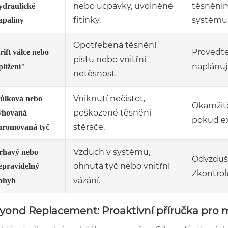
nebo ucpávky, uvolněné
těsněním
ydraulické
fitinky.
systému
apaliny
Opotřebená těsnění
Proveďte 
rift válce nebo
pístu nebo vnitřní
naplánu
plížení"
netěsnost.
Vniknutí nečistot,
ůlková nebo
Okamžitě
poškozené těsnění
ýhovaná
pokud ex
stěrače.
hromovaná tyč
Vzduch v systému,
rhavý nebo
Odvzdušn
ohnutá tyč nebo vnitřní
epravidelný
Zkontrol
vázání.
ohyb
yond Replacement: Proaktivní příručka pro m