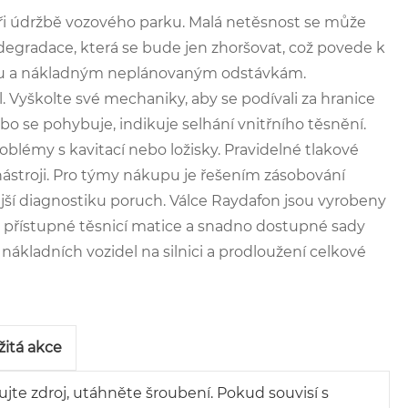
při údržbě vozového parku. Malá netěsnost se může
ní degradace, která se bude jen zhoršovat, což povede k
ému a nákladným neplánovaným odstávkám.
 Vyškolte své mechaniky, aby se podívali za hranice
ebo se pohybuje, indikuje selhání vnitřního těsnění.
émy s kavitací nebo ložisky. Pravidelné tlakové
nástroji. Pro týmy nákupu je řešením zásobování
jší diagnostiku poruch. Válce Raydafon jsou vyrobeny
ě přístupné těsnicí matice a snadno dostupné sady
t nákladních vozidel na silnici a prodloužení celkové
itá akce
ujte zdroj, utáhněte šroubení. Pokud souvisí s