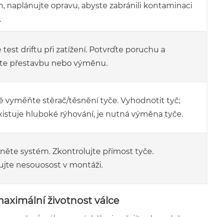
, naplánujte opravu, abyste zabránili kontaminaci
.
test driftu při zatížení. Potvrďte poruchu a
jte přestavbu nebo výměnu.
 vyměňte stěrač/těsnění tyče. Vyhodnotit tyč;
istuje hluboké rýhování, je nutná výměna tyče.
ěte systém. Zkontrolujte přímost tyče.
ujte nesouosost v montáži.
aximální životnost válce