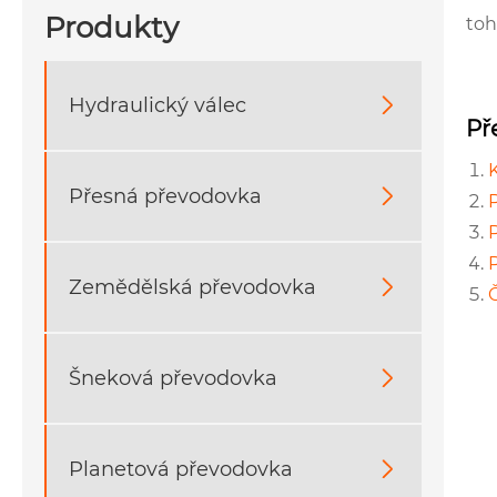
Produkty
toh
Hydraulický válec

Př
K
Přesná převodovka

P
Zemědělská převodovka

Šneková převodovka

Planetová převodovka
