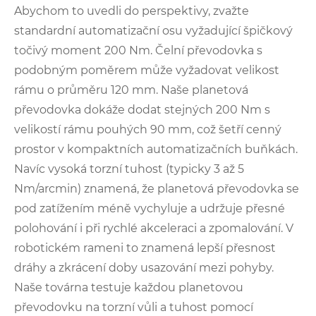
Abychom to uvedli do perspektivy, zvažte
standardní automatizační osu vyžadující špičkový
točivý moment 200 Nm. Čelní převodovka s
podobným poměrem může vyžadovat velikost
rámu o průměru 120 mm. Naše planetová
převodovka dokáže dodat stejných 200 Nm s
velikostí rámu pouhých 90 mm, což šetří cenný
prostor v kompaktních automatizačních buňkách.
Navíc vysoká torzní tuhost (typicky 3 až 5
Nm/arcmin) znamená, že planetová převodovka se
pod zatížením méně vychyluje a udržuje přesné
polohování i při rychlé akceleraci a zpomalování. V
robotickém rameni to znamená lepší přesnost
dráhy a zkrácení doby usazování mezi pohyby.
Naše továrna testuje každou planetovou
převodovku na torzní vůli a tuhost pomocí