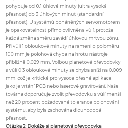
pohybuje od 0,1 úhlové minuty (ultra vysoká
přesnost) do 3 úhlových minut (standardní
přesnost). U systémů poháněných servomotorem
je opakovatelnost přímo ovlivněna vůlí, protože
každá změna směru zavádí úhlovou mrtvou zónu.
Při vůli 1 obloukové minuty na rameni o poloměru
100 mm je polohová chyba na hrotu nástroje
přibližně 0,029 mm. Volbou planetové převodovky
s vůlí 0,3 obloukové minuty se chyba sníží na 0,009
mm, což je kritické pro vysoce přesné aplikace,
jako je vrtání PCB nebo laserové gravírování. Naše
továrna doporučuje zvolit převodovku s vůlí menší
než 20 procent požadované tolerance polohování
systému, aby byla zachována dlouhodobá
přesnost.
Otázka 2: Dokáže si planetová převodovka