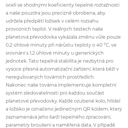
oceli se shodnými koeficienty tepelné roztažnosti
a naše pouzdra jsou precizně obrobena, aby
udržela předpětí ložisek v celém rozsahu
provozních teplot. V reálných testech naše
planetová převodovka vykázala změnu vůle pouze
0,2 úhlové minuty při nárůstu teploty o 40 °C, ve
srovnání s 1,2 úhlové minuty u generických
jednotek. Tato tepelná stabilita je nezbytná pro
vysoce přesná automatizační zařízení, která běží v
neregulovaných továrních prostředích.
Nakonec naše továrna implementuje kompletní
systém sledovatelnosti pro každou součást
planetové převodovky. Každé ozubené kolo, hřídel
a ložisko je označeno jedinečným QR kódem, který
zaznamenává jeho šarži tepelného zpracování,
parametry broušení a naměřená data. V případě