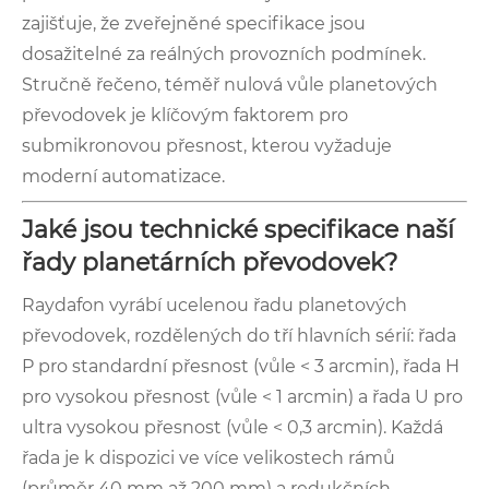
zajišťuje, že zveřejněné specifikace jsou
dosažitelné za reálných provozních podmínek.
Stručně řečeno, téměř nulová vůle planetových
převodovek je klíčovým faktorem pro
submikronovou přesnost, kterou vyžaduje
moderní automatizace.
Jaké jsou technické specifikace naší
řady planetárních převodovek?
Raydafon vyrábí ucelenou řadu planetových
převodovek, rozdělených do tří hlavních sérií: řada
P pro standardní přesnost (vůle < 3 arcmin), řada H
pro vysokou přesnost (vůle < 1 arcmin) a řada U pro
ultra vysokou přesnost (vůle < 0,3 arcmin). Každá
řada je k dispozici ve více velikostech rámů
(průměr 40 mm až 200 mm) a redukčních