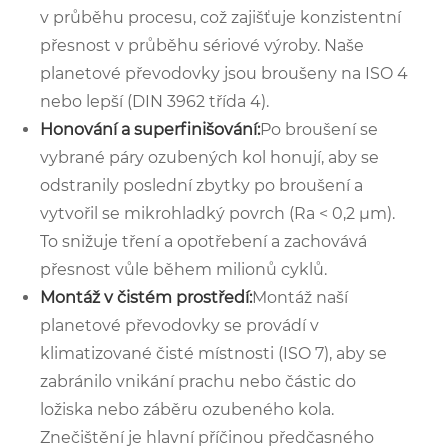
v průběhu procesu, což zajišťuje konzistentní
přesnost v průběhu sériové výroby. Naše
planetové převodovky jsou broušeny na ISO 4
nebo lepší (DIN 3962 třída 4).
Honování a superfinišování:
Po broušení se
vybrané páry ozubených kol honují, aby se
odstranily poslední zbytky po broušení a
vytvořil se mikrohladký povrch (Ra < 0,2 µm).
To snižuje tření a opotřebení a zachovává
přesnost vůle během milionů cyklů.
Montáž v čistém prostředí:
Montáž naší
planetové převodovky se provádí v
klimatizované čisté místnosti (ISO 7), aby se
zabránilo vnikání prachu nebo částic do
ložiska nebo záběru ozubeného kola.
Znečištění je hlavní příčinou předčasného