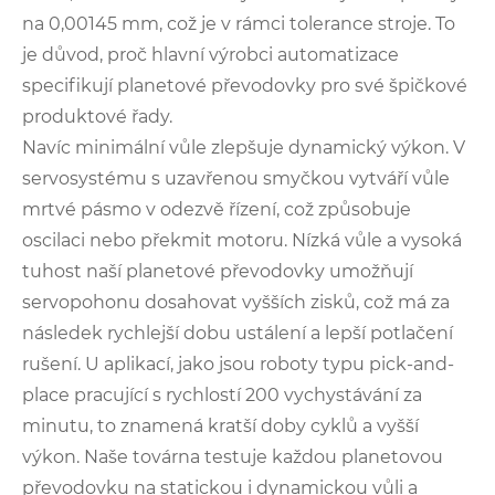
na 0,00145 mm, což je v rámci tolerance stroje. To
je důvod, proč hlavní výrobci automatizace
specifikují planetové převodovky pro své špičkové
produktové řady.
Navíc minimální vůle zlepšuje dynamický výkon. V
servosystému s uzavřenou smyčkou vytváří vůle
mrtvé pásmo v odezvě řízení, což způsobuje
oscilaci nebo překmit motoru. Nízká vůle a vysoká
tuhost naší planetové převodovky umožňují
servopohonu dosahovat vyšších zisků, což má za
následek rychlejší dobu ustálení a lepší potlačení
rušení. U aplikací, jako jsou roboty typu pick-and-
place pracující s rychlostí 200 vychystávání za
minutu, to znamená kratší doby cyklů a vyšší
výkon. Naše továrna testuje každou planetovou
převodovku na statickou i dynamickou vůli a