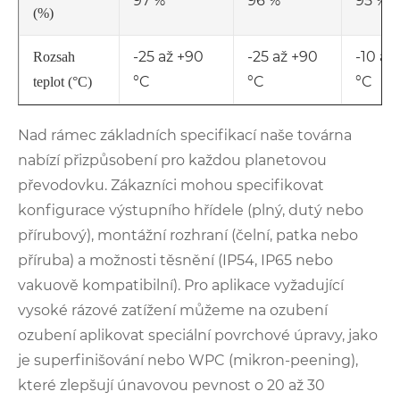
97 %
96 %
95 %
(%)
-25 až +90
-25 až +90
-10 až
Rozsah
°C
°C
°C
teplot (°C)
Nad rámec základních specifikací naše továrna
nabízí přizpůsobení pro každou planetovou
převodovku. Zákazníci mohou specifikovat
konfigurace výstupního hřídele (plný, dutý nebo
přírubový), montážní rozhraní (čelní, patka nebo
příruba) a možnosti těsnění (IP54, IP65 nebo
vakuově kompatibilní). Pro aplikace vyžadující
vysoké rázové zatížení můžeme na ozubení
ozubení aplikovat speciální povrchové úpravy, jako
je superfinišování nebo WPC (mikron-peening),
které zlepšují únavovou pevnost o 20 až 30