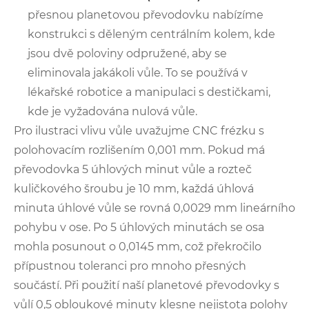
přesnou planetovou převodovku nabízíme
konstrukci s děleným centrálním kolem, kde
jsou dvě poloviny odpružené, aby se
eliminovala jakákoli vůle. To se používá v
lékařské robotice a manipulaci s destičkami,
kde je vyžadována nulová vůle.
Pro ilustraci vlivu vůle uvažujme CNC frézku s
polohovacím rozlišením 0,001 mm. Pokud má
převodovka 5 úhlových minut vůle a rozteč
kuličkového šroubu je 10 mm, každá úhlová
minuta úhlové vůle se rovná 0,0029 mm lineárního
pohybu v ose. Po 5 úhlových minutách se osa
mohla posunout o 0,0145 mm, což překročilo
přípustnou toleranci pro mnoho přesných
součástí. Při použití naší planetové převodovky s
vůlí 0,5 obloukové minuty klesne nejistota polohy