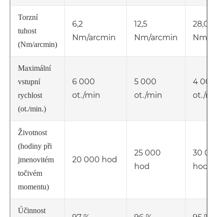
Torzní
6,2
12,5
28,0
tuhost
Nm/arcmin
Nm/arcmin
Nm/ar
(Nm/arcmin)
Maximální
6 000
5 000
4 000
vstupní
ot./min
ot./min
ot./mi
rychlost
(ot./min.)
Životnost
(hodiny při
25 000
30 00
20 000 hod
jmenovitém
hod
hod
točivém
momentu)
Účinnost