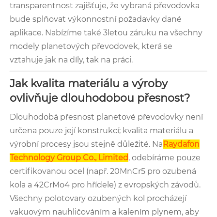
transparentnost zajišťuje, že vybraná převodovka
bude splňovat výkonnostní požadavky dané
aplikace. Nabízíme také 3letou záruku na všechny
modely planetových převodovek, která se
vztahuje jak na díly, tak na práci.
Jak kvalita materiálu a výroby
ovlivňuje dlouhodobou přesnost?
Dlouhodobá přesnost planetové převodovky není
určena pouze její konstrukcí; kvalita materiálu a
výrobní procesy jsou stejně důležité. Na
Raydafon
Technology Group Co., Limited
, odebíráme pouze
certifikovanou ocel (např. 20MnCr5 pro ozubená
kola a 42CrMo4 pro hřídele) z evropských závodů.
Všechny polotovary ozubených kol procházejí
vakuovým nauhličováním a kalením plynem, aby