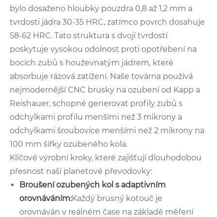
bylo dosaženo hloubky pouzdra 0,8 až 1,2 mm a
tvrdosti jádra 30-35 HRC, zatímco povrch dosahuje
58-62 HRC. Tato struktura s dvojí tvrdostí
poskytuje vysokou odolnost proti opotřebení na
bocích zubů s houževnatým jádrem, které
absorbuje rázová zatížení. Naše továrna používá
nejmodernější CNC brusky na ozubení od Kapp a
Reishauer, schopné generovat profily zubů s
odchylkami profilu menšími než 3 mikrony a
odchylkami šroubovice menšími než 2 mikrony na
100 mm šířky ozubeného kola.
Klíčové výrobní kroky, které zajišťují dlouhodobou
přesnost naší planetové převodovky:
Broušení ozubených kol s adaptivním
orovnáváním:
Každý brusný kotouč je
orovnáván v reálném čase na základě měření