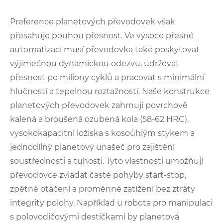
Preference planetových převodovek však
přesahuje pouhou přesnost. Ve vysoce přesné
automatizaci musí převodovka také poskytovat
výjimečnou dynamickou odezvu, udržovat
přesnost po miliony cyklů a pracovat s minimální
hlučností a tepelnou roztažností. Naše konstrukce
planetových převodovek zahrnují povrchově
kalená a broušená ozubená kola (58-62 HRC),
vysokokapacitní ložiska s kosoúhlým stykem a
jednodílný planetový unašeč pro zajištění
soustřednosti a tuhosti. Tyto vlastnosti umožňují
převodovce zvládat časté pohyby start-stop,
zpětné otáčení a proměnné zatížení bez ztráty
integrity polohy. Například u robota pro manipulaci
s polovodičovými destičkami by planetová