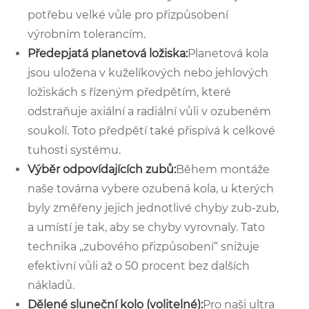
potřebu velké vůle pro přizpůsobení
výrobním tolerancím.
Předepjatá planetová ložiska:
Planetová kola
jsou uložena v kuželíkových nebo jehlových
ložiskách s řízeným předpětím, které
odstraňuje axiální a radiální vůli v ozubeném
soukolí. Toto předpětí také přispívá k celkové
tuhosti systému.
Výběr odpovídajících zubů:
Během montáže
naše továrna vybere ozubená kola, u kterých
byly změřeny jejich jednotlivé chyby zub-zub,
a umístí je tak, aby se chyby vyrovnaly. Tato
technika „zubového přizpůsobení“ snižuje
efektivní vůli až o 50 procent bez dalších
nákladů.
Dělené sluneční kolo (volitelné):
Pro naši ultra