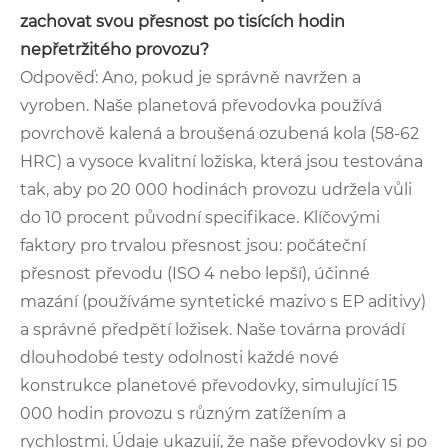
zachovat svou přesnost po tisících hodin
nepřetržitého provozu?
Odpověď: Ano, pokud je správně navržen a
vyroben. Naše planetová převodovka používá
povrchově kalená a broušená ozubená kola (58-62
HRC) a vysoce kvalitní ložiska, která jsou testována
tak, aby po 20 000 hodinách provozu udržela vůli
do 10 procent původní specifikace. Klíčovými
faktory pro trvalou přesnost jsou: počáteční
přesnost převodu (ISO 4 nebo lepší), účinné
mazání (používáme syntetické mazivo s EP aditivy)
a správné předpětí ložisek. Naše továrna provádí
dlouhodobé testy odolnosti každé nové
konstrukce planetové převodovky, simulující 15
000 hodin provozu s různým zatížením a
rychlostmi. Údaje ukazují, že naše převodovky si po