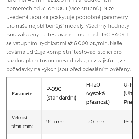
poměrech od 3:1 do 100:1 (více stupňů). Níže
uvedená tabulka poskytuje podrobné parametry
pro naše nejoblíbenější modely. Všechny hodnoty
jsou založeny na testovacích normách ISO 9409-1
se vstupními rychlostmi až 6 000 ot./min. Naše
továrna udržuje kompletní testovací stolici pro
každou planetovou převodovku, což zajišťuje, že
požadavky na výkon jsou před odesláním ověřeny.
H-120
U-160
P-090
(vysoká
(Ultra
Parametr
(standardní)
přesnost)
Precis
Velikost
90 mm
120 mm
160 
rámu (mm)