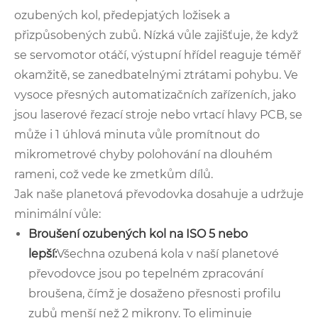
ozubených kol, předepjatých ložisek a
přizpůsobených zubů. Nízká vůle zajišťuje, že když
se servomotor otáčí, výstupní hřídel reaguje téměř
okamžitě, se zanedbatelnými ztrátami pohybu. Ve
vysoce přesných automatizačních zařízeních, jako
jsou laserové řezací stroje nebo vrtací hlavy PCB, se
může i 1 úhlová minuta vůle promítnout do
mikrometrové chyby polohování na dlouhém
rameni, což vede ke zmetkům dílů.
Jak naše planetová převodovka dosahuje a udržuje
minimální vůle:
Broušení ozubených kol na ISO 5 nebo
lepší:
Všechna ozubená kola v naší planetové
převodovce jsou po tepelném zpracování
broušena, čímž je dosaženo přesnosti profilu
zubů menší než 2 mikrony. To eliminuje