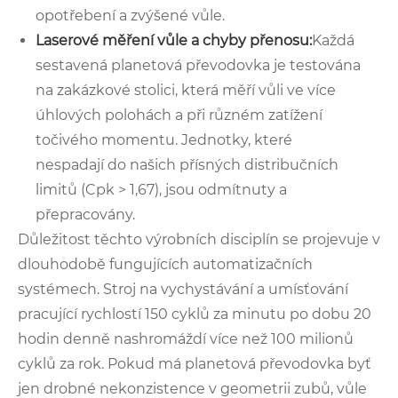
opotřebení a zvýšené vůle.
Laserové měření vůle a chyby přenosu:
Každá
sestavená planetová převodovka je testována
na zakázkové stolici, která měří vůli ve více
úhlových polohách a při různém zatížení
točivého momentu. Jednotky, které
nespadají do našich přísných distribučních
limitů (Cpk > 1,67), jsou odmítnuty a
přepracovány.
Důležitost těchto výrobních disciplín se projevuje v
dlouhodobě fungujících automatizačních
systémech. Stroj na vychystávání a umísťování
pracující rychlostí 150 cyklů za minutu po dobu 20
hodin denně nashromáždí více než 100 milionů
cyklů za rok. Pokud má planetová převodovka byť
jen drobné nekonzistence v geometrii zubů, vůle