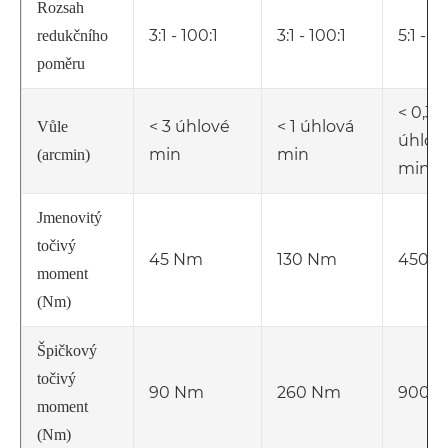
Rozsah
3:1 - 100:1
3:1 - 100:1
5:1 - 50
redukčního
poměru
< 0,3
< 3 úhlové
< 1 úhlová
Vůle
úhlov
min
min
(arcmin)
min
Jmenovitý
točivý
45 Nm
130 Nm
450 
moment
(Nm)
Špičkový
točivý
90 Nm
260 Nm
900 
moment
(Nm)