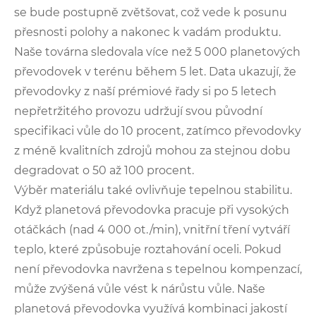
se bude postupně zvětšovat, což vede k posunu
přesnosti polohy a nakonec k vadám produktu.
Naše továrna sledovala více než 5 000 planetových
převodovek v terénu během 5 let. Data ukazují, že
převodovky z naší prémiové řady si po 5 letech
nepřetržitého provozu udržují svou původní
specifikaci vůle do 10 procent, zatímco převodovky
z méně kvalitních zdrojů mohou za stejnou dobu
degradovat o 50 až 100 procent.
Výběr materiálu také ovlivňuje tepelnou stabilitu.
Když planetová převodovka pracuje při vysokých
otáčkách (nad 4 000 ot./min), vnitřní tření vytváří
teplo, které způsobuje roztahování oceli. Pokud
není převodovka navržena s tepelnou kompenzací,
může zvýšená vůle vést k nárůstu vůle. Naše
planetová převodovka využívá kombinaci jakostí