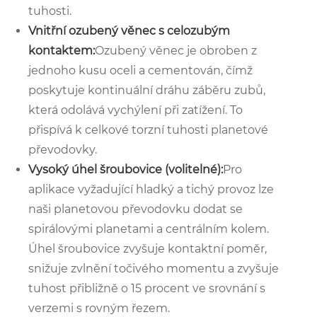
tuhosti.
Vnitřní ozubený věnec s celozubým
kontaktem:
Ozubený věnec je obroben z
jednoho kusu oceli a cementován, čímž
poskytuje kontinuální dráhu záběru zubů,
která odolává vychýlení při zatížení. To
přispívá k celkové torzní tuhosti planetové
převodovky.
Vysoký úhel šroubovice (volitelné):
Pro
aplikace vyžadující hladký a tichý provoz lze
naši planetovou převodovku dodat se
spirálovými planetami a centrálním kolem.
Úhel šroubovice zvyšuje kontaktní poměr,
snižuje zvlnění točivého momentu a zvyšuje
tuhost přibližně o 15 procent ve srovnání s
verzemi s rovným řezem.