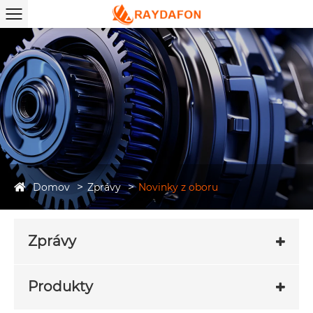
Domov
Zprávy
Novinky z oboru
Zprávy
Produkty