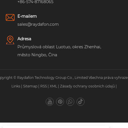
+86-574-87168065
E-mailem
sales@raydafon.com
Adresa
Průmyslová oblast Luotuo, okres Zhenhai,
město Ningbo, Čína
pyright © Raydafon Technology Group Co., Limited Všechna práva vyhraze
Links
|
Sitemap
|
RSS
|
XML
|
Zásady ochrany osobních údajů
|