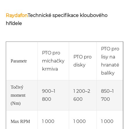
Raydafon
Technické specifikace kloubového
hřídele
PTO pro
PTO pro
PTO pro
lisy na
míchačky
Parametr
disky
hranaté
krmiva
balíky
Točivý
900–1
1 200–2
850–1
moment
800
600
700
(Nm)
1 000
1 000
1 000
Max RPM