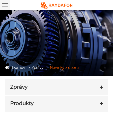
Domov
Zprávy
Novinky z oboru
Zprávy
Produkty