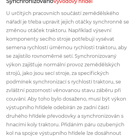
Synchronizováno
Vývodový hřídel
U určitých pracovních součástí zemědělského
nářadí je třeba upravit jejich otáčky synchronně se
změnou otáček traktoru. Například výsevní
komponenty secího stroje potřebují vysévat
semena rychlostí úměrnou rychlosti traktoru, aby
se zajistilo rovnoměrné setí. Synchronizovaný
výkon zajišťuje normální provoz zemědělských
strojů, jako jsou secí stroje, za specifických
podmínek synchronizací s rychlostí traktoru, se
zvláštní pozorností věnovanou stavu záběru při
couvání. Aby toho bylo dosaženo, musí být výkon
výstupního hřídele odebírán ze zadní části
druhého hřídele převodovky a synchronizován s
hnacími koly traktoru. Přidáním páru ozubených
kol na spojce výstupního hřídele lze dosáhnout