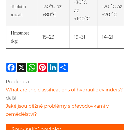
-30°C
-30°C až
-20 °C až
Teplotní
až
+80°C
+70 °C
rozsah
+100°C
Hmotnost
15–23
19–31
14–21
(kg)
Facebook
X
WhatsApp
Pinterest
LinkedIn
Share
Předchozí :
What are the classifications of hydraulic cylinders?
další :
Jaké jsou běžné problémy s převodovkami v
zemědělství?
Související novinky