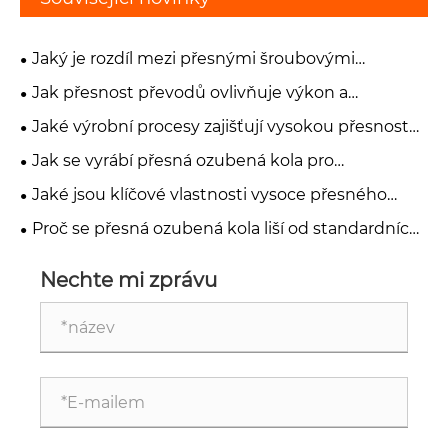
Jaký je rozdíl mezi přesnými šroubovými
ozubenými koly a čelními ozubenými koly?
Jak přesnost převodů ovlivňuje výkon a
spolehlivost zařízení?
Jaké výrobní procesy zajišťují vysokou přesnost
přesných ozubených kol?
Jak se vyrábí přesná ozubená kola pro
průmyslové aplikace?
Jaké jsou klíčové vlastnosti vysoce přesného
ozubeného kola?
Proč se přesná ozubená kola liší od standardních
průmyslových ozubených kol?
Nechte mi zprávu