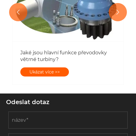


Jaké jsou hlavní funkce převodovky
větrné turbíny?
Ukázat více >>
Odeslat dotaz