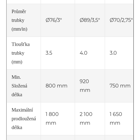
Průměr
Ø76/3"
Ø89/3,5"
Ø70/2,75"
trubky
(mm/in)
Tloušťka
3.5
4.0
3.0
trubky
(mm)
Min.
920
800 mm
750 mm
Složená
mm
délka
Maximální
1 800
2 100
1 650
prodloužená
mm
mm
mm
délka