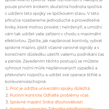
pouze prvním krokem; skutečná hodnota spočívá
v udržení této spojky ve špičkovém stavu. V této
příručce rozebereme jednoduché a proveditelné
kroky, které mohou provést i neinženýři, a umožní
vám tak udržet vaše zařízení v chodu s maximální
efektivitou. Zjistíte, jak naplánovat kontroly, vybrat
správné mazivo, zjistit včasné varovné signály a v
konečném důsledku ušetřit vašemu podnikání čas
a peníze. Zavedením těchto postupů se můžete
vyhnout noční můře neplánovaných výpadků a
překročení rozpočtu a udržet své operace štíhlé a
konkurenceschopné.
Proč je údržba univerzální spojky důležitá
Rutinní kontrola: Odhalte problémy včas
Správné mazání: Srdce dlouhověkosti
Kontroly vyrovnání: Zabraňte předčasnému