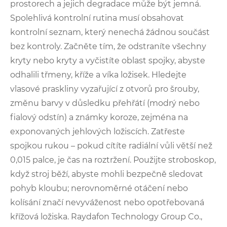
prostorech a jejich degradace může být jemná.
Spolehlivá kontrolní rutina musí obsahovat
kontrolní seznam, který nenechá žádnou součást
bez kontroly. Začněte tím, že odstraníte všechny
kryty nebo kryty a vyčistíte oblast spojky, abyste
odhalili třmeny, kříže a víka ložisek. Hledejte
vlasové praskliny vyzařující z otvorů pro šrouby,
změnu barvy v důsledku přehřátí (modrý nebo
fialový odstín) a známky koroze, zejména na
exponovaných jehlových ložiscích. Zatřeste
spojkou rukou – pokud cítíte radiální vůli větší než
0,015 palce, je čas na roztržení. Použijte stroboskop,
když stroj běží, abyste mohli bezpečně sledovat
pohyb kloubu; nerovnoměrné otáčení nebo
kolísání značí nevyváženost nebo opotřebovaná
křížová ložiska. Raydafon Technology Group Co.,