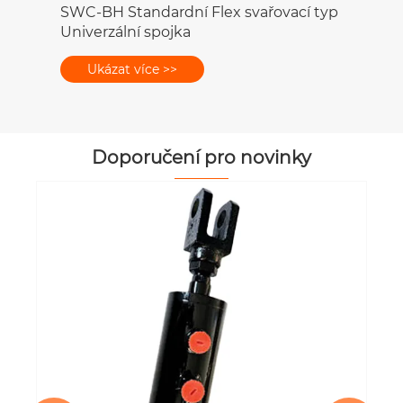
Doporučení pro novinky
Jak fungují plastová ozubená kola za
podmínek nepřetržitého provozu?
Ukázat více >>