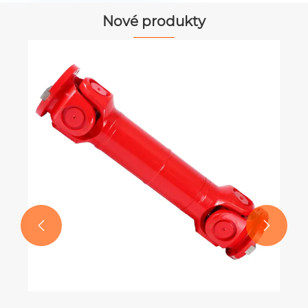
Nové produkty
Mosazné čelní ozubené kolo
Ukázat více >>

