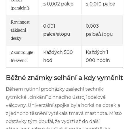
≤ 0,002 palce
≤ 0,010 palce
(paralelní)
Rovinnost
0,001
0,003
základní
palce/stopu
palce/stopu
desky
Každých 500
Každých 1
Zkontrolujte
hod
000 hodin
frekvenci
Běžné známky selhání a kdy vyměnit
Během rutinní procházky zaslechl technik
rytmické „cinkání“ z hnacího ústrojí ocelové
válcovny. Univerzální spojka byla horká na dotek a
z jednoho těsnění vytékala tmavá mastnota. Místo
odstávky tým doufal, že vydrží až do další