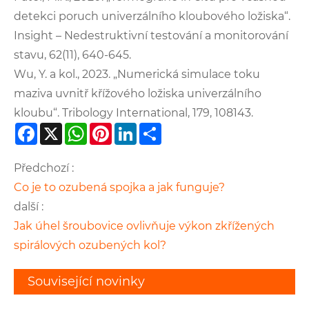
detekci poruch univerzálního kloubového ložiska“.
Insight – Nedestruktivní testování a monitorování
stavu, 62(11), 640-645.
Wu, Y. a kol., 2023. „Numerická simulace toku
maziva uvnitř křížového ložiska univerzálního
kloubu“. Tribology International, 179, 108143.
Facebook
X
WhatsApp
Pinterest
LinkedIn
Share
Předchozí :
Co je to ozubená spojka a jak funguje?
další :
Jak úhel šroubovice ovlivňuje výkon zkřížených
spirálových ozubených kol?
Související novinky