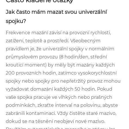
Často kladené otázky
Jak často mám mazat svou univerzální
spojku?
Frekvence mazání závisí na provozní rychlosti,
zatížení, teplotě a prostředí. Všeobecným
pravidlem je, že univerzální spojky v normálním
průmyslovém provozu (8 hodin/den, střední
krouticí moment) by měly být mazány každých
200 provozních hodin, zatímco vysokorychlostní
spojky nebo spojky pro nepřetržitý provoz mohou
vyžadovat domazání každých 50 hodin. Pokud
vaše spojka pracuje ve vlhkých nebo prašných
podmínkách, zkraťte interval na polovinu, abyste
zabránili kontaminaci. Vždy čistěte staré mazivo,
dokud se na těsnění neobjeví nové mazivo.