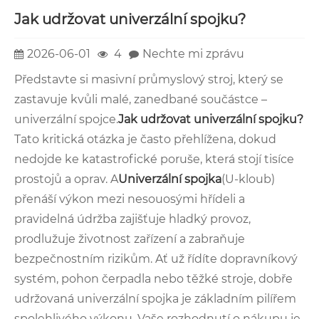
Jak udržovat univerzální spojku?
2026-06-01
4
Nechte mi zprávu
Představte si masivní průmyslový stroj, který se
zastavuje kvůli malé, zanedbané součástce –
univerzální spojce.
Jak udržovat univerzální spojku?
Tato kritická otázka je často přehlížena, dokud
nedojde ke katastrofické poruše, která stojí tisíce
prostojů a oprav. A
Univerzální spojka
(U-kloub)
přenáší výkon mezi nesouosými hřídeli a
pravidelná údržba zajišťuje hladký provoz,
prodlužuje životnost zařízení a zabraňuje
bezpečnostním rizikům. Ať už řídíte dopravníkový
systém, pohon čerpadla nebo těžké stroje, dobře
udržovaná univerzální spojka je základním pilířem
spolehlivého výkonu. Vaše rozhodnutí o nákupu je