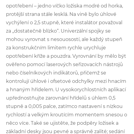
opotřebení – jedno víčko ložiska modré od horka,
protější strana stále lesklá. Na vině bylo úhlové
vychýlení o 2,5 stupně, které instalátor považoval
za „dostatečně blízko“. Univerzální spojky se
mohou vyrovnat s nesouosostí, ale každý stupeň
za konstrukčním limitem rychle urychluje
opotřebení kříže a pouzdra. Vyrovnání by mělo být
ověřeno pomocí laserových seřizovacích nástrojů
nebo číselníkových indikátorů, přičemž se
kontrolují úhlové i ofsetové odchylky mezi hnacím
a hnaným hřídelem. U vysokorychlostních aplikací
upřednostňujte zarovnání hřídelů s úhlem 0,5
stupně a 0,005 palce, zatímco nastavení s nízkou
rychlostí a velkým kroutícím momentem snesou o
něco více. Také se ujistěte, že podpěry ložisek a
základní desky jsou pevné a správně zalité; sedání