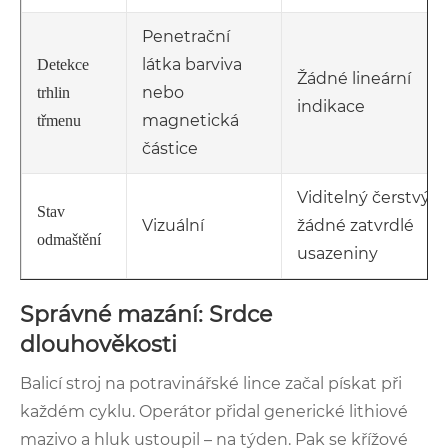
Penetrační
látka barviva
Detekce
Žádné lineární
nebo
trhlin
indikace
magnetická
třmenu
částice
Viditelný čerstvý t
Stav
Vizuální
žádné zatvrdlé
odmaštění
usazeniny
Správné mazání: Srdce
dlouhověkosti
Balicí stroj na potravinářské lince začal pískat při
každém cyklu. Operátor přidal generické lithiové
mazivo a hluk ustoupil – na týden. Pak se křížové