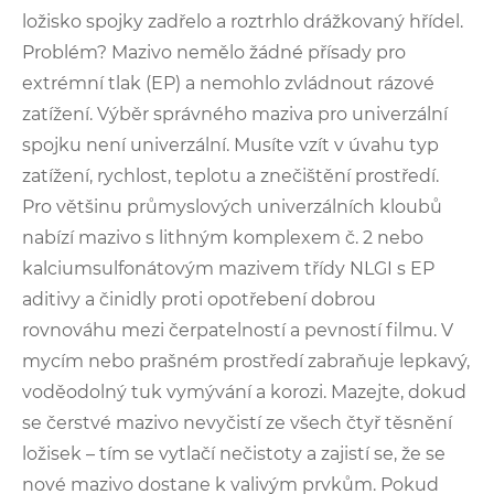
ložisko spojky zadřelo a roztrhlo drážkovaný hřídel.
Problém? Mazivo nemělo žádné přísady pro
extrémní tlak (EP) a nemohlo zvládnout rázové
zatížení. Výběr správného maziva pro univerzální
spojku není univerzální. Musíte vzít v úvahu typ
zatížení, rychlost, teplotu a znečištění prostředí.
Pro většinu průmyslových univerzálních kloubů
nabízí mazivo s lithným komplexem č. 2 nebo
kalciumsulfonátovým mazivem třídy NLGI s EP
aditivy a činidly proti opotřebení dobrou
rovnováhu mezi čerpatelností a pevností filmu. V
mycím nebo prašném prostředí zabraňuje lepkavý,
voděodolný tuk vymývání a korozi. Mazejte, dokud
se čerstvé mazivo nevyčistí ze všech čtyř těsnění
ložisek – tím se vytlačí nečistoty a zajistí se, že se
nové mazivo dostane k valivým prvkům. Pokud