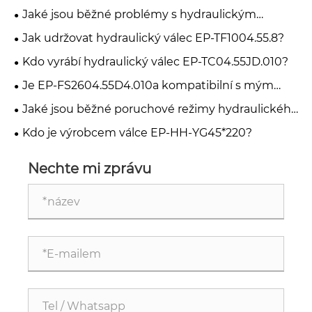
Jaké jsou běžné problémy s hydraulickým
zvedacím válcem EP-FT800.55A.012?
Jak udržovat hydraulický válec EP-TF1004.55.8?
Kdo vyrábí hydraulický válec EP-TC04.55JD.010?
Je EP-FS2604.55D4.010a kompatibilní s mým
vysokozdvižným vozíkem?
Jaké jsou běžné poruchové režimy hydraulického
válce EP-HH-YG45*220-V90?
Kdo je výrobcem válce EP-HH-YG45*220?
Nechte mi zprávu