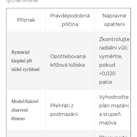
rychle online.
Pravděpodobná
Nápravné
Příznak
příčina
opatření
Zkontrolujte
radiální vůli;
Rytmické
Opotřebovaná
vyměňte,
klepání při
křížová ložiska
pokud
nízké rychlosti
>0,020
palce
Vyhodnoťte
Modré/fialové
Přehřátí z
plán mazání
zbarvení
podmazání
a stupeň
třmenu
maziva