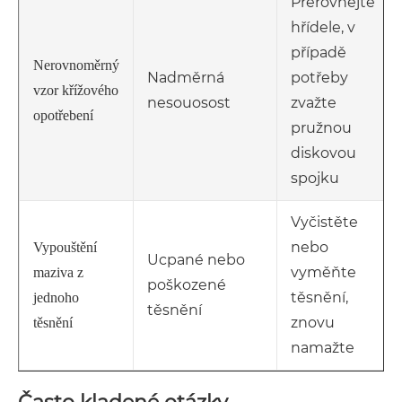
Přerovnejte
hřídele, v
případě
Nerovnoměrný
Nadměrná
potřeby
vzor křížového
nesouosost
zvažte
opotřebení
pružnou
diskovou
spojku
Vyčistěte
nebo
Vypouštění
Ucpané nebo
vyměňte
maziva z
poškozené
těsnění,
jednoho
těsnění
znovu
těsnění
namažte