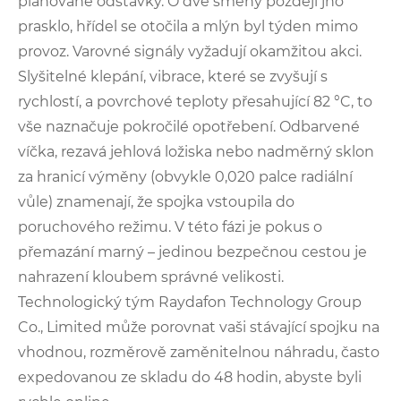
plánované odstávky. O dvě směny později jho
prasklo, hřídel se otočila a mlýn byl týden mimo
provoz. Varovné signály vyžadují okamžitou akci.
Slyšitelné klepání, vibrace, které se zvyšují s
rychlostí, a povrchové teploty přesahující 82 °C, to
vše naznačuje pokročilé opotřebení. Odbarvené
víčka, rezavá jehlová ložiska nebo nadměrný sklon
za hranicí výměny (obvykle 0,020 palce radiální
vůle) znamenají, že spojka vstoupila do
poruchového režimu. V této fázi je pokus o
přemazání marný – jedinou bezpečnou cestou je
nahrazení kloubem správné velikosti.
Technologický tým Raydafon Technology Group
Co., Limited může porovnat vaši stávající spojku na
vhodnou, rozměrově zaměnitelnou náhradu, často
expedovanou ze skladu do 48 hodin, abyste byli