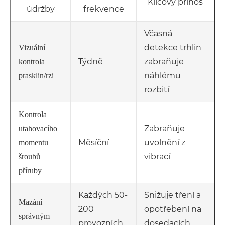
Klíčový přínos
údržby
frekvence
Včasná
detekce trhlin
Vizuální
Týdně
zabraňuje
kontrola
náhlému
prasklin/rzi
rozbití
Kontrola
Zabraňuje
utahovacího
Měsíční
uvolnění z
momentu
vibrací
šroubů
příruby
Každých 50-
Snižuje tření a
Mazání
200
opotřebení na
správným
provozních
dosedacích