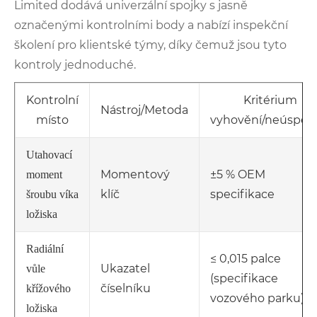
Limited dodává univerzální spojky s jasně
označenými kontrolními body a nabízí inspekční
školení pro klientské týmy, díky čemuž jsou tyto
kontroly jednoduché.
Kontrolní
Kritérium
Nástroj/Metoda
místo
vyhovění/neúspěc
Utahovací
Momentový
±5 % OEM
moment
klíč
specifikace
šroubu víka
ložiska
Radiální
≤ 0,015 palce
Ukazatel
vůle
(specifikace
číselníku
křížového
vozového parku)
ložiska