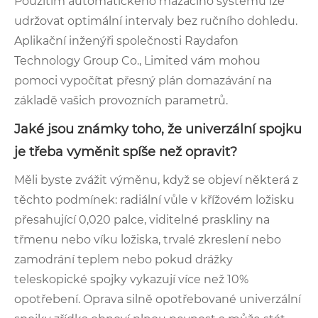
Použitím automatického mazacího systému lze
udržovat optimální intervaly bez ručního dohledu.
Aplikační inženýři společnosti Raydafon
Technology Group Co., Limited vám mohou
pomoci vypočítat přesný plán domazávání na
základě vašich provozních parametrů.
Jaké jsou známky toho, že univerzální spojku
je třeba vyměnit spíše než opravit?
Měli byste zvážit výměnu, když se objeví některá z
těchto podmínek: radiální vůle v křížovém ložisku
přesahující 0,020 palce, viditelné praskliny na
třmenu nebo víku ložiska, trvalé zkreslení nebo
zamodrání teplem nebo pokud drážky
teleskopické spojky vykazují více než 10%
opotřebení. Oprava silně opotřebované univerzální