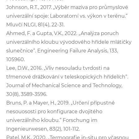
Johnson, R.T., 2017. „Výběr maziva pro průmyslové
univerzální spoje: Laboratorní vs. výkon v terénu.“
Mluvčí NLGI, 81(4), 22-31.
Ahmed, F. a Gupta, V.K., 2022. „Analýza poruch
univerzálního kloubu vývodového hřídele mlátičky
slunečnice“. Engineering Failure Analysis, 133,
105960.
Lee, D.W., 2016. „Vliv nesouladu tvrdosti na
třmenové drážkování v teleskopických hřídelích“.
Journal of Mechanical Science and Technology,
30(8), 3589-3596.
Bruns, P. a Mayer, H., 2019. „Určení přípustné
nesouososti pro konfigurace dvojitého
univerzálního kloubu.“ Forschung im
Ingenieurwesen, 83(2), 101-112.
Patel, M.K., 2020. „Termografie in-situ pro včasnou