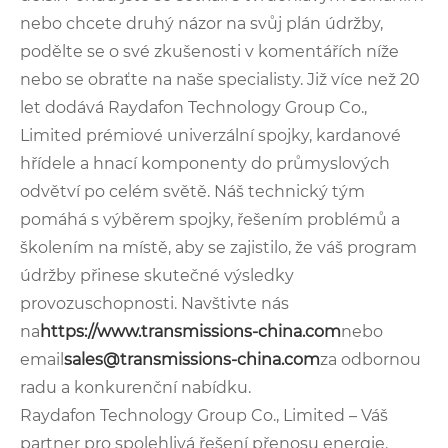
nebo chcete druhý názor na svůj plán údržby,
podělte se o své zkušenosti v komentářích níže
nebo se obraťte na naše specialisty. Již více než 20
let dodává Raydafon Technology Group Co.,
Limited prémiové univerzální spojky, kardanové
hřídele a hnací komponenty do průmyslových
odvětví po celém světě. Náš technický tým
pomáhá s výběrem spojky, řešením problémů a
školením na místě, aby se zajistilo, že váš program
údržby přinese skutečné výsledky
provozuschopnosti. Navštivte nás
na
https://www.transmissions-china.com
nebo
email
sales@transmissions-china.com
za odbornou
radu a konkurenční nabídku.
Raydafon Technology Group Co., Limited – Váš
partner pro spolehlivá řešení přenosu energie.