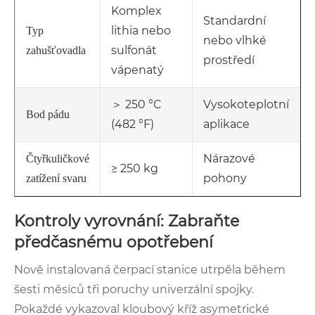
Komplex
Standardní
lithia nebo
Typ
nebo vlhké
sulfonát
zahušťovadla
prostředí
vápenatý
＞ 250 °C
Vysokoteplotní
Bod pádu
(482 °F)
aplikace
Nárazové
Čtyřkuličkové
≥ 250 kg
pohony
zatížení svaru
Kontroly vyrovnání: Zabraňte
předčasnému opotřebení
Nově instalovaná čerpací stanice utrpěla během
šesti měsíců tři poruchy univerzální spojky.
Pokaždé vykazoval kloubový kříž asymetrické