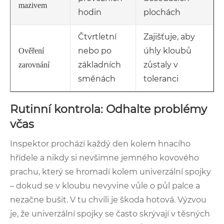
mazivem
hodin
plochách
Čtvrtletní
Zajišťuje, aby
nebo po
úhly kloubů
Ověření
základních
zůstaly v
zarovnání
směnách
toleranci
Rutinní kontrola: Odhalte problémy
včas
Inspektor prochází každý den kolem hnacího
hřídele a nikdy si nevšimne jemného kovového
prachu, který se hromadí kolem univerzální spojky
– dokud se v kloubu nevyvine vůle o půl palce a
nezačne bušit. V tu chvíli je škoda hotová. Výzvou
je, že univerzální spojky se často skrývají v těsných