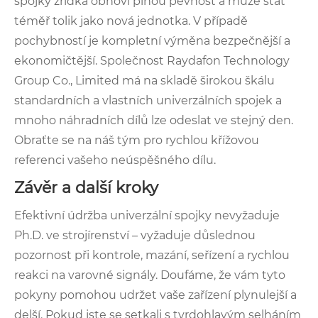
spojky zřídka obnoví plnou pevnost a může stát
téměř tolik jako nová jednotka. V případě
pochybností je kompletní výměna bezpečnější a
ekonomičtější. Společnost Raydafon Technology
Group Co., Limited má na skladě širokou škálu
standardních a vlastních univerzálních spojek a
mnoho náhradních dílů lze odeslat ve stejný den.
Obraťte se na náš tým pro rychlou křížovou
referenci vašeho neúspěšného dílu.
Závěr a další kroky
Efektivní údržba univerzální spojky nevyžaduje
Ph.D. ve strojírenství – vyžaduje důslednou
pozornost při kontrole, mazání, seřízení a rychlou
reakci na varovné signály. Doufáme, že vám tyto
pokyny pomohou udržet vaše zařízení plynulejší a
delší. Pokud jste se setkali s tvrdohlavým selháním