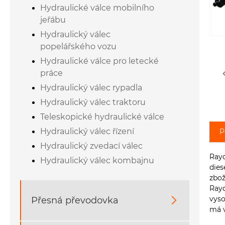
Hydraulické válce mobilního
jeřábu
Hydraulický válec
popelářského vozu
Hydraulické válce pro letecké
práce
Hydraulický válec rypadla
Hydraulický válec traktoru
Teleskopické hydraulické válce
Hydraulický válec řízení
P
Hydraulický zvedací válec
Rayd
Hydraulický válec kombajnu
dies
zbož
Rayd
vyso
Přesná převodovka

má v