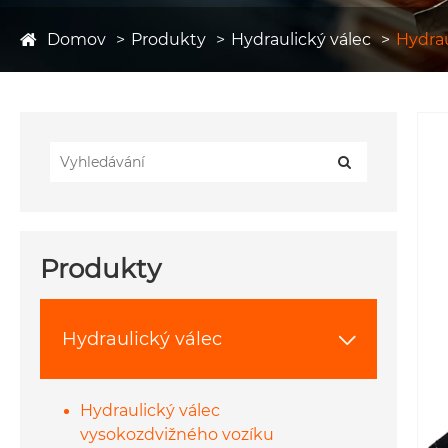
Domov
Produkty
Hydraulický válec
Hydrau
Produkty
Hydraulický válec

Hydraulický válec
vysokozdvižného vozíku