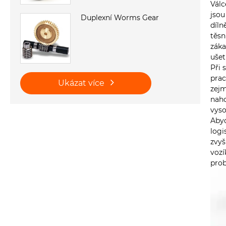
Válc
jsou
Duplexní Worms Gear
díln
těsn
záka
ušetř
Při 
prac
Ukázat více
zejm
naho
vyso
Abyc
logi
zvyš
vozí
pro