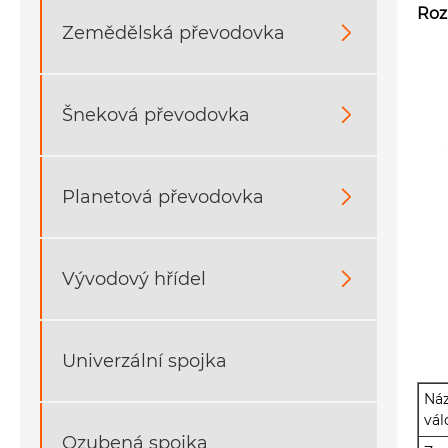
Roz
Zemědělská převodovka

Šneková převodovka

Planetová převodovka

Vývodový hřídel

Univerzální spojka
Ná
vál
Ozubená spojka