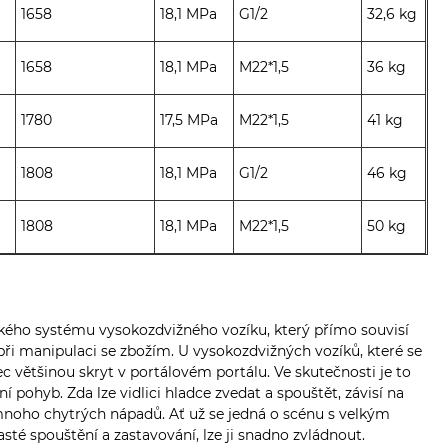
1658
18,1 MPa
G1/2
32,6 kg
1658
18,1 MPa
M22*1,5
36 kg
1780
17,5 MPa
M22*1,5
41 kg
1808
18,1 MPa
G1/2
46 kg
1808
18,1 MPa
M22*1,5
50 kg
ckého systému vysokozdvižného vozíku, který přímo souvisí
ři manipulaci se zbožím. U vysokozdvižných vozíků, které se
ec většinou skryt v portálovém portálu. Ve skutečnosti je to
í pohyb. Zda lze vidlici hladce zvedat a spouštět, závisí na
 mnoho chytrých nápadů. Ať už se jedná o scénu s velkým
sté spouštění a zastavování, lze ji snadno zvládnout.