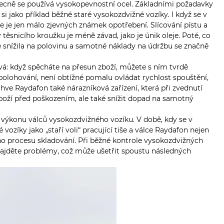
Obecně se používá vysokopevnostní ocel. Základními požadavky
i jako příklad běžné staré vysokozdvižné vozíky. I když se v
e je jen málo zjevných známek opotřebení. Slícování pístu a
 těsnicího kroužku je méně závad, jako je únik oleje. Poté, co
e snížila na polovinu a samotné náklady na údržbu se značně
ivá: když spěcháte na přesun zboží, můžete s ním tvrdě
 polohování, není obtížné pomalu ovládat rychlost spouštění,
hve Raydafon také nárazníková zařízení, která při zvednutí
zboží před poškozením, ale také snížit dopad na samotný
 výkonu válců vysokozdvižného vozíku. V době, kdy se v
vozíky jako „staří voli“ pracující tiše a válce Raydafon nejen
elého procesu skladování. Při běžné kontrole vysokozdvižných
s najděte problémy, což může ušetřit spoustu následných