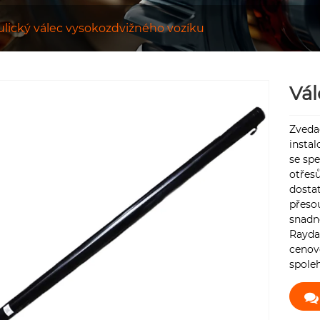
lický válec vysokozdvižného vozíku
Vál
Zvedac
instal
se spe
otřesů
dostat
přesou
snadné
Raydaf
cenové
spoleh