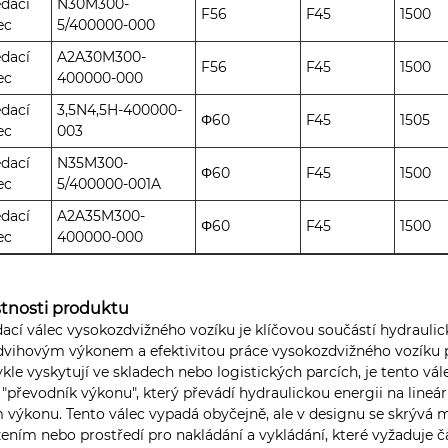
dací
N30M300-
F56
F45
1500
ec
5/400000-000
dací
A2A30M300-
F56
F45
1500
ec
400000-000
dací
3,5N4,5H-400000-
Φ60
F45
1505
ec
003
dací
N35M300-
Φ60
F45
1500
ec
5/400000-001A
dací
A2A35M300-
Φ60
F45
1500
ec
400000-000
stnosti produktu
ací válec vysokozdvižného vozíku je klíčovou součástí hydrauli
dvihovým výkonem a efektivitou práce vysokozdvižného vozíku p
kle vyskytují ve skladech nebo logistických parcích, je tento vál
 "převodník výkonu", který převádí hydraulickou energii na lineárn
m výkonu. Tento válec vypadá obyčejně, ale v designu se skrývá
žením nebo prostředí pro nakládání a vykládání, které vyžaduje ča