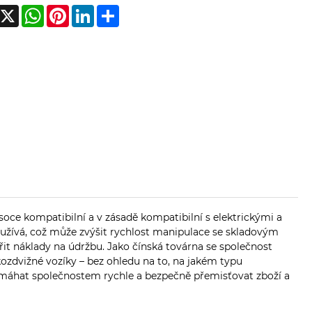
acebook
X
WhatsApp
Pinterest
LinkedIn
Share
soce kompatibilní a v zásadě kompatibilní s elektrickými a
užívá, což může zvýšit rychlost manipulace se skladovým
t náklady na údržbu. Jako čínská továrna se společnost
ozdvižné vozíky – bez ohledu na to, na jakém typu
omáhat společnostem rychle a bezpečně přemisťovat zboží a