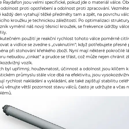
e Raydafon jsou velmi specifické, pokud jde o materiál válce. 
 odolnost proti opotřebení a odolnost proti zpracování. Vezměte s
ě každý den vytahují těžké předměty tam a zpět, na povrchu válc
icího kroužku je technickou záležitostí. Po optimalizaci struktury
zník vyměnil náš nový těsnicí kroužek, se frekvence údržby válc
ily.
skutečném použití je reakční rychlost tohoto válce poměrně citl
ovat a vidlice se zvedne s „cvaknutím“; když potřebujete přesné
éna při stohování křehkého zboží. Nyní mají některé pokročilé lá
ru nebudou „cinkat“ a prudce se třást, což může nejen chránit 
kozdvižný vozík.
h byl upřímný, houževnatost, účinnost a odolnost jsou klíčem k
stickém průmyslu stále více dbá na efektivitu, jsou vysokozdvižné 
ují rychlost nakládání a vykládání, ale také zajišťují stabilitu c
ků věnujte větší pozornost stavu válců, často je udržujte a vča
blémů.