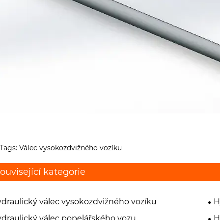
Tags: Válec vysokozdvižného vozíku
ouvisející kategorie
draulický válec vysokozdvižného vozíku
H
draulický válec popelářského vozu
H