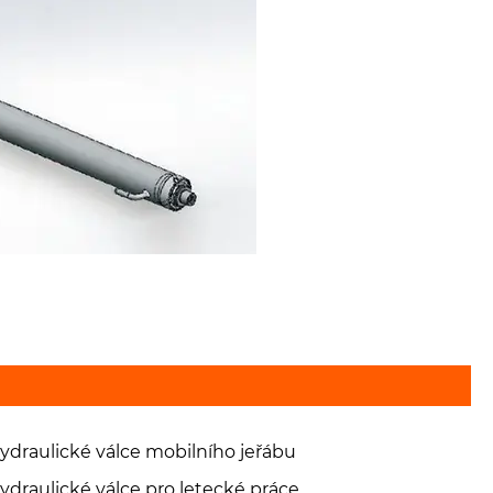
ydraulické válce mobilního jeřábu
ydraulické válce pro letecké práce