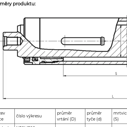
měry produktu:
zev
průměr
průměr
mrtvic
číslo výkresu
ce
vrtání (D)
tyče (d)
(S)