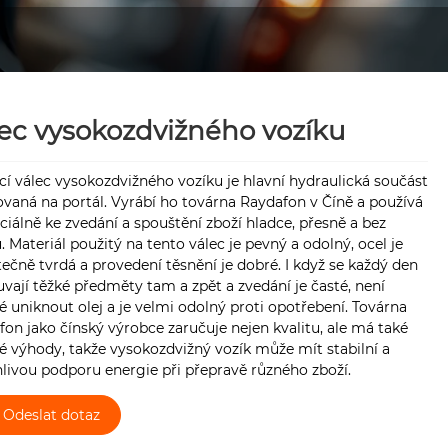
ec vysokozdvižného vozíku
í válec vysokozdvižného vozíku je hlavní hydraulická součást
ovaná na portál. Vyrábí ho továrna Raydafon v Číně a používá
ciálně ke zvedání a spouštění zboží hladce, přesně a bez
. Materiál použitý na tento válec je pevný a odolný, ocel je
ečně tvrdá a provedení těsnění je dobré. I když se každý den
vají těžké předměty tam a zpět a zvedání je časté, není
 uniknout olej a je velmi odolný proti opotřebení. Továrna
on jako čínský výrobce zaručuje nejen kvalitu, ale má také
 výhody, takže vysokozdvižný vozík může mít stabilní a
livou podporu energie při přepravě různého zboží.
Odeslat dotaz