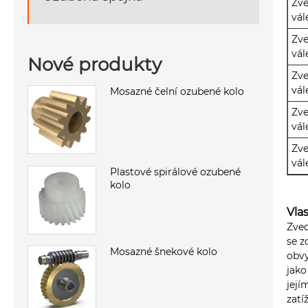
Zve
vál
Zve
vál
Nové produkty
Zve
vál
Mosazné čelní ozubené kolo
Zve
vál
Zve
vál
Plastové spirálové ozubené
kolo
Vla
Zved
se z
Mosazné šnekové kolo
obvy
jako
její
zatí