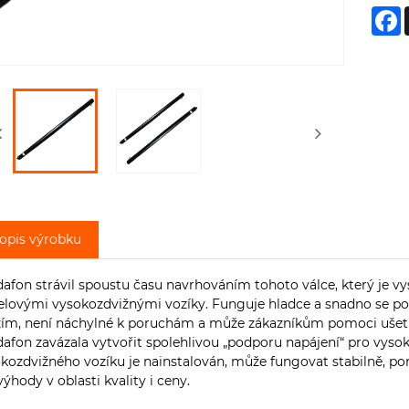
F
opis výrobku
afon strávil spoustu času navrhováním tohoto válce, který je vy
elovými vysokozdvižnými vozíky. Funguje hladce a snadno se po
ím, není náchylné k poruchám a může zákazníkům pomoci ušetři
afon zavázala vytvořit spolehlivou „podporu napájení“ pro vysok
kozdvižného vozíku je nainstalován, může fungovat stabilně, p
ýhody v oblasti kvality i ceny.