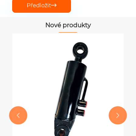
Předložit

Nové produkty
Planetová převodovka Auger Drive pro
krmný mixér řady PGA
Ukázat více >>

