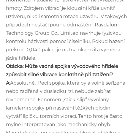
hmoty. Zdrojem vibrací je klouzání kříže uvnitř
uzávěru, nikoli samotná rotace uzávěru. V takových
případech nestačí pouhé odmaštění. Raydafon
Technology Group Co., Limited navrhuje fyzickou
kontrolu házivosti pomocí číselníku. Pokud házení
překročí 0,040 palce, je nutná okamžitá výměna
jádra hřídele.
Otázka: Může vadná spojka vývodového hřídele
způsobit silné vibrace konkrétně při zatížení?
A:
Absolutně. Třecí spojka, která byla volně seřízena
nebo zadřená v důsledku rzi, nebude zabírat
rovnoměrně. Fenomén „stick-slip“ vyvolaný
lamelami spojky při nasávání těžkých plodin
vytváří špičku torzních vibrací. Tento hrot je často
mylně interpretován jako mechanický ohyb.
Manažeři nákupu by měli specifikovat hřídele se