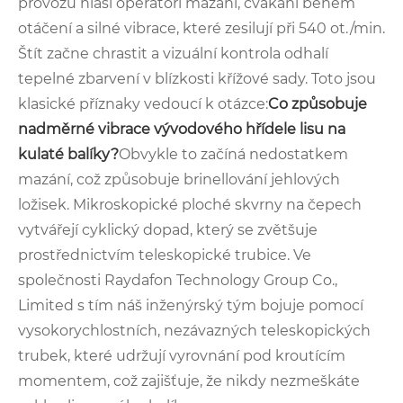
provozu hlásí operátoři mazání, cvakání během
otáčení a silné vibrace, které zesilují při 540 ot./min.
Štít začne chrastit a vizuální kontrola odhalí
tepelné zbarvení v blízkosti křížové sady. Toto jsou
klasické příznaky vedoucí k otázce:
Co způsobuje
nadměrné vibrace vývodového hřídele lisu na
kulaté balíky?
Obvykle to začíná nedostatkem
mazání, což způsobuje brinellování jehlových
ložisek. Mikroskopické ploché skvrny na čepech
vytvářejí cyklický dopad, který se zvětšuje
prostřednictvím teleskopické trubice. Ve
společnosti Raydafon Technology Group Co.,
Limited s tím náš inženýrský tým bojuje pomocí
vysokorychlostních, nezávazných teleskopických
trubek, které udržují vyrovnání pod kroutícím
momentem, což zajišťuje, že nikdy nezmeškáte