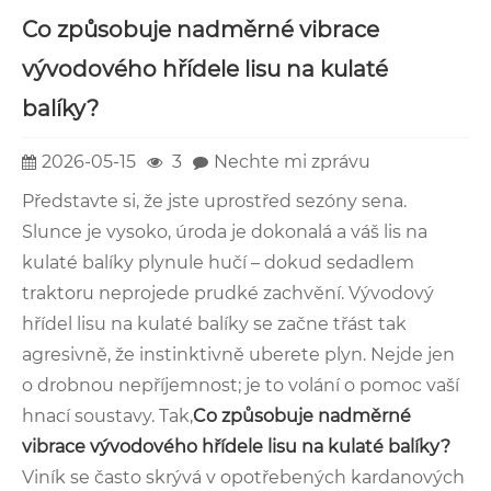
Co způsobuje nadměrné vibrace
vývodového hřídele lisu na kulaté
balíky?
2026-05-15
3
Nechte mi zprávu
Představte si, že jste uprostřed sezóny sena.
Slunce je vysoko, úroda je dokonalá a váš lis na
kulaté balíky plynule hučí – dokud sedadlem
traktoru neprojede prudké zachvění. Vývodový
hřídel lisu na kulaté balíky se začne třást tak
agresivně, že instinktivně uberete plyn. Nejde jen
o drobnou nepříjemnost; je to volání o pomoc vaší
hnací soustavy. Tak,
Co způsobuje nadměrné
vibrace vývodového hřídele lisu na kulaté balíky?
Viník se často skrývá v opotřebených kardanových