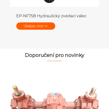
Doporučení pro novinky
Proč kvalita těsnění určuje životnost
hydraulického válce?
Ukázat více >>