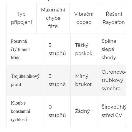
Maximální
Typ
Vibrační
Řešení
chyba
připojení
dopad
Raydafon
fáze
Spline
Posuvná
5
Těžký
slepé
čtyřhranná
stupňů
poskok
shody
hřídel
Citronovo-
3
Mírný
Trojúhelníkový
trubkový
stupně
bzukot
profil
synchro
Kloub s
0
Širokoúhlý
Žádný
konstantní
stupňů
střed CV
rychlostí