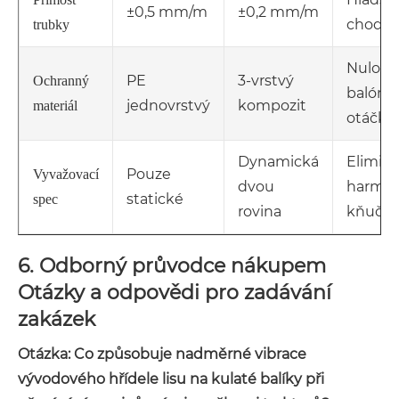
±0,5 mm/m
±0,2 mm/m
chod
trubky
Nulový
PE
3-vrstvý
Ochranný
balón p
jednovrstvý
kompozit
materiál
otáčká
Dynamická
Elimin
Pouze
Vyvažovací
dvou
harmon
statické
spec
rovina
kňučen
6. Odborný průvodce nákupem
Otázky a odpovědi pro zadávání
zakázek
Otázka: Co způsobuje nadměrné vibrace
vývodového hřídele lisu na kulaté balíky při