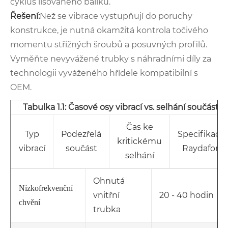
cyklus lisovaného balíku.
Řešení:
Než se vibrace vystupňují do poruchy
konstrukce, je nutná okamžitá kontrola točivého
momentu střižných šroubů a posuvných profilů.
Vyměňte nevyvážené trubky s náhradními díly za
technologii vyváženého hřídele kompatibilní s
OEM.
Tabulka 1.1: Časové osy vibrací vs. selhání součástí
Čas ke
Typ
Podezřelá
Specifikace
kritickému
vibrací
součást
Raydafon
selhání
Ohnutá
Nízkofrekvenční
vnitřní
20 - 40 hodin
chvění
trubka