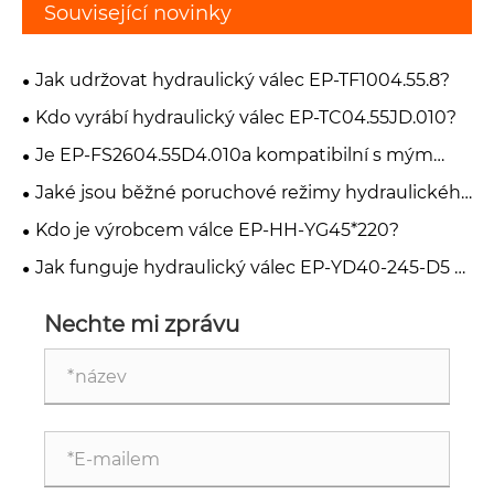
Související novinky
Jak udržovat hydraulický válec EP-TF1004.55.8?
Kdo vyrábí hydraulický válec EP-TC04.55JD.010?
Je EP-FS2604.55D4.010a kompatibilní s mým
vysokozdvižným vozíkem?
Jaké jsou běžné poruchové režimy hydraulického
válce EP-HH-YG45*220-V90?
Kdo je výrobcem válce EP-HH-YG45*220?
Jak funguje hydraulický válec EP-YD40-245-D5 v
harvestoru?
Nechte mi zprávu