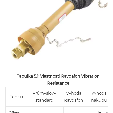
Tabulka 5.1: Vlastnosti Raydafon Vibration
Resistance
Průmyslový
Výhoda
Výhoda
Funkce
standard
Raydafon
nákupu
Hladší 
Přímost