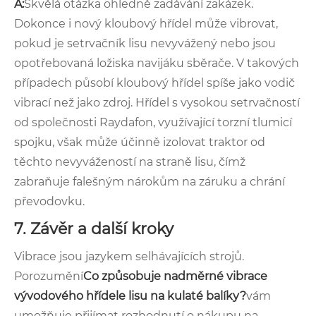
A:
Skvělá otázka ohledně zadávání zakázek.
Dokonce i nový kloubový hřídel může vibrovat,
pokud je setrvačník lisu nevyvážený nebo jsou
opotřebovaná ložiska navijáku sběrače. V takových
případech působí kloubový hřídel spíše jako vodič
vibrací než jako zdroj. Hřídel s vysokou setrvačností
od společnosti Raydafon, využívající torzní tlumicí
spojku, však může účinně izolovat traktor od
těchto nevyvážeností na straně lisu, čímž
zabraňuje falešným nárokům na záruku a chrání
převodovku.
7. Závěr a další kroky
Vibrace jsou jazykem selhávajících strojů.
Porozumění
Co způsobuje nadměrné vibrace
vývodového hřídele lisu na kulaté balíky?
vám
umožňuje přijímat rozhodnutí o nákupu na