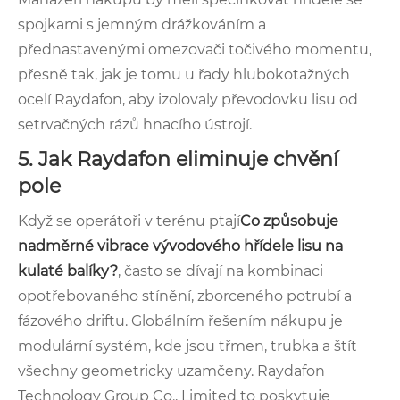
spojkami s jemným drážkováním a
přednastavenými omezovači točivého momentu,
přesně tak, jak je tomu u řady hlubokotažných
ocelí Raydafon, aby izolovaly převodovku lisu od
setrvačných rázů hnacího ústrojí.
5. Jak Raydafon eliminuje chvění
pole
Když se operátoři v terénu ptají
Co způsobuje
nadměrné vibrace vývodového hřídele lisu na
kulaté balíky?
, často se dívají na kombinaci
opotřebovaného stínění, zborceného potrubí a
fázového driftu. Globálním řešením nákupu je
modulární systém, kde jsou třmen, trubka a štít
všechny geometricky uzamčeny. Raydafon
Technology Group Co., Limited to poskytuje