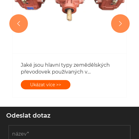


Odeslat dotaz