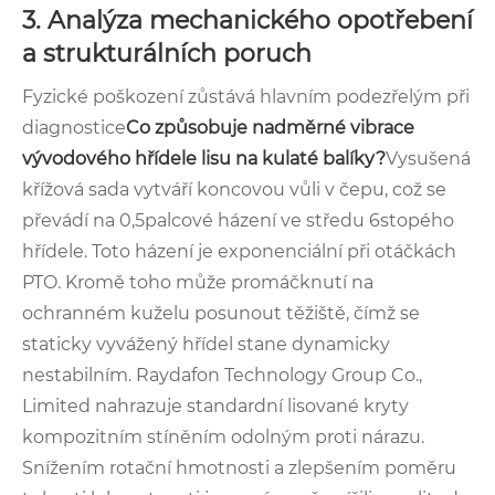
3. Analýza mechanického opotřebení
a strukturálních poruch
Fyzické poškození zůstává hlavním podezřelým při
diagnostice
Co způsobuje nadměrné vibrace
vývodového hřídele lisu na kulaté balíky?
Vysušená
křížová sada vytváří koncovou vůli v čepu, což se
převádí na 0,5palcové házení ve středu 6stopého
hřídele. Toto házení je exponenciální při otáčkách
PTO. Kromě toho může promáčknutí na
ochranném kuželu posunout těžiště, čímž se
staticky vyvážený hřídel stane dynamicky
nestabilním. Raydafon Technology Group Co.,
Limited nahrazuje standardní lisované kryty
kompozitním stíněním odolným proti nárazu.
Snížením rotační hmotnosti a zlepšením poměru