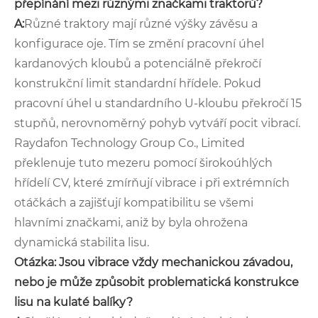
přepínání mezi různými značkami traktorů?
A:
Různé traktory mají různé výšky závěsu a
konfigurace oje. Tím se změní pracovní úhel
kardanových kloubů a potenciálně překročí
konstrukční limit standardní hřídele. Pokud
pracovní úhel u standardního U-kloubu překročí 15
stupňů, nerovnoměrný pohyb vytváří pocit vibrací.
Raydafon Technology Group Co., Limited
překlenuje tuto mezeru pomocí širokoúhlých
hřídelí CV, které zmírňují vibrace i při extrémních
otáčkách a zajišťují kompatibilitu se všemi
hlavními značkami, aniž by byla ohrožena
dynamická stabilita lisu.
Otázka: Jsou vibrace vždy mechanickou závadou,
nebo je může způsobit problematická konstrukce
lisu na kulaté balíky?