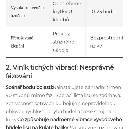
Opotřebené
Vysokofrekvenční
krytky U-
10-25 hodin
bzučení
kloubů
Prokluz
Bezprostřední
Přerušované
střižného
riziko
klepání
náboje
2. Viník tichých vibrací: Nesprávné
fázování
Scénář bodu bolesti:
Nainstalujete náhradní třmen
90 stupňů mimo fázi. Sběrací lišta lisu se zadrhává.
Setrvačnost setrvačníku bojuje s nepravidelnou
úhlovou rychlostí, ohýbá hřídel a třese stroj na
kusy.
Co způsobuje nadměrné vibrace vývodového
hřídele lisu na kulaté balíky?
Nesprávné rozfázování