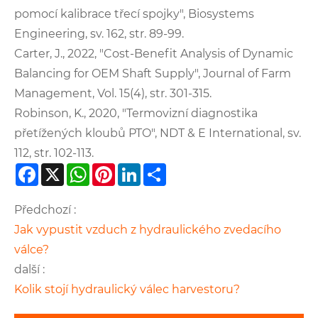
pomocí kalibrace třecí spojky", Biosystems
Engineering, sv. 162, str. 89-99.
Carter, J., 2022, "Cost-Benefit Analysis of Dynamic
Balancing for OEM Shaft Supply", Journal of Farm
Management, Vol. 15(4), str. 301-315.
Robinson, K., 2020, "Termovizní diagnostika
přetížených kloubů PTO", NDT & E International, sv.
112, str. 102-113.
Facebook
X
WhatsApp
Pinterest
LinkedIn
Share
Předchozí :
Jak vypustit vzduch z hydraulického zvedacího
válce?
další :
Kolik stojí hydraulický válec harvestoru?