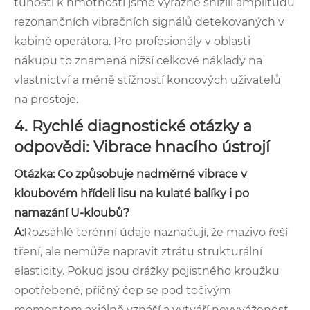
tuhosti k hmotnosti jsme výrazně snížili amplitudu
rezonančních vibračních signálů detekovaných v
kabině operátora. Pro profesionály v oblasti
nákupu to znamená nižší celkové náklady na
vlastnictví a méně stížností koncových uživatelů
na prostoje.
4. Rychlé diagnostické otázky a
odpovědi: Vibrace hnacího ústrojí
Otázka: Co způsobuje nadměrné vibrace v
kloubovém hřídeli lisu na kulaté balíky i po
namazání U-kloubů?
A:
Rozsáhlé terénní údaje naznačují, že mazivo řeší
tření, ale nemůže napravit ztrátu strukturální
elasticity. Pokud jsou drážky pojistného kroužku
opotřebené, příčný čep se pod točivým
momentem axiálně vznáší a vytváří nevyváženost