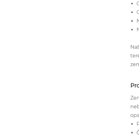
Naš
ter
zem
Pro
Zem
neb
opa
P
Č