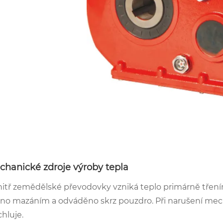
chanické zdroje výroby tepla
itř zemědělské převodovky vzniká teplo primárně tření
eno mazáním a odváděno skrz pouzdro. Při narušení mec
chluje.