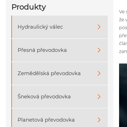
Produkty
Ve 
že 
Hydraulický válec

pos
pře
člá
Přesná převodovka

zam
Zemědělská převodovka

Šneková převodovka

Planetová převodovka
