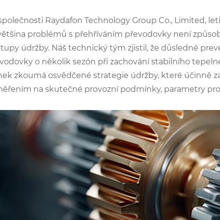
společnosti Raydafon Technology Group Co., Limited, letit
většina problémů s přehříváním převodovky není způso
tupy údržby. Náš technický tým zjistil, že důsledné pre
vodovky o několik sezón při zachování stabilního tepeln
nek zkoumá osvědčené strategie údržby, které účinně z
ěřením na skutečné provozní podmínky, parametry prod