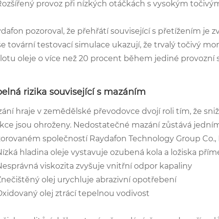
Rozšířený provoz při nízkých otáčkách s vysokým toč
dafon pozoroval, že přehřátí související s přetížením j
e tovární testovací simulace ukazují, že trvalý točivý
lotu oleje o více než 20 procent během jediné provozní
elná rizika související s mazáním
ání hraje v zemědělské převodovce dvojí roli tím, že snižu
kce jsou ohroženy. Nedostatečné mazání zůstává jedním z
orovaném společností Raydafon Technology Group Co., 
Nízká hladina oleje vystavuje ozubená kola a ložiska př
Nesprávná viskozita zvyšuje vnitřní odpor kapaliny
Znečištěný olej urychluje abrazivní opotřebení
Oxidovaný olej ztrácí tepelnou vodivost