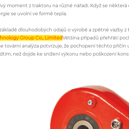
ivý moment z traktoru na různé nářadí. Když se některá 
rgie se uvolní ve formě tepla.
základě dlouhodobých údajů o výrobě a zpětné vazby z
hnology Group Co., Limited
Většina případů přehřátí poch
e tovární analýza potvrzuje, že pochopení těchto příč
dtím, než dojde ke snížení výkonu nebo poškození kons