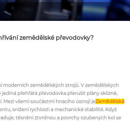
hřívání zemědělské převodovky?
hání moderních zemědělských strojů. V zemědělských
ediná přehřátá převodovka přerušit plány sklizně,
ní. Mezi všemi součástmi hnacího ústrojí je
Zemědělská
ntu, snížení rychlosti a mechanické stabilitě. Když
raduje, těsnění ztvrdnou a povrchy ozubených kol se