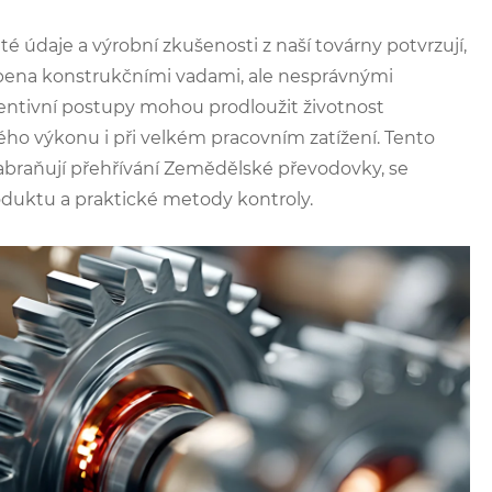
é údaje a výrobní zkušenosti z naší továrny potvrzují,
bena konstrukčními vadami, ale nesprávnými
ventivní postupy mohou prodloužit životnost
ého výkonu i při velkém pracovním zatížení. Tento
abraňují přehřívání Zemědělské převodovky, se
uktu a praktické metody kontroly.