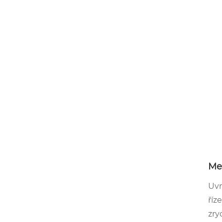
Me
Uvn
říz
zry