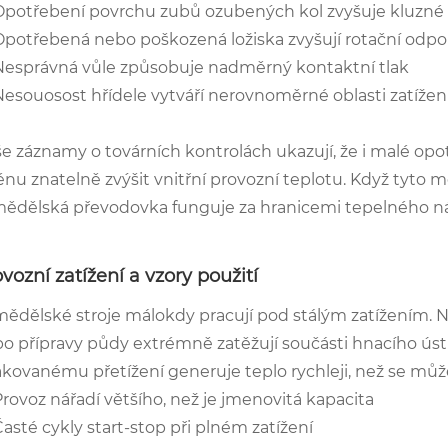
Opotřebení povrchu zubů ozubených kol zvyšuje kluzné
Opotřebená nebo poškozená ložiska zvyšují rotační odpo
Nesprávná vůle způsobuje nadměrný kontaktní tlak
Nesouosost hřídele vytváří nerovnoměrné oblasti zatížen
e záznamy o továrních kontrolách ukazují, že i malé opo
énu znatelně zvýšit vnitřní provozní teplotu. Když tyt
ědělská převodovka funguje za hranicemi tepelného n
vozní zatížení a vzory použití
ědělské stroje málokdy pracují pod stálým zatížením.
o přípravy půdy extrémně zatěžují součásti hnacího ús
kovanému přetížení generuje teplo rychleji, než se může
rovoz nářadí většího, než je jmenovitá kapacita
asté cykly start-stop při plném zatížení