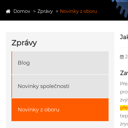
Domov
Zprávy
Novinky z oboru
Ja
Zprávy
2
Blog
Za
Pře
Novinky společnosti
pro
zvý
př
Novinky z oboru
tep
zry