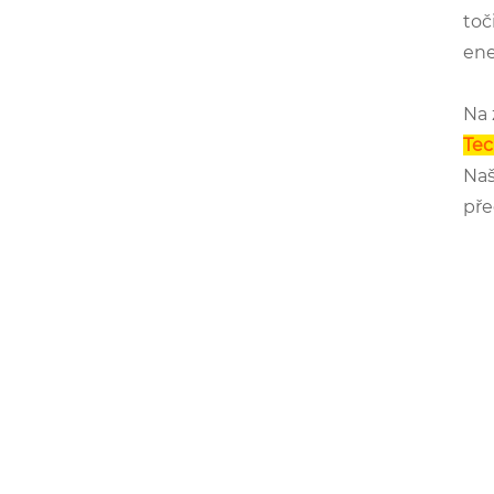
toč
ene
Na 
Tec
Naš
pře