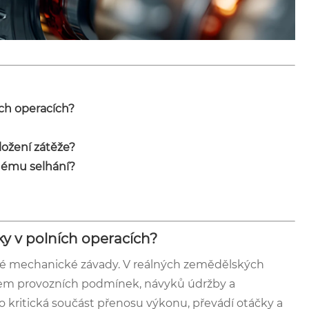
ch operacích?
ložení zátěže?
lnému selhání?
y v polních operacích?
né mechanické závady. V reálných zemědělských
kem provozních podmínek, návyků údržby a
o kritická součást přenosu výkonu, převádí otáčky a