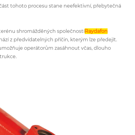
část tohoto procesu stane neefektivní, přebytečná
 terénu shromážděných společností
Raydafon
ází z předvídatelných příčin, kterým lze předejít.
in umožňuje operátorům zasáhnout včas, dlouho
trukce.