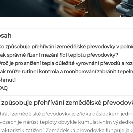
sah
Co způsobuje přehřívání zemědělské převodovky v polní
Jak správné řízení mazání řídí teplotu převodovky?
roč je pro snížení tepla důležité vyrovnání převodů a roz
Jak může rutinní kontrola a monitorování zabránit tepe
Shrnutí
FAQ
 způsobuje přehřívání zemědělské převodovk
hřátí zemědělské převodovky je zřídka důsledkem jedi
vozech je nárůst teploty obvykle kumulativním výsled
rakteristik zatížení. Zemědělská převodovka funguje jak