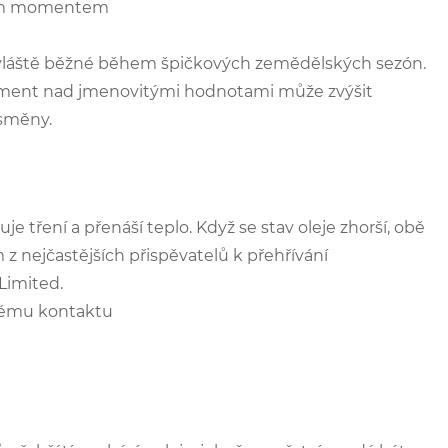
ivým momentem
e zvláště běžné během špičkových zemědělských sezón.
 moment nad jmenovitými hodnotami může zvýšit
 směny.
je tření a přenáší teplo. Když se stav oleje zhorší, obě
 nejčastějších přispěvatelů k přehřívání
Limited.
ímému kontaktu