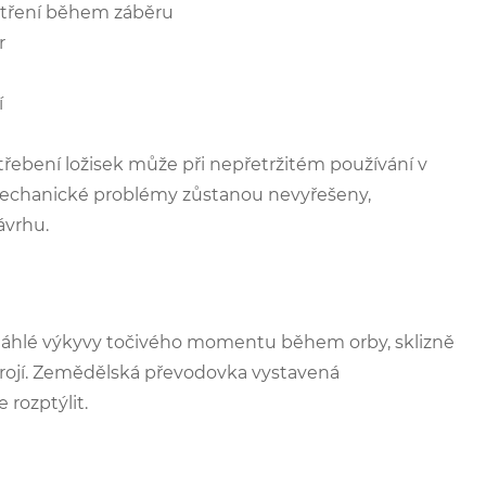
 tření během záběru
r
í
třebení ložisek může při nepřetržitém používání v
o mechanické problémy zůstanou nevyřešeny,
ávrhu.
 Náhlé výkyvy točivého momentu během orby, sklizně
trojí. Zemědělská převodovka vystavená
 rozptýlit.