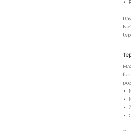
Ray
Naš
tep
Tep
Maz
fun
poz