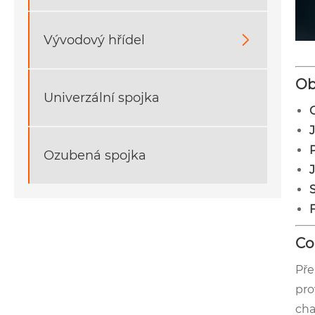
Vývodový hřídel

Ob
Univerzální spojka
P
Ozubená spojka
Co
Pře
pro
cha