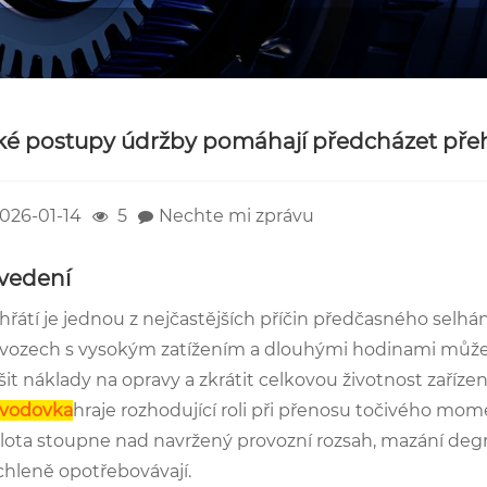
ké postupy údržby pomáhají předcházet pře
026-01-14
5
Nechte mi zprávu
vedení
hřátí je jednou z nejčastějších příčin předčasného sel
vozech s vysokým zatížením a dlouhými hodinami může j
šit náklady na opravy a zkrátit celkovou životnost zaříze
evodovka
hraje rozhodující roli při přenosu točivého mome
lota stoupne nad navržený provozní rozsah, mazání deg
chleně opotřebovávají.